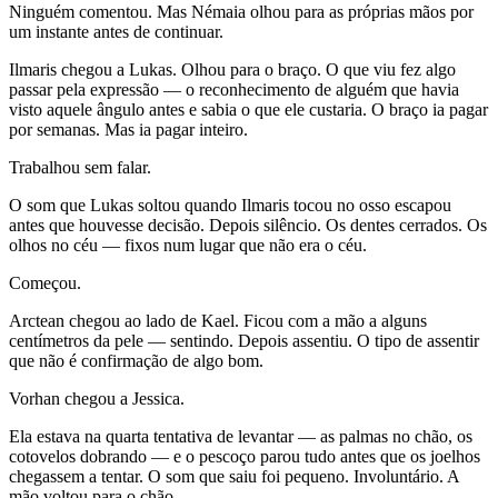
Ninguém comentou. Mas Némaia olhou para as próprias mãos por
um instante antes de continuar.
Ilmaris chegou a Lukas. Olhou para o braço. O que viu fez algo
passar pela expressão — o reconhecimento de alguém que havia
visto aquele ângulo antes e sabia o que ele custaria. O braço ia pagar
por semanas. Mas ia pagar inteiro.
Trabalhou sem falar.
O som que Lukas soltou quando Ilmaris tocou no osso escapou
antes que houvesse decisão. Depois silêncio. Os dentes cerrados. Os
olhos no céu — fixos num lugar que não era o céu.
Começou.
Arctean chegou ao lado de Kael. Ficou com a mão a alguns
centímetros da pele — sentindo. Depois assentiu. O tipo de assentir
que não é confirmação de algo bom.
Vorhan chegou a Jessica.
Ela estava na quarta tentativa de levantar — as palmas no chão, os
cotovelos dobrando — e o pescoço parou tudo antes que os joelhos
chegassem a tentar. O som que saiu foi pequeno. Involuntário. A
mão voltou para o chão.