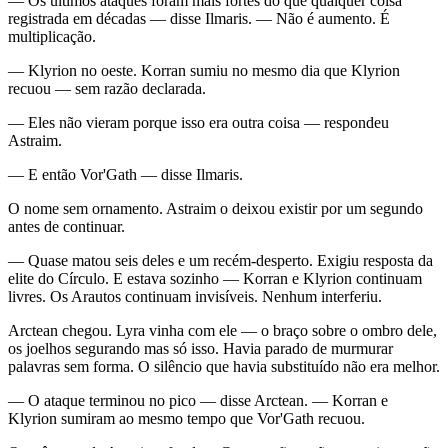
— Os últimos ataques foram mais fortes do que qualquer coisa
registrada em décadas — disse Ilmaris. — Não é aumento. É
multiplicação.
— Klyrion no oeste. Korran sumiu no mesmo dia que Klyrion
recuou — sem razão declarada.
— Eles não vieram porque isso era outra coisa — respondeu
Astraim.
— E então Vor'Gath — disse Ilmaris.
O nome sem ornamento. Astraim o deixou existir por um segundo
antes de continuar.
— Quase matou seis deles e um recém-desperto. Exigiu resposta da
elite do Círculo. E estava sozinho — Korran e Klyrion continuam
livres. Os Arautos continuam invisíveis. Nenhum interferiu.
Arctean chegou. Lyra vinha com ele — o braço sobre o ombro dele,
os joelhos segurando mas só isso. Havia parado de murmurar
palavras sem forma. O silêncio que havia substituído não era melhor.
— O ataque terminou no pico — disse Arctean. — Korran e
Klyrion sumiram ao mesmo tempo que Vor'Gath recuou.