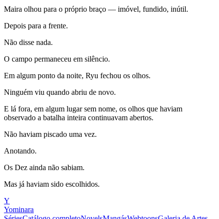
Maira olhou para o próprio braço — imóvel, fundido, inútil.
Depois para a frente.
Não disse nada.
O campo permaneceu em silêncio.
Em algum ponto da noite, Ryu fechou os olhos.
Ninguém viu quando abriu de novo.
E lá fora, em algum lugar sem nome, os olhos que haviam
observado a batalha inteira continuavam abertos.
Não haviam piscado uma vez.
Anotando.
Os Dez ainda não sabiam.
Mas já haviam sido escolhidos.
Y
Yominara
Séries
Catálogo completo
Novels
Mangás
Webtoons
Galeria de Artes