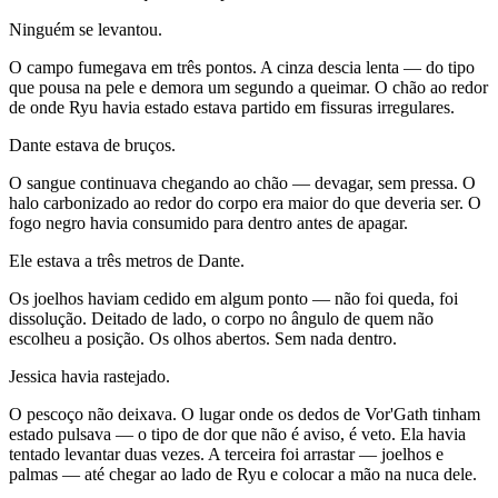
Ninguém se levantou.
O campo fumegava em três pontos. A cinza descia lenta — do tipo
que pousa na pele e demora um segundo a queimar. O chão ao redor
de onde Ryu havia estado estava partido em fissuras irregulares.
Dante estava de bruços.
O sangue continuava chegando ao chão — devagar, sem pressa. O
halo carbonizado ao redor do corpo era maior do que deveria ser. O
fogo negro havia consumido para dentro antes de apagar.
Ele estava a três metros de Dante.
Os joelhos haviam cedido em algum ponto — não foi queda, foi
dissolução. Deitado de lado, o corpo no ângulo de quem não
escolheu a posição. Os olhos abertos. Sem nada dentro.
Jessica havia rastejado.
O pescoço não deixava. O lugar onde os dedos de Vor'Gath tinham
estado pulsava — o tipo de dor que não é aviso, é veto. Ela havia
tentado levantar duas vezes. A terceira foi arrastar — joelhos e
palmas — até chegar ao lado de Ryu e colocar a mão na nuca dele.