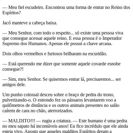
— Meu fiel escudeiro. Encontrou uma forma de entrar no Reino dos
Espíritos?
Jacó manteve a cabeça baixa.
— Meu Senhor, com todo o respeito... só existe uma pessoa viva
que consegue acessar aquele reino. E essa pessoa é o Imperador
Supremo dos Humanos. Apenas ele possui a chave arcana.
Dois olhos vermelhos e furiosos brilharam na escuridão.
— Está querendo me dizer que somente aquele covarde esnobe
consegue?!
— Sim, meu Senhor. Se quisermos entrar lá, precisaremos... ser
amigos dele.
Um punho colossal desceu sobre o braço de pedra do trono,
pulverizando-o. O estrondo fez os pássaros levantarem voo a
quilômetros de distância e os outros animais presentes no salão
caírem de cara no chão, aterrorizados.
— MALDITO!!! — rugiu a criatura. — Este humano é uma pedra
no meu sapato há incontáveis anos! Eu fico incrédulo que ele ainda
esteja vivo. Aposto que aqueles malditos Espíritos deram a