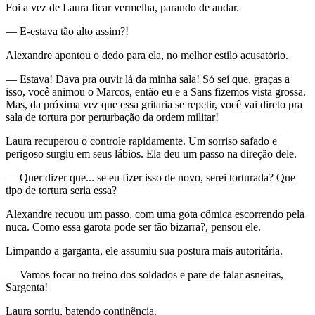
Foi a vez de Laura ficar vermelha, parando de andar.
— E-estava tão alto assim?!
Alexandre apontou o dedo para ela, no melhor estilo acusatório.
— Estava! Dava pra ouvir lá da minha sala! Só sei que, graças a
isso, você animou o Marcos, então eu e a Sans fizemos vista grossa.
Mas, da próxima vez que essa gritaria se repetir, você vai direto pra
sala de tortura por perturbação da ordem militar!
Laura recuperou o controle rapidamente. Um sorriso safado e
perigoso surgiu em seus lábios. Ela deu um passo na direção dele.
— Quer dizer que... se eu fizer isso de novo, serei torturada? Que
tipo de tortura seria essa?
Alexandre recuou um passo, com uma gota cômica escorrendo pela
nuca. Como essa garota pode ser tão bizarra?, pensou ele.
Limpando a garganta, ele assumiu sua postura mais autoritária.
— Vamos focar no treino dos soldados e pare de falar asneiras,
Sargenta!
Laura sorriu, batendo continência.