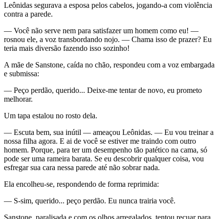
Leônidas segurava a esposa pelos cabelos, jogando-a com violência
contra a parede.
— Você não serve nem para satisfazer um homem como eu! —
rosnou ele, a voz transbordando nojo. — Chama isso de prazer? Eu
teria mais diversão fazendo isso sozinho!
A mãe de Sanstone, caída no chão, respondeu com a voz embargada
e submissa:
— Peço perdão, querido... Deixe-me tentar de novo, eu prometo
melhorar.
Um tapa estalou no rosto dela.
— Escuta bem, sua inútil — ameaçou Leônidas. — Eu vou treinar a
nossa filha agora. E ai de você se estiver me traindo com outro
homem. Porque, para ter um desempenho tão patético na cama, só
pode ser uma rameira barata. Se eu descobrir qualquer coisa, vou
esfregar sua cara nessa parede até não sobrar nada.
Ela encolheu-se, respondendo de forma reprimida:
— S-sim, querido... peço perdão. Eu nunca trairia você.
Sanstone, paralisada e com os olhos arregalados, tentou recuar para