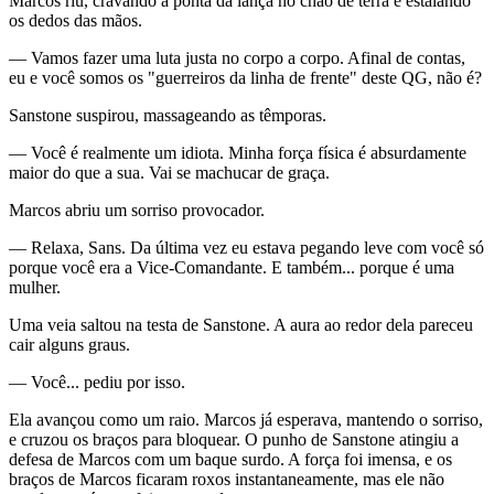
Marcos riu, cravando a ponta da lança no chão de terra e estalando
os dedos das mãos.
— Vamos fazer uma luta justa no corpo a corpo. Afinal de contas,
eu e você somos os "guerreiros da linha de frente" deste QG, não é?
Sanstone suspirou, massageando as têmporas.
— Você é realmente um idiota. Minha força física é absurdamente
maior do que a sua. Vai se machucar de graça.
Marcos abriu um sorriso provocador.
— Relaxa, Sans. Da última vez eu estava pegando leve com você só
porque você era a Vice-Comandante. E também... porque é uma
mulher.
Uma veia saltou na testa de Sanstone. A aura ao redor dela pareceu
cair alguns graus.
— Você... pediu por isso.
Ela avançou como um raio. Marcos já esperava, mantendo o sorriso,
e cruzou os braços para bloquear. O punho de Sanstone atingiu a
defesa de Marcos com um baque surdo. A força foi imensa, e os
braços de Marcos ficaram roxos instantaneamente, mas ele não