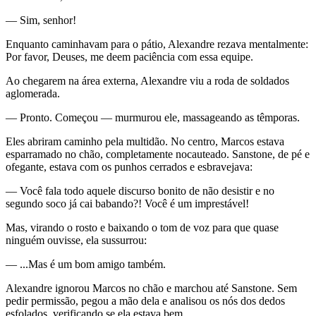
— Sim, senhor!
Enquanto caminhavam para o pátio, Alexandre rezava mentalmente:
Por favor, Deuses, me deem paciência com essa equipe.
Ao chegarem na área externa, Alexandre viu a roda de soldados
aglomerada.
— Pronto. Começou — murmurou ele, massageando as têmporas.
Eles abriram caminho pela multidão. No centro, Marcos estava
esparramado no chão, completamente nocauteado. Sanstone, de pé e
ofegante, estava com os punhos cerrados e esbravejava:
— Você fala todo aquele discurso bonito de não desistir e no
segundo soco já cai babando?! Você é um imprestável!
Mas, virando o rosto e baixando o tom de voz para que quase
ninguém ouvisse, ela sussurrou:
— ...Mas é um bom amigo também.
Alexandre ignorou Marcos no chão e marchou até Sanstone. Sem
pedir permissão, pegou a mão dela e analisou os nós dos dedos
esfolados, verificando se ela estava bem.