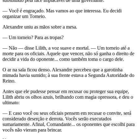
substituído pela face implacável de uma governante.
— Você é engraçado. Mas vamos ao que interessa. Eu decidi
organizar um Torneio.
Alexandre uniu as mãos sobre a mesa.
— Um torneio? Para as tropas?
— Não — disse Lilith, a voz suave e mortal. — Um torneio até a
morte para os oficiais. Aquele que vencer, não só ganha o direito de
decidir a vida do oponente... como também toma o cargo dele.
O ar na sala ficou denso. Alexandre percebeu que a garotinha
mimada havia sumido; à sua frente estava a Segunda Autoridade do
Reino.
Antes que ele pudesse pensar em recusar ou proteger sua equipe,
Lilith abriu os olhos azuis, brilhando com magia opressora, e deu o
ultimato:
— E caso você ou seus oficiais pensem em recusar o convite, será
considerado deserção e derrota. Vocês serão executados
sumariamente. Afinal, Comandante... os oponentes que escolhi para
vocês não vieram para brincar.