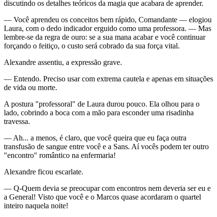
discutindo os detalhes teóricos da magia que acabara de aprender.
— Você aprendeu os conceitos bem rápido, Comandante — elogiou
Laura, com o dedo indicador erguido como uma professora. — Mas
lembre-se da regra de ouro: se a sua mana acabar e você continuar
forçando o feitiço, o custo será cobrado da sua força vital.
Alexandre assentiu, a expressão grave.
— Entendo. Preciso usar com extrema cautela e apenas em situações
de vida ou morte.
A postura "professoral" de Laura durou pouco. Ela olhou para o
lado, cobrindo a boca com a mão para esconder uma risadinha
travessa.
— Ah... a menos, é claro, que você queira que eu faça outra
transfusão de sangue entre você e a Sans. Aí vocês podem ter outro
"encontro" romântico na enfermaria!
Alexandre ficou escarlate.
— Q-Quem devia se preocupar com encontros nem deveria ser eu e
a General! Visto que você e o Marcos quase acordaram o quartel
inteiro naquela noite!