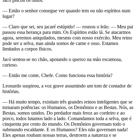
Jacó piscou os olhos.
— Então o senhor consegue ver quando tem ou não espíritos num
lugar?
— Claro que sei, seu jacaré estúpido! — rosnou o leão. — Meu pai
passou essa herança para mim. Os Espíritos estão lá. Se atacarmos
agora, seremos aniquilados, mesmo com nosso exército. Meu reino
pode ser a selva, mas ainda somos de carne e osso. Estamos
limitados a corpos físicos.
Jacó sentou-se no chão, apoiando o queixo na mão escamosa,
curioso.
— Então me conte, Chefe. Como funciona essa história?
Leonardo suspirou, a voz grave assumindo um tom de contador de
histórias.
— Há muito tempo, existiam três grandes reinos inteligentes que se
tornaram potências: os Humanos, os Demônios e as Bestas. Nós, as
Bestas, somos unidos. Do predador mais feroz ao cordeiro e ao
porco, todos lutamos lado a lado. Comandamos toda a selva, que é
cinquenta por cento do mundo. Os Demônios governam todo o
submundo escaldante. E os Humanos? Eles não governam nada!
Eles apenas roubam nossas terras, destroem a natureza e se