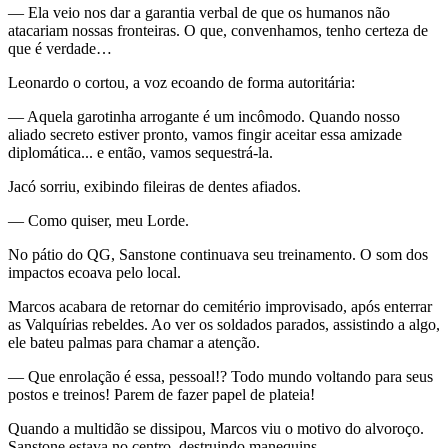
— Ela veio nos dar a garantia verbal de que os humanos não
atacariam nossas fronteiras. O que, convenhamos, tenho certeza de
que é verdade…
Leonardo o cortou, a voz ecoando de forma autoritária:
— Aquela garotinha arrogante é um incômodo. Quando nosso
aliado secreto estiver pronto, vamos fingir aceitar essa amizade
diplomática... e então, vamos sequestrá-la.
Jacó sorriu, exibindo fileiras de dentes afiados.
— Como quiser, meu Lorde.
No pátio do QG, Sanstone continuava seu treinamento. O som dos
impactos ecoava pelo local.
Marcos acabara de retornar do cemitério improvisado, após enterrar
as Valquírias rebeldes. Ao ver os soldados parados, assistindo a algo,
ele bateu palmas para chamar a atenção.
— Que enrolação é essa, pessoal!? Todo mundo voltando para seus
postos e treinos! Parem de fazer papel de plateia!
Quando a multidão se dissipou, Marcos viu o motivo do alvoroço.
Sanstone estava no centro, destruindo manequins.