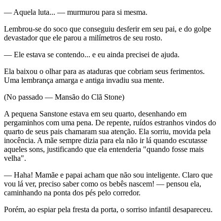
— Aquela luta... — murmurou para si mesma.
Lembrou-se do soco que conseguiu desferir em seu pai, e do golpe
devastador que ele parou a milímetros de seu rosto.
— Ele estava se contendo... e eu ainda precisei de ajuda.
Ela baixou o olhar para as ataduras que cobriam seus ferimentos.
Uma lembrança amarga e antiga invadiu sua mente.
(No passado — Mansão do Clã Stone)
A pequena Sanstone estava em seu quarto, desenhando em
pergaminhos com uma pena. De repente, ruídos estranhos vindos do
quarto de seus pais chamaram sua atenção. Ela sorriu, movida pela
inocência. A mãe sempre dizia para ela não ir lá quando escutasse
aqueles sons, justificando que ela entenderia "quando fosse mais
velha".
— Haha! Mamãe e papai acham que não sou inteligente. Claro que
vou lá ver, preciso saber como os bebês nascem! — pensou ela,
caminhando na ponta dos pés pelo corredor.
Porém, ao espiar pela fresta da porta, o sorriso infantil desapareceu.