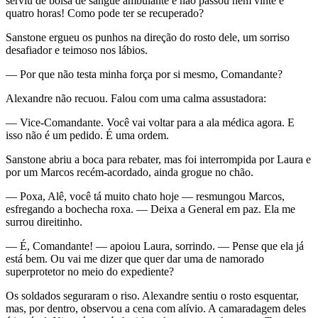
serviu de bolsa de sangue ambulante e não passou nem vinte e
quatro horas! Como pode ter se recuperado?
Sanstone ergueu os punhos na direção do rosto dele, um sorriso
desafiador e teimoso nos lábios.
— Por que não testa minha força por si mesmo, Comandante?
Alexandre não recuou. Falou com uma calma assustadora:
— Vice-Comandante. Você vai voltar para a ala médica agora. E
isso não é um pedido. É uma ordem.
Sanstone abriu a boca para rebater, mas foi interrompida por Laura e
por um Marcos recém-acordado, ainda grogue no chão.
— Poxa, Alê, você tá muito chato hoje — resmungou Marcos,
esfregando a bochecha roxa. — Deixa a General em paz. Ela me
surrou direitinho.
— É, Comandante! — apoiou Laura, sorrindo. — Pense que ela já
está bem. Ou vai me dizer que quer dar uma de namorado
superprotetor no meio do expediente?
Os soldados seguraram o riso. Alexandre sentiu o rosto esquentar,
mas, por dentro, observou a cena com alívio. A camaradagem deles