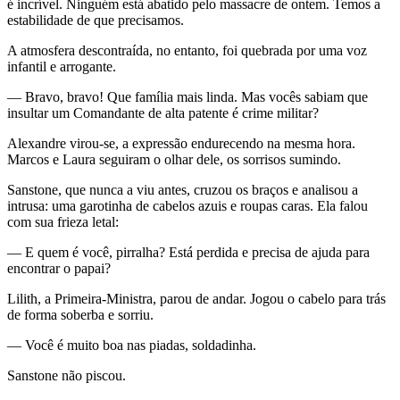
é incrível. Ninguém está abatido pelo massacre de ontem. Temos a
estabilidade de que precisamos.
A atmosfera descontraída, no entanto, foi quebrada por uma voz
infantil e arrogante.
— Bravo, bravo! Que família mais linda. Mas vocês sabiam que
insultar um Comandante de alta patente é crime militar?
Alexandre virou-se, a expressão endurecendo na mesma hora.
Marcos e Laura seguiram o olhar dele, os sorrisos sumindo.
Sanstone, que nunca a viu antes, cruzou os braços e analisou a
intrusa: uma garotinha de cabelos azuis e roupas caras. Ela falou
com sua frieza letal:
— E quem é você, pirralha? Está perdida e precisa de ajuda para
encontrar o papai?
Lilith, a Primeira-Ministra, parou de andar. Jogou o cabelo para trás
de forma soberba e sorriu.
— Você é muito boa nas piadas, soldadinha.
Sanstone não piscou.