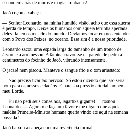
escondem atrás de muros e magias roubadas!
Jacó coçou a cabeça.
— Senhor Leonardo, na minha humilde visão, acho que essa guerra
é perda de tempo. Deixe os humanos com aquela terrinha apertada
deles. Já temos metade do mundo. Devíamos focar em nos entender
com o Povo dos Peixes, no oceano. Essa sim é a nossa prioridade.
Leonardo sacou uma espada larga do tamanho de um tronco de
árvore e a arremessou. A lâmina cravou-se na parede de pedra a
centímetros do focinho de Jacó, vibrando intensamente.
O jacaré nem piscou. Manteve o sangue frio e o tom arrastado:
— Não precisa ficar tão nervoso. Só estou dizendo que isso seria
bom para os nossos cidadãos. E para sua pressão arterial também...
meu Lorde.
— Eu não pedi seus conselhos, lagartixa gigante! — rosnou
Leonardo. — Agora me faça um favor e me diga: o que aquela
maldita Primeira-Ministra humana queria vindo até aqui na semana
passada?
Jacó baixou a cabeça em uma reverência formal.