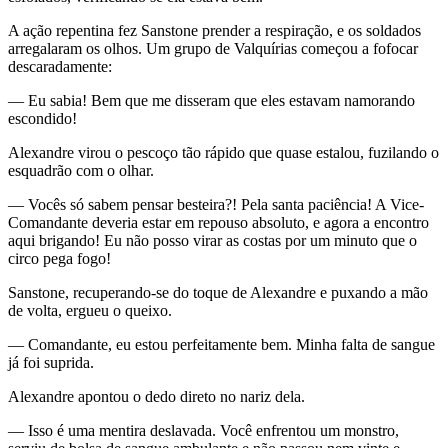
A ação repentina fez Sanstone prender a respiração, e os soldados
arregalaram os olhos. Um grupo de Valquírias começou a fofocar
descaradamente:
— Eu sabia! Bem que me disseram que eles estavam namorando
escondido!
Alexandre virou o pescoço tão rápido que quase estalou, fuzilando o
esquadrão com o olhar.
— Vocês só sabem pensar besteira?! Pela santa paciência! A Vice-
Comandante deveria estar em repouso absoluto, e agora a encontro
aqui brigando! Eu não posso virar as costas por um minuto que o
circo pega fogo!
Sanstone, recuperando-se do toque de Alexandre e puxando a mão
de volta, ergueu o queixo.
— Comandante, eu estou perfeitamente bem. Minha falta de sangue
já foi suprida.
Alexandre apontou o dedo direto no nariz dela.
— Isso é uma mentira deslavada. Você enfrentou um monstro,