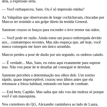
dela, a expressão séria.
— Você enfraqueceu, Sans. Ou é só impressão minha?
As Valquírias que observavam de longe cochichavam, chocadas por
Marcos ter resistido a um golpe direto da temida General.
Sanstone cruzou os braços para esconder o leve tremor nas mãos.
— Você pode ter razão. Ainda estou um pouco enferrujada devido
aos... contratempos recentes. Mas não esqueça que, até hoje, você
nunca conseguiu me fazer um único arranhão.
Marcos perdeu a pose de durão por um segundo, os ombros caindo.
— É verdade... Mas, Sans, eu estou aqui exatamente para superar
isso. Não vou parar de te desafiar até conseguir te derrubar.
Sanstone percebeu a determinação nos olhos dele. Um sorriso
rápido, quase imperceptível, cruzou seus lábios antes que ela
retomasse a frieza habitual, entrando em base de combate.
— Está bem, Capitão. Mas saiba que não vou dar moleza só porque
você é um masoquista.
Nos corredores do QG, Alexandre caminhava ao lado de Laura,