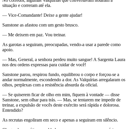
No corredor, algumas Valquírias que conversavam notaram a
situação e correram até ela.
— Vice-Comandante! Deixe a gente ajudar!
Sanstone as afastou com um gesto brusco.
— Me deixem em paz. Vou treinar.
As garotas a seguiram, preocupadas, vendo-a usar a parede como
apoio.
— Mas, General, a senhora perdeu muito sangue! A Sargenta Laura
nos deu ordens expressas para cuidar de você!
Sanstone parou, respirou fundo, equilibrou o corpo e forçou-se a
andar normalmente, escondendo a dor. As Valquírias arregalaram os
olhos, perplexas com a resistência absurda da oficial.
— Se quiserem ficar de olho em mim, fiquem à vontade — disse
Sanstone, sem olhar para trás. — Mas, se tentarem me impedir de
treinar, a expulsão de vocês deste exército será rápida e dolorosa.
Entendido?
As recrutas engoliram em seco e apenas a seguiram em silêncio.