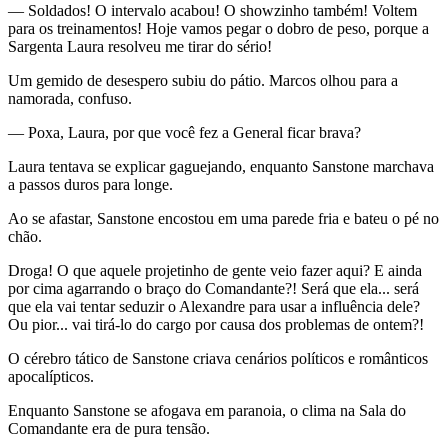
— Soldados! O intervalo acabou! O showzinho também! Voltem
para os treinamentos! Hoje vamos pegar o dobro de peso, porque a
Sargenta Laura resolveu me tirar do sério!
Um gemido de desespero subiu do pátio. Marcos olhou para a
namorada, confuso.
— Poxa, Laura, por que você fez a General ficar brava?
Laura tentava se explicar gaguejando, enquanto Sanstone marchava
a passos duros para longe.
Ao se afastar, Sanstone encostou em uma parede fria e bateu o pé no
chão.
Droga! O que aquele projetinho de gente veio fazer aqui? E ainda
por cima agarrando o braço do Comandante?! Será que ela... será
que ela vai tentar seduzir o Alexandre para usar a influência dele?
Ou pior... vai tirá-lo do cargo por causa dos problemas de ontem?!
O cérebro tático de Sanstone criava cenários políticos e românticos
apocalípticos.
Enquanto Sanstone se afogava em paranoia, o clima na Sala do
Comandante era de pura tensão.