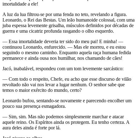
imortalidade a ele!
A luz da lua filtrou-se por uma fenda no teto, revelando a figura.
Leonardo, o Rei das Bestas. Um leão humanoide colossal, com uma
juba espessa levemente grisalha, músculos definidos por décadas de
guerra e uma cicatriz profunda rasgando o olho esquerdo.
— Essa imortalidade deveria ter sido do meu pai! E minha! —
continuou Leonardo, enfurecido. — Mas ele morreu, e eu estou
seguindo o mesmo caminho. Enquanto aquela raça humana fedida
permanece e ainda ousa nos humilhar, nos chamando de cães!
Jacó, inabalável, respondeu com um tom levemente sarcástico:
— Com todo o respeito, Chefe, eu acho que esse discurso de vilão
revoltado não vai nos levar a lugar nenhum. O senhor sabe que
temos o maior exército do mundo, certo?
Leonardo bufou, sentando-se novamente e parecendo encolher um
pouco sua presença esmagadora.
— Sim, sim. Mas não podemos simplesmente marchar e atacar
aquele reino. Os Espíritos ainda os protegem. Eu tenho certeza. A
aura deles ainda é forte por lá.