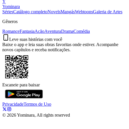
Y
Yominara
Séries
Catálogo completo
Novels
Mangás
Webtoons
Galeria de Artes
Gêneros
Romance
Fantasia
Ação
Aventura
Drama
Comédia
Leve suas histórias com você
Baixe o app e leia suas obras favoritas onde estiver. Acompanhe
novos capítulos e receba notificações.
Escaneie para baixar
Privacidade
Termos de Uso
©
2026
Yominara, All rights reserved