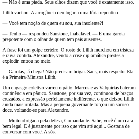
— Não é uma piada. Seus olhos dizem que você é exatamente isso.
Lilith vacilou. A arrogância deu lugar a uma fúria repentina.
— Você tem noção de quem eu sou, sua insolente?!
— Tenho — respondeu Sanstone, inabalável. — É uma garota
prepotente com o olhar de quem tem pais ausentes.
A frase foi um golpe certeiro. O rosto de Lilith murchou em tristeza
e raiva contida. Alexandre, vendo a crise diplomática prestes a
explodir, entrou no meio.
— Garotas, já chega! Não precisam brigar. Sans, mais respeito. Ela
é a Primeira-Ministra Lilith.
Um engasgo coletivo varreu o pátio. Marcos e as Valquírias bateram
continência em pânico. Sanstone, por sua vez, continuou de braços
cruzados, a expressão perfeitamente indiferente, o que deixou Lilith
ainda mais irritada. Mas a pequena governante forçou um sorriso
doce, voltando-se para Alexandre.
— Muito obrigada pela defesa, Comandante. Sabe, você é um cara
bem legal. E é justamente por isso que vim até aqui... Gostaria de
conversar com você. A sós.