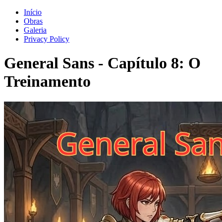
Início
Obras
Galeria
Privacy Policy
General Sans
-
Capítulo
8
: O
Treinamento