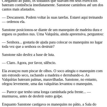
Chegando ao pátio, os soldados que suavam em seus exercícios
bateram continência imediatamente. Sanstone caminhou até um dos
cantos mais afastados.
— Descansem. Podem voltar às suas tarefas. Estarei aqui treinando
— ordenou ela.
Sanstone posicionou-se diante de um manequim de madeira dura e
ergueu os punhos nus. Uma Valquíria, ainda apreensiva, perguntou:
— Senhora... gostaria de ajuda para colocar os manequins no lugar
toda vez que a senhora os destruir?
Sanstone não desfez a base de luta.
— Claro. Agora, por favor, silêncio.
Ela avançou num piscar de olhos. O soco atingiu o manequim com
um estrondo seco, rachando a madeira e derrubando-o. As
Valquírias bateram palmas, maravilhadas. Sanstone, no entanto,
ofegou levemente, uma das valquírias levantou o manequim.
— Parece que tenho uma longa caminhada pela frente... —
murmurou, antes de desferir outro golpe.
Enquanto Sanstone castigava os manequins no pátio, a Sala do