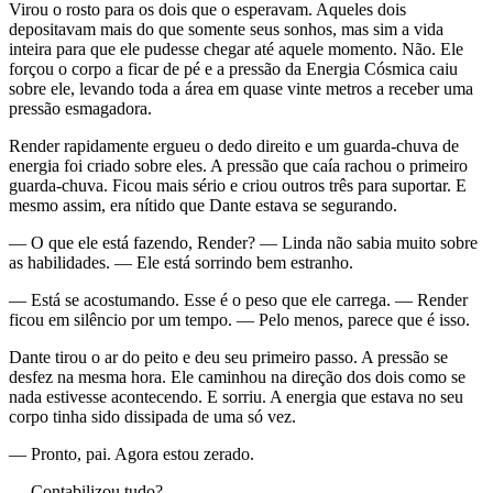
Virou o rosto para os dois que o esperavam. Aqueles dois
depositavam mais do que somente seus sonhos, mas sim a vida
inteira para que ele pudesse chegar até aquele momento. Não. Ele
forçou o corpo a ficar de pé e a pressão da Energia Cósmica caiu
sobre ele, levando toda a área em quase vinte metros a receber uma
pressão esmagadora.
Render rapidamente ergueu o dedo direito e um guarda-chuva de
energia foi criado sobre eles. A pressão que caía rachou o primeiro
guarda-chuva. Ficou mais sério e criou outros três para suportar. E
mesmo assim, era nítido que Dante estava se segurando.
— O que ele está fazendo, Render? — Linda não sabia muito sobre
as habilidades. — Ele está sorrindo bem estranho.
— Está se acostumando. Esse é o peso que ele carrega. — Render
ficou em silêncio por um tempo. — Pelo menos, parece que é isso.
Dante tirou o ar do peito e deu seu primeiro passo. A pressão se
desfez na mesma hora. Ele caminhou na direção dos dois como se
nada estivesse acontecendo. E sorriu. A energia que estava no seu
corpo tinha sido dissipada de uma só vez.
— Pronto, pai. Agora estou zerado.
— Contabilizou tudo?