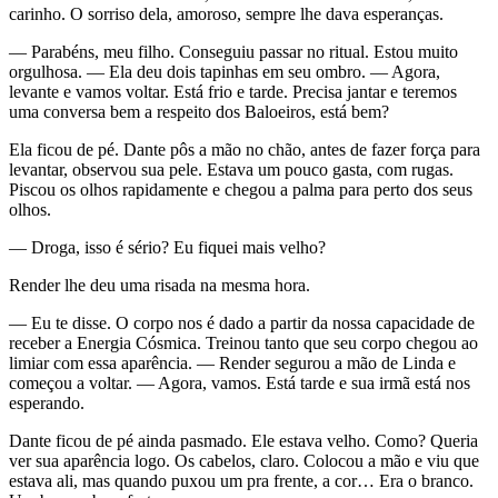
carinho. O sorriso dela, amoroso, sempre lhe dava esperanças.
— Parabéns, meu filho. Conseguiu passar no ritual. Estou muito
orgulhosa. — Ela deu dois tapinhas em seu ombro. — Agora,
levante e vamos voltar. Está frio e tarde. Precisa jantar e teremos
uma conversa bem a respeito dos Baloeiros, está bem?
Ela ficou de pé. Dante pôs a mão no chão, antes de fazer força para
levantar, observou sua pele. Estava um pouco gasta, com rugas.
Piscou os olhos rapidamente e chegou a palma para perto dos seus
olhos.
— Droga, isso é sério? Eu fiquei mais velho?
Render lhe deu uma risada na mesma hora.
— Eu te disse. O corpo nos é dado a partir da nossa capacidade de
receber a Energia Cósmica. Treinou tanto que seu corpo chegou ao
limiar com essa aparência. — Render segurou a mão de Linda e
começou a voltar. — Agora, vamos. Está tarde e sua irmã está nos
esperando.
Dante ficou de pé ainda pasmado. Ele estava velho. Como? Queria
ver sua aparência logo. Os cabelos, claro. Colocou a mão e viu que
estava ali, mas quando puxou um pra frente, a cor… Era o branco.