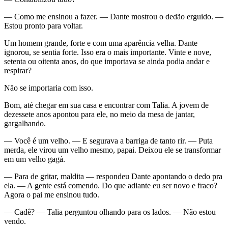
— Como me ensinou a fazer. — Dante mostrou o dedão erguido. —
Estou pronto para voltar.
Um homem grande, forte e com uma aparência velha. Dante
ignorou, se sentia forte. Isso era o mais importante. Vinte e nove,
setenta ou oitenta anos, do que importava se ainda podia andar e
respirar?
Não se importaria com isso.
Bom, até chegar em sua casa e encontrar com Talia. A jovem de
dezessete anos apontou para ele, no meio da mesa de jantar,
gargalhando.
— Você é um velho. — E segurava a barriga de tanto rir. — Puta
merda, ele virou um velho mesmo, papai. Deixou ele se transformar
em um velho gagá.
— Para de gritar, maldita — respondeu Dante apontando o dedo pra
ela. — A gente está comendo. Do que adiante eu ser novo e fraco?
Agora o pai me ensinou tudo.
— Cadê? — Talia perguntou olhando para os lados. — Não estou
vendo.