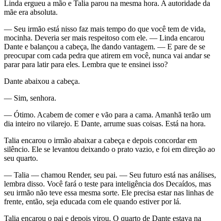
Linda ergueu a mão e Talia parou na mesma hora. A autoridade da
mãe era absoluta.
— Seu irmão está nisso faz mais tempo do que você tem de vida,
mocinha. Deveria ser mais respeitoso com ele. — Linda encarou
Dante e balançou a cabeça, lhe dando vantagem. — E pare de se
preocupar com cada pedra que atirem em você, nunca vai andar se
parar para latir para eles. Lembra que te ensinei isso?
Dante abaixou a cabeça.
— Sim, senhora.
— Ótimo. Acabem de comer e vão para a cama. Amanhã terão um
dia inteiro no vilarejo. E Dante, arrume suas coisas. Está na hora.
Talia encarou o irmão abaixar a cabeça e depois concordar em
silêncio. Ele se levantou deixando o prato vazio, e foi em direção ao
seu quarto.
— Talia — chamou Render, seu pai. — Seu futuro está nas análises,
lembra disso. Você fará o teste para inteligência dos Decaídos, mas
seu irmão não teve essa mesma sorte. Ele precisa estar nas linhas de
frente, então, seja educada com ele quando estiver por lá.
Talia encarou o pai e depois virou. O quarto de Dante estava na