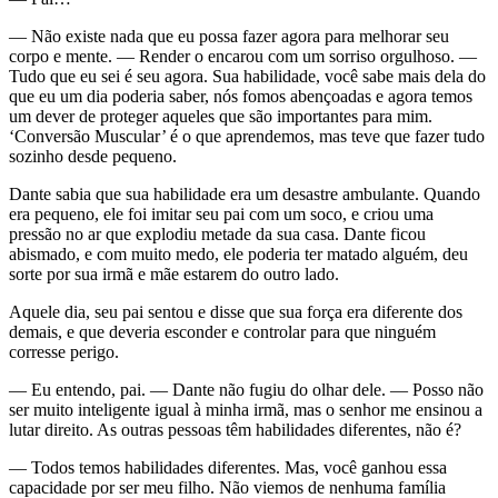
— Não existe nada que eu possa fazer agora para melhorar seu
corpo e mente. — Render o encarou com um sorriso orgulhoso. —
Tudo que eu sei é seu agora. Sua habilidade, você sabe mais dela do
que eu um dia poderia saber, nós fomos abençoadas e agora temos
um dever de proteger aqueles que são importantes para mim.
‘Conversão Muscular’ é o que aprendemos, mas teve que fazer tudo
sozinho desde pequeno.
Dante sabia que sua habilidade era um desastre ambulante. Quando
era pequeno, ele foi imitar seu pai com um soco, e criou uma
pressão no ar que explodiu metade da sua casa. Dante ficou
abismado, e com muito medo, ele poderia ter matado alguém, deu
sorte por sua irmã e mãe estarem do outro lado.
Aquele dia, seu pai sentou e disse que sua força era diferente dos
demais, e que deveria esconder e controlar para que ninguém
corresse perigo.
— Eu entendo, pai. — Dante não fugiu do olhar dele. — Posso não
ser muito inteligente igual à minha irmã, mas o senhor me ensinou a
lutar direito. As outras pessoas têm habilidades diferentes, não é?
— Todos temos habilidades diferentes. Mas, você ganhou essa
capacidade por ser meu filho. Não viemos de nenhuma família