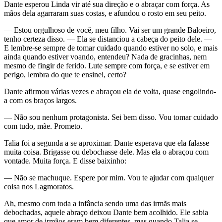
Dante esperou Linda vir até sua direção e o abraçar com força. As
mãos dela agarraram suas costas, e afundou o rosto em seu peito.
— Estou orgulhoso de você, meu filho. Vai ser um grande Baloeiro,
tenho certeza disso. — Ela se distanciou a cabeça do peito dele. —
E lembre-se sempre de tomar cuidado quando estiver no solo, e mais
ainda quando estiver voando, entendeu? Nada de gracinhas, nem
mesmo de fingir de ferido. Lute sempre com força, e se estiver em
perigo, lembra do que te ensinei, certo?
Dante afirmou várias vezes e abraçou ela de volta, quase engolindo-
a com os braços largos.
— Não sou nenhum protagonista. Sei bem disso. Vou tomar cuidado
com tudo, mãe. Prometo.
Talia foi a segunda a se aproximar. Dante esperava que ela falasse
muita coisa. Brigasse ou debochasse dele. Mas ela o abraçou com
vontade. Muita força. E disse baixinho:
— Não se machuque. Espere por mim. Vou te ajudar com qualquer
coisa nos Lagmoratos.
Ah, mesmo com toda a infância sendo uma das irmãs mais
debochadas, aquele abraço deixou Dante bem acolhido. Ele sabia
que amor de irmãos eram bem diferentes, mas quando Talia se