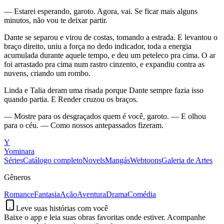
— Estarei esperando, garoto. Agora, vai. Se ficar mais alguns
minutos, não vou te deixar partir.
Dante se separou e virou de costas, tomando a estrada. E levantou o
braço direito, uniu a força no dedo indicador, toda a energia
acumulada durante aquele tempo, e deu um peteleco pra cima. O ar
foi arrastado pra cima num rastro cinzento, e expandiu contra as
nuvens, criando um rombo.
Linda e Talia deram uma risada porque Dante sempre fazia isso
quando partia. E Render cruzou os braços.
— Mostre para os desgraçados quem é você, garoto. — E olhou
para o céu. — Como nossos antepassados fizeram.
Y
Yominara
Séries
Catálogo completo
Novels
Mangás
Webtoons
Galeria de Artes
Gêneros
Romance
Fantasia
Ação
Aventura
Drama
Comédia
Leve suas histórias com você
Baixe o app e leia suas obras favoritas onde estiver. Acompanhe