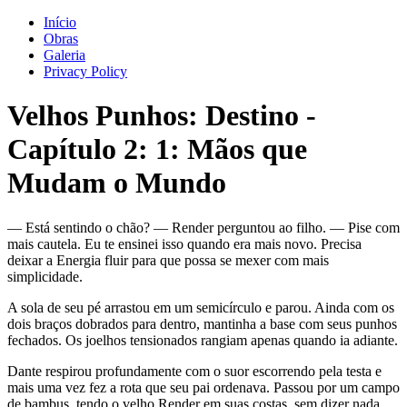
Início
Obras
Galeria
Privacy Policy
Velhos Punhos: Destino
-
Capítulo
2
: 1: Mãos que
Mudam o Mundo
— Está sentindo o chão? — Render perguntou ao filho. — Pise com
mais cautela. Eu te ensinei isso quando era mais novo. Precisa
deixar a Energia fluir para que possa se mexer com mais
simplicidade.
A sola de seu pé arrastou em um semicírculo e parou. Ainda com os
dois braços dobrados para dentro, mantinha a base com seus punhos
fechados. Os joelhos tensionados rangiam apenas quando ia adiante.
Dante respirou profundamente com o suor escorrendo pela testa e
mais uma vez fez a rota que seu pai ordenava. Passou por um campo
de bambus, tendo o velho Render em suas costas, sem dizer nada.