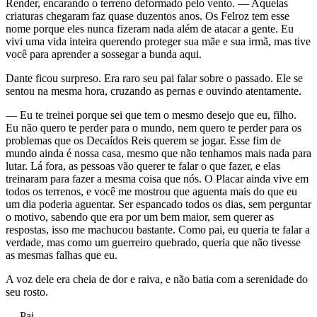
Render, encarando o terreno deformado pelo vento. — Aquelas
criaturas chegaram faz quase duzentos anos. Os Felroz tem esse
nome porque eles nunca fizeram nada além de atacar a gente. Eu
vivi uma vida inteira querendo proteger sua mãe e sua irmã, mas tive
você para aprender a sossegar a bunda aqui.
Dante ficou surpreso. Era raro seu pai falar sobre o passado. Ele se
sentou na mesma hora, cruzando as pernas e ouvindo atentamente.
— Eu te treinei porque sei que tem o mesmo desejo que eu, filho.
Eu não quero te perder para o mundo, nem quero te perder para os
problemas que os Decaídos Reis querem se jogar. Esse fim de
mundo ainda é nossa casa, mesmo que não tenhamos mais nada para
lutar. Lá fora, as pessoas vão querer te falar o que fazer, e elas
treinaram para fazer a mesma coisa que nós. O Placar ainda vive em
todos os terrenos, e você me mostrou que aguenta mais do que eu
um dia poderia aguentar. Ser espancado todos os dias, sem perguntar
o motivo, sabendo que era por um bem maior, sem querer as
respostas, isso me machucou bastante. Como pai, eu queria te falar a
verdade, mas como um guerreiro quebrado, queria que não tivesse
as mesmas falhas que eu.
A voz dele era cheia de dor e raiva, e não batia com a serenidade do
seu rosto.
— Pai…