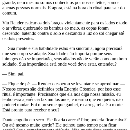
grande, nem mesmo somos conhecidos por nossos feitos, somos
apenas pessoas normais. E agora, está na hora do ritual para sair do
comum.
Viu Render esticar os dois braços violentamente para os lados e todo
o ar vibrar, quebrando os bambus ao meio, as copas foram
descendo, batendo contra o solo e deixando a luz do sol chegar até
os dois presentes.
— Sua mente e sua habilidade estão em sincronia, agora precisará
que seu corpo se adapte. Sua idade não importa porque seus
inimigos não se importarão, seus aliados não te verão como um bom
soldado. Sua importância está onde você deve estar, entendeu?
— Sim, pai.
— Fique de pé. — Render o esperou se levantar e se aproximar. —
Nossos corpos são definidos pela Energia Cósmica, por isso esse
ritual é importante. Precisamos que ela nos diga nossa missão, eu
tenho essa aparência faz muitos anos, e mesmo que eu queira, não
poderei mudar. Foi o presente que ganhei, e carregarei até a morte.
Está pronto para receber o seu?
Dante engoliu em seco. Ele ficaria careca? Pior, poderia ficar calvo?
Ou até mesmo muito gordo? Ele treinou tanto tempo para ficar