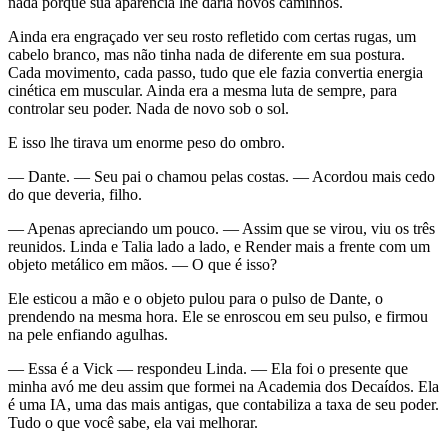
nada porque sua aparência lhe daria novos caminhos.
Ainda era engraçado ver seu rosto refletido com certas rugas, um
cabelo branco, mas não tinha nada de diferente em sua postura.
Cada movimento, cada passo, tudo que ele fazia convertia energia
cinética em muscular. Ainda era a mesma luta de sempre, para
controlar seu poder. Nada de novo sob o sol.
E isso lhe tirava um enorme peso do ombro.
— Dante. — Seu pai o chamou pelas costas. — Acordou mais cedo
do que deveria, filho.
— Apenas apreciando um pouco. — Assim que se virou, viu os três
reunidos. Linda e Talia lado a lado, e Render mais a frente com um
objeto metálico em mãos. — O que é isso?
Ele esticou a mão e o objeto pulou para o pulso de Dante, o
prendendo na mesma hora. Ele se enroscou em seu pulso, e firmou
na pele enfiando agulhas.
— Essa é a Vick — respondeu Linda. — Ela foi o presente que
minha avó me deu assim que formei na Academia dos Decaídos. Ela
é uma IA, uma das mais antigas, que contabiliza a taxa de seu poder.
Tudo o que você sabe, ela vai melhorar.