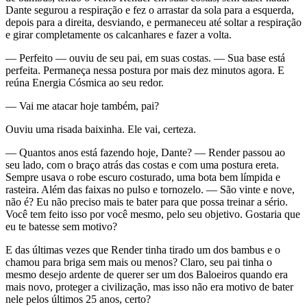
Dante segurou a respiração e fez o arrastar da sola para a esquerda,
depois para a direita, desviando, e permaneceu até soltar a respiração
e girar completamente os calcanhares e fazer a volta.
— Perfeito — ouviu de seu pai, em suas costas. — Sua base está
perfeita. Permaneça nessa postura por mais dez minutos agora. E
reúna Energia Cósmica ao seu redor.
— Vai me atacar hoje também, pai?
Ouviu uma risada baixinha. Ele vai, certeza.
— Quantos anos está fazendo hoje, Dante? — Render passou ao
seu lado, com o braço atrás das costas e com uma postura ereta.
Sempre usava o robe escuro costurado, uma bota bem límpida e
rasteira. Além das faixas no pulso e tornozelo. — São vinte e nove,
não é? Eu não preciso mais te bater para que possa treinar a sério.
Você tem feito isso por você mesmo, pelo seu objetivo. Gostaria que
eu te batesse sem motivo?
E das últimas vezes que Render tinha tirado um dos bambus e o
chamou para briga sem mais ou menos? Claro, seu pai tinha o
mesmo desejo ardente de querer ser um dos Baloeiros quando era
mais novo, proteger a civilização, mas isso não era motivo de bater
nele pelos últimos 25 anos, certo?