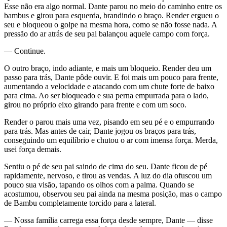
Esse não era algo normal. Dante parou no meio do caminho entre os
bambus e girou para esquerda, brandindo o braço. Render ergueu o
seu e bloqueou o golpe na mesma hora, como se não fosse nada. A
pressão do ar atrás de seu pai balançou aquele campo com força.
— Continue.
O outro braço, indo adiante, e mais um bloqueio. Render deu um
passo para trás, Dante pôde ouvir. E foi mais um pouco para frente,
aumentando a velocidade e atacando com um chute forte de baixo
para cima. Ao ser bloqueado e sua perna empurrada para o lado,
girou no próprio eixo girando para frente e com um soco.
Render o parou mais uma vez, pisando em seu pé e o empurrando
para trás. Mas antes de cair, Dante jogou os braços para trás,
conseguindo um equilíbrio e chutou o ar com imensa força. Merda,
usei força demais.
Sentiu o pé de seu pai saindo de cima do seu. Dante ficou de pé
rapidamente, nervoso, e tirou as vendas. A luz do dia ofuscou um
pouco sua visão, tapando os olhos com a palma. Quando se
acostumou, observou seu pai ainda na mesma posição, mas o campo
de Bambu completamente torcido para a lateral.
— Nossa família carrega essa força desde sempre, Dante — disse