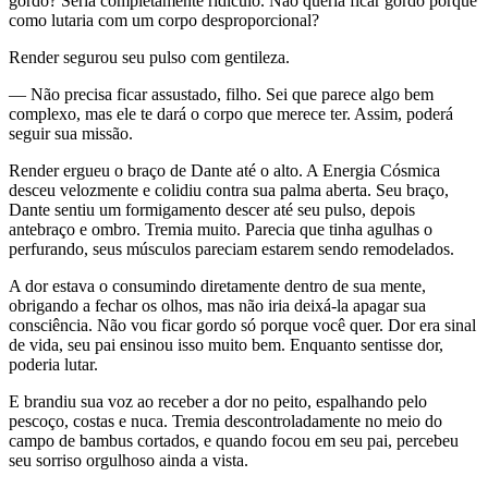
gordo? Seria completamente ridículo. Não queria ficar gordo porque
como lutaria com um corpo desproporcional?
Render segurou seu pulso com gentileza.
— Não precisa ficar assustado, filho. Sei que parece algo bem
complexo, mas ele te dará o corpo que merece ter. Assim, poderá
seguir sua missão.
Render ergueu o braço de Dante até o alto. A Energia Cósmica
desceu velozmente e colidiu contra sua palma aberta. Seu braço,
Dante sentiu um formigamento descer até seu pulso, depois
antebraço e ombro. Tremia muito. Parecia que tinha agulhas o
perfurando, seus músculos pareciam estarem sendo remodelados.
A dor estava o consumindo diretamente dentro de sua mente,
obrigando a fechar os olhos, mas não iria deixá-la apagar sua
consciência. Não vou ficar gordo só porque você quer. Dor era sinal
de vida, seu pai ensinou isso muito bem. Enquanto sentisse dor,
poderia lutar.
E brandiu sua voz ao receber a dor no peito, espalhando pelo
pescoço, costas e nuca. Tremia descontroladamente no meio do
campo de bambus cortados, e quando focou em seu pai, percebeu
seu sorriso orgulhoso ainda a vista.