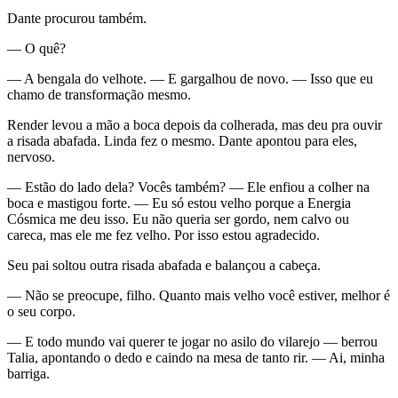
Dante procurou também.
— O quê?
— A bengala do velhote. — E gargalhou de novo. — Isso que eu
chamo de transformação mesmo.
Render levou a mão a boca depois da colherada, mas deu pra ouvir
a risada abafada. Linda fez o mesmo. Dante apontou para eles,
nervoso.
— Estão do lado dela? Vocês também? — Ele enfiou a colher na
boca e mastigou forte. — Eu só estou velho porque a Energia
Cósmica me deu isso. Eu não queria ser gordo, nem calvo ou
careca, mas ele me fez velho. Por isso estou agradecido.
Seu pai soltou outra risada abafada e balançou a cabeça.
— Não se preocupe, filho. Quanto mais velho você estiver, melhor é
o seu corpo.
— E todo mundo vai querer te jogar no asilo do vilarejo — berrou
Talia, apontando o dedo e caindo na mesa de tanto rir. — Ai, minha
barriga.