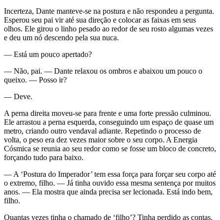
Incerteza, Dante manteve-se na postura e não respondeu a pergunta.
Esperou seu pai vir até sua direção e colocar as faixas em seus
olhos. Ele girou o linho pesado ao redor de seu rosto algumas vezes
e deu um nó descendo pela sua nuca.
— Está um pouco apertado?
— Não, pai. — Dante relaxou os ombros e abaixou um pouco o
queixo. — Posso ir?
— Deve.
A perna direita moveu-se para frente e uma forte pressão culminou.
Ele arrastou a perna esquerda, conseguindo um espaço de quase um
metro, criando outro vendaval adiante. Repetindo o processo de
volta, o peso era dez vezes maior sobre o seu corpo. A Energia
Cósmica se reunia ao seu redor como se fosse um bloco de concreto,
forçando tudo para baixo.
— A ‘Postura do Imperador’ tem essa força para forçar seu corpo até
o extremo, filho. — Já tinha ouvido essa mesma sentença por muitos
anos. — Ela mostra que ainda precisa ser lecionada. Está indo bem,
filho.
Quantas vezes tinha o chamado de ‘filho’? Tinha perdido as contas.