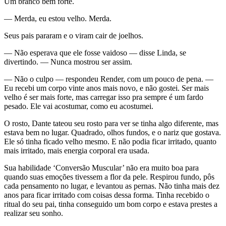
Um branco bem forte.
— Merda, eu estou velho. Merda.
Seus pais pararam e o viram cair de joelhos.
— Não esperava que ele fosse vaidoso — disse Linda, se
divertindo. — Nunca mostrou ser assim.
— Não o culpo — respondeu Render, com um pouco de pena. —
Eu recebi um corpo vinte anos mais novo, e não gostei. Ser mais
velho é ser mais forte, mas carregar isso pra sempre é um fardo
pesado. Ele vai acostumar, como eu acostumei.
O rosto, Dante tateou seu rosto para ver se tinha algo diferente, mas
estava bem no lugar. Quadrado, olhos fundos, e o nariz que gostava.
Ele só tinha ficado velho mesmo. E não podia ficar irritado, quanto
mais irritado, mais energia corporal era usada.
Sua habilidade ‘Conversão Muscular’ não era muito boa para
quando suas emoções tivessem a flor da pele. Respirou fundo, pôs
cada pensamento no lugar, e levantou as pernas. Não tinha mais dez
anos para ficar irritado com coisas dessa forma. Tinha recebido o
ritual do seu pai, tinha conseguido um bom corpo e estava prestes a
realizar seu sonho.