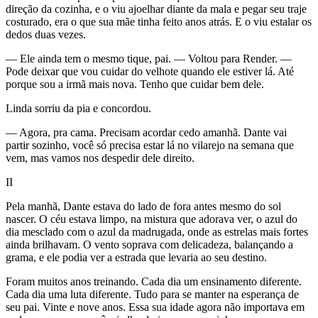
direção da cozinha, e o viu ajoelhar diante da mala e pegar seu traje
costurado, era o que sua mãe tinha feito anos atrás. E o viu estalar os
dedos duas vezes.
— Ele ainda tem o mesmo tique, pai. — Voltou para Render. —
Pode deixar que vou cuidar do velhote quando ele estiver lá. Até
porque sou a irmã mais nova. Tenho que cuidar bem dele.
Linda sorriu da pia e concordou.
— Agora, pra cama. Precisam acordar cedo amanhã. Dante vai
partir sozinho, você só precisa estar lá no vilarejo na semana que
vem, mas vamos nos despedir dele direito.
II
Pela manhã, Dante estava do lado de fora antes mesmo do sol
nascer. O céu estava limpo, na mistura que adorava ver, o azul do
dia mesclado com o azul da madrugada, onde as estrelas mais fortes
ainda brilhavam. O vento soprava com delicadeza, balançando a
grama, e ele podia ver a estrada que levaria ao seu destino.
Foram muitos anos treinando. Cada dia um ensinamento diferente.
Cada dia uma luta diferente. Tudo para se manter na esperança de
seu pai. Vinte e nove anos. Essa sua idade agora não importava em