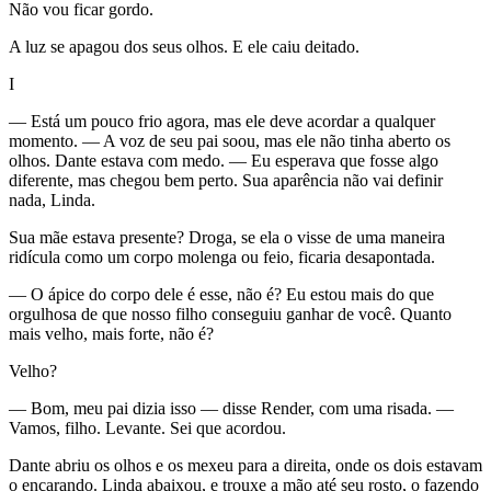
Não vou ficar gordo.
A luz se apagou dos seus olhos. E ele caiu deitado.
I
— Está um pouco frio agora, mas ele deve acordar a qualquer
momento. — A voz de seu pai soou, mas ele não tinha aberto os
olhos. Dante estava com medo. — Eu esperava que fosse algo
diferente, mas chegou bem perto. Sua aparência não vai definir
nada, Linda.
Sua mãe estava presente? Droga, se ela o visse de uma maneira
ridícula como um corpo molenga ou feio, ficaria desapontada.
— O ápice do corpo dele é esse, não é? Eu estou mais do que
orgulhosa de que nosso filho conseguiu ganhar de você. Quanto
mais velho, mais forte, não é?
Velho?
— Bom, meu pai dizia isso — disse Render, com uma risada. —
Vamos, filho. Levante. Sei que acordou.
Dante abriu os olhos e os mexeu para a direita, onde os dois estavam
o encarando. Linda abaixou, e trouxe a mão até seu rosto, o fazendo