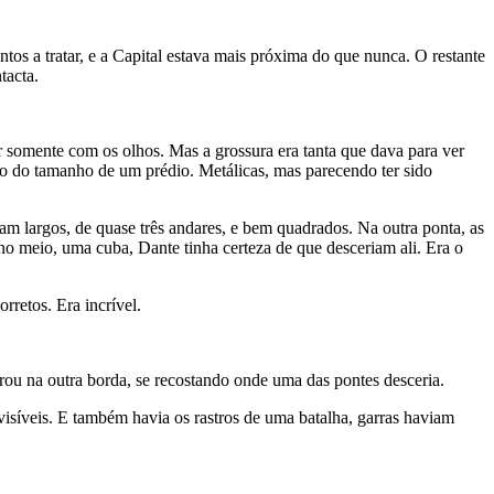
tos a tratar, e a Capital estava mais próxima do que nunca. O restante
tacta.
 somente com os olhos. Mas a grossura era tanta que dava para ver
ro do tamanho de um prédio. Metálicas, mas parecendo ter sido
ram largos, de quase três andares, e bem quadrados. Na outra ponta, as
o meio, uma cuba, Dante tinha certeza de que desceriam ali. Era o
rretos. Era incrível.
rou na outra borda, se recostando onde uma das pontes desceria.
isíveis. E também havia os rastros de uma batalha, garras haviam