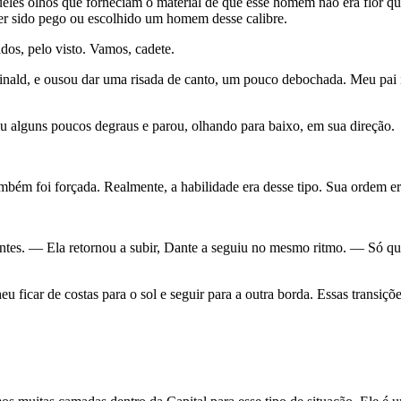
eles olhos que forneciam o material de que esse homem não era flor que 
ter sido pego ou escolhido um homem desse calibre.
os, pelo visto. Vamos, cadete.
inald, e ousou dar uma risada de canto, um pouco debochada. Meu pai ir
iu alguns poucos degraus e parou, olhando para baixo, em sua direção.
bém foi forçada. Realmente, a habilidade era desse tipo. Sua ordem e
entes. — Ela retornou a subir, Dante a seguiu no mesmo ritmo. — Só q
eu ficar de costas para o sol e seguir para a outra borda. Essas transi