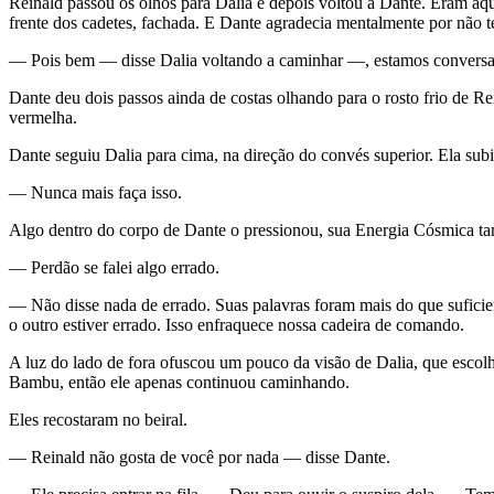
Reinald passou os olhos para Dalia e depois voltou a Dante. Eram aqu
frente dos cadetes, fachada. E Dante agradecia mentalmente por não 
— Pois bem — disse Dalia voltando a caminhar —, estamos conversad
Dante deu dois passos ainda de costas olhando para o rosto frio de Re
vermelha.
Dante seguiu Dalia para cima, na direção do convés superior. Ela sub
— Nunca mais faça isso.
Algo dentro do corpo de Dante o pressionou, sua Energia Cósmica tam
— Perdão se falei algo errado.
— Não disse nada de errado. Suas palavras foram mais do que sufici
o outro estiver errado. Isso enfraquece nossa cadeira de comando.
A luz do lado de fora ofuscou um pouco da visão de Dalia, que escolh
Bambu, então ele apenas continuou caminhando.
Eles recostaram no beiral.
— Reinald não gosta de você por nada — disse Dante.