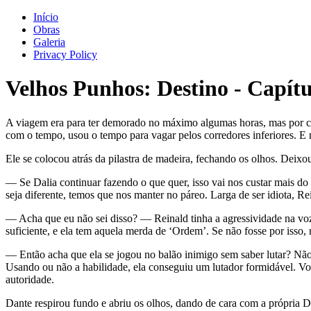
Início
Obras
Galeria
Privacy Policy
Velhos Punhos: Destino
-
Capítu
A viagem era para ter demorado no máximo algumas horas, mas por con
com o tempo, usou o tempo para vagar pelos corredores inferiores. 
Ele se colocou atrás da pilastra de madeira, fechando os olhos. Deixou
— Se Dalia continuar fazendo o que quer, isso vai nos custar mais d
seja diferente, temos que nos manter no páreo. Larga de ser idiota, Re
— Acha que eu não sei disso? — Reinald tinha a agressividade na voz
suficiente, e ela tem aquela merda de ‘Ordem’. Se não fosse por isso,
— Então acha que ela se jogou no balão inimigo sem saber lutar? Não 
Usando ou não a habilidade, ela conseguiu um lutador formidável. V
autoridade.
Dante respirou fundo e abriu os olhos, dando de cara com a própria 