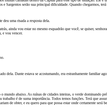
os muitas camadas dentro da Capital para esse tipo de situação. Ele é
bos e Sargentos serão sua principal dificuldade. Quando chegarmos, ter
e deu uma risada a resposta dela.
atrás, ainda vou estar no mesmo esquadrão que você, se quiser, senhor
, e vou vencer.
ho.
 lado dela. Dante estava se acostumando, era estranhamente familiar ag
 o mundo abaixo. As ruínas de cidades inteiras, o verde dominando pré
u trabalho é de suma importância. Todos temos funções. Terá que assum
tariam de obter, e eu quero para que possa estar onde certamente será