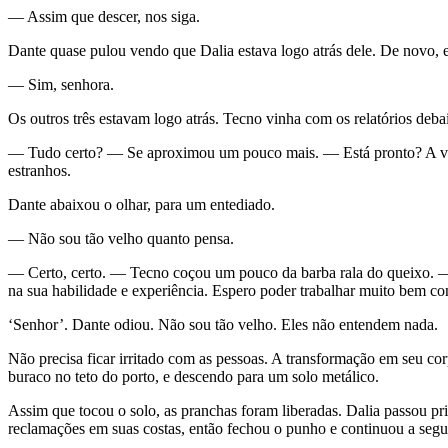
— Assim que descer, nos siga.
Dante quase pulou vendo que Dalia estava logo atrás dele. De novo, 
— Sim, senhora.
Os outros três estavam logo atrás. Tecno vinha com os relatórios de
— Tudo certo? — Se aproximou um pouco mais. — Está pronto? A vida 
estranhos.
Dante abaixou o olhar, para um entediado.
— Não sou tão velho quanto pensa.
— Certo, certo. — Tecno coçou um pouco da barba rala do queixo. — 
na sua habilidade e experiência. Espero poder trabalhar muito bem co
‘Senhor’. Dante odiou. Não sou tão velho. Eles não entendem nada.
Não precisa ficar irritado com as pessoas. A transformação em seu co
buraco no teto do porto, e descendo para um solo metálico.
Assim que tocou o solo, as pranchas foram liberadas. Dalia passou pr
reclamações em suas costas, então fechou o punho e continuou a segui