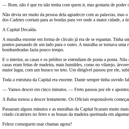
— Bom, não é que eu não tenha com quem ir, mas gostaria de poder co
Não devia ser muito da pessoa dela agradecer com as palavras, mas o a
dos Cadetes corriam para as bordas para ver onde a maior cidade, a ún
A Capital Decaída.
A muralha enorme em forma de círculo já era de se espantar. Tinha u
pontos passando de um lado para o outro. A muralha se tornava uma r
bombardeadas fazia pouco tempo.
E o interior, as casas e os prédios se estendiam de ponta a ponta. Nã
casas eram feitas de madeira, mais humildes, como no vilarejo, árvo
maior lugar, com um buraco no teto. Um dirigível passou por ele, sub
Toda a estrutura da Capital era enorme. Dante sempre tinha ouvido fal
— Vamos descer em cinco minutos. — Freto passou por ele e apontou pa
A Balsa tornou a descer lentamente. Os Oficiais responsáveis começar
Passaram alguns minutos e as muralhas da Capital ficaram muito mais 
criado cicatrizes no ferro e as brasas da madeira queimada em algumas
Felroz conseguem usar chamas agora?