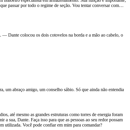
 um Baloeiro especialista em armazenamento. Sua função é importante,
á que passar por todo o regime de seção. Vou tentar conversar com…
a. — Dante colocou os dois cotovelos na borda e a mão ao cabelo, o
ora, um abraço amigo, um conselho sábio. Só que ainda não entendia
dios, até mesmo as grandes estruturas como torres de energia foram
ir a sua, Dante. Faça isso para que as pessoas ao seu redor possam
 bem utilizada. Você pode confiar em mim para comandar?