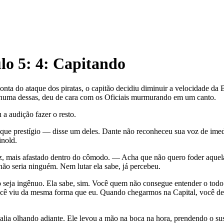
lo
5
: 4: Capitando
ta do ataque dos piratas, o capitão decidiu diminuir a velocidade da 
E numa dessas, deu de cara com os Oficiais murmurando em um canto.
 a audição fazer o resto.
o que prestígio — disse um deles. Dante não reconheceu sua voz de im
inold.
, mais afastado dentro do cômodo. — Acha que não quero foder aquela 
 não seria ninguém. Nem lutar ela sabe, já percebeu.
seja ingênuo. Ela sabe, sim. Você quem não consegue entender o todo. E
ocê viu da mesma forma que eu. Quando chegarmos na Capital, você de
Dalia olhando adiante. Ele levou a mão na boca na hora, prendendo o s