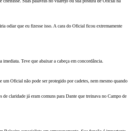
cheirasse. Suas palavras no vilarejo ou sua postura de Oficial na
ia odiar que eu fizesse isso. A cara do Oficial ficou extremamente
ra imediata. Teve que abaixar a cabeça em concordância.
ue um Oficial não pode ser protegido por cadetes, nem mesmo quando
ções de claridade já eram comuns para Dante que treinava no Campo de