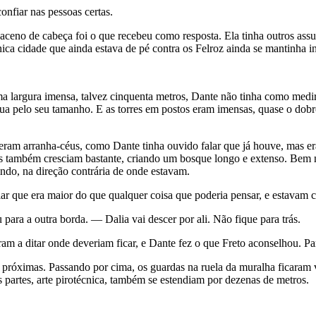
nfiar nas pessoas certas.
ceno de cabeça foi o que recebeu como resposta. Ela tinha outros assun
ica cidade que ainda estava de pé contra os Felroz ainda se mantinha in
ma largura imensa, talvez cinquenta metros, Dante não tinha como medir
ua pelo seu tamanho. E as torres em postos eram imensas, quase o dob
o eram arranha-céus, como Dante tinha ouvido falar que já houve, mas e
res também cresciam bastante, criando um bosque longo e extenso. Bem n
indo, na direção contrária de onde estavam.
ar que era maior do que qualquer coisa que poderia pensar, e estavam co
ra a outra borda. — Dalia vai descer por ali. Não fique para trás.
am a ditar onde deveriam ficar, e Dante fez o que Freto aconselhou. Pa
próximas. Passando por cima, os guardas na ruela da muralha ficaram v
 partes, arte pirotécnica, também se estendiam por dezenas de metros.