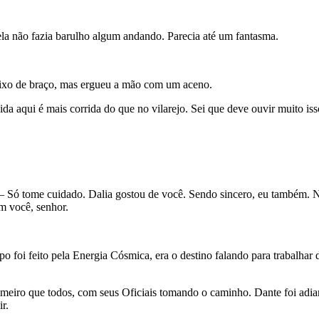
ela não fazia barulho algum andando. Parecia até um fantasma.
baixo de braço, mas ergueu a mão com um aceno.
aqui é mais corrida do que no vilarejo. Sei que deve ouvir muito isso
Só tome cuidado. Dalia gostou de você. Sendo sincero, eu também. Ni
m você, senhor.
rpo foi feito pela Energia Cósmica, era o destino falando para trabalha
imeiro que todos, com seus Oficiais tomando o caminho. Dante foi adia
r.