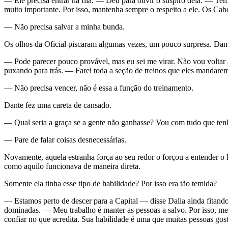
— Ele precisa entrar na fila. — Deu para ouvir o suspiro dela. — Tem
muito importante. Por isso, mantenha sempre o respeito a ele. Os Ca
— Não precisa salvar a minha bunda.
Os olhos da Oficial piscaram algumas vezes, um pouco surpresa. Dant
— Pode parecer pouco provável, mas eu sei me virar. Não vou voltar 
puxando para trás. — Farei toda a seção de treinos que eles mandarem
— Não precisa vencer, não é essa a função do treinamento.
Dante fez uma careta de cansado.
— Qual seria a graça se a gente não ganhasse? Vou com tudo que ten
— Pare de falar coisas desnecessárias.
Novamente, aquela estranha força ao seu redor o forçou a entender o
como aquilo funcionava de maneira direta.
Somente ela tinha esse tipo de habilidade? Por isso era tão temida?
— Estamos perto de descer para a Capital — disse Dalia ainda fitando
dominadas. — Meu trabalho é manter as pessoas a salvo. Por isso, me
confiar no que acredita. Sua habilidade é uma que muitas pessoas gos