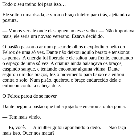
Todo o seu treino foi para isso…
Ele soltou uma risada, e virou o braço inteiro para trás, ajeitando a
postura.
— Vamos ver até onde eles aguentam esse velho. — Não importava
mais, ele seria um novato veterano. Estava decidido.
O bastão passou o ar num piscar de olhos e explodiu o peito do
Felroz de uma só vez. Dante não deixou aquilo barato e tensionou
as pernas. A energia foi liberada e ele saltou para frente, encurtando
o espaço de uma só vez. A criatura ainda balançava os braços,
cuspindo sangue, e tentando encontrar alguma vítima. Dante
segurou um dos braços, fez o movimento para baixo e a enfiou
contra o solo. Num pisão, quebrou o braço endurecido dela e
enfincou contra a cabeça dele.
O Felroz parou de se mover.
Dante pegou o bastão que tinha jogado e encarou a outra ponta.
— Tem mais vindo.
— Ei, você. — A mulher gritou apontando o dedo. — Não faça
mais isso. Quer nos matar?