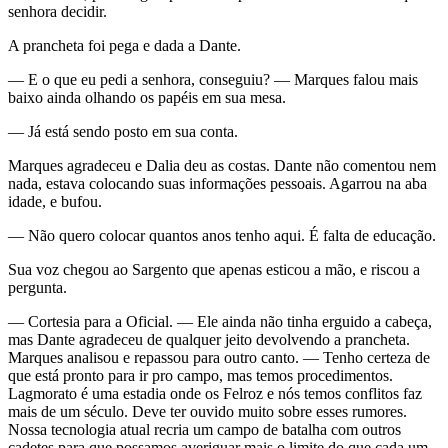
senhora decidir.
A prancheta foi pega e dada a Dante.
— E o que eu pedi a senhora, conseguiu? — Marques falou mais
baixo ainda olhando os papéis em sua mesa.
— Já está sendo posto em sua conta.
Marques agradeceu e Dalia deu as costas. Dante não comentou nem
nada, estava colocando suas informações pessoais. Agarrou na aba
idade, e bufou.
— Não quero colocar quantos anos tenho aqui. É falta de educação.
Sua voz chegou ao Sargento que apenas esticou a mão, e riscou a
pergunta.
— Cortesia para a Oficial. — Ele ainda não tinha erguido a cabeça,
mas Dante agradeceu de qualquer jeito devolvendo a prancheta.
Marques analisou e repassou para outro canto. — Tenho certeza de
que está pronto para ir pro campo, mas temos procedimentos.
Lagmorato é uma estadia onde os Felroz e nós temos conflitos faz
mais de um século. Deve ter ouvido muito sobre esses rumores.
Nossa tecnologia atual recria um campo de batalha com outros
cadetes para que possamos averiguar mais o limite do que cada um