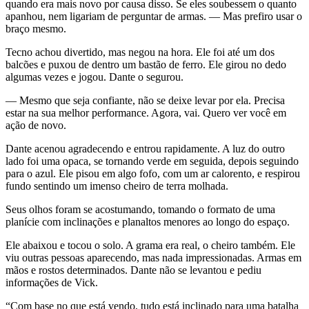
quando era mais novo por causa disso. Se eles soubessem o quanto
apanhou, nem ligariam de perguntar de armas. — Mas prefiro usar o
braço mesmo.
Tecno achou divertido, mas negou na hora. Ele foi até um dos
balcões e puxou de dentro um bastão de ferro. Ele girou no dedo
algumas vezes e jogou. Dante o segurou.
— Mesmo que seja confiante, não se deixe levar por ela. Precisa
estar na sua melhor performance. Agora, vai. Quero ver você em
ação de novo.
Dante acenou agradecendo e entrou rapidamente. A luz do outro
lado foi uma opaca, se tornando verde em seguida, depois seguindo
para o azul. Ele pisou em algo fofo, com um ar calorento, e respirou
fundo sentindo um imenso cheiro de terra molhada.
Seus olhos foram se acostumando, tomando o formato de uma
planície com inclinações e planaltos menores ao longo do espaço.
Ele abaixou e tocou o solo. A grama era real, o cheiro também. Ele
viu outras pessoas aparecendo, mas nada impressionadas. Armas em
mãos e rostos determinados. Dante não se levantou e pediu
informações de Vick.
“Com base no que está vendo, tudo está inclinado para uma batalha