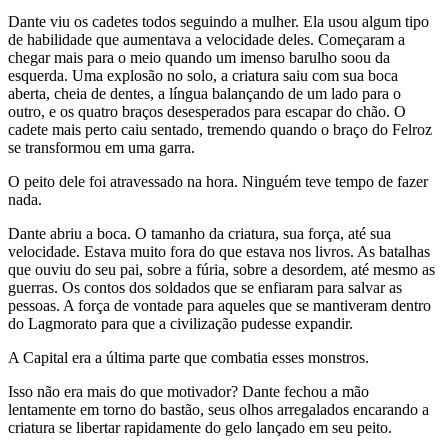
Dante viu os cadetes todos seguindo a mulher. Ela usou algum tipo
de habilidade que aumentava a velocidade deles. Começaram a
chegar mais para o meio quando um imenso barulho soou da
esquerda. Uma explosão no solo, a criatura saiu com sua boca
aberta, cheia de dentes, a língua balançando de um lado para o
outro, e os quatro braços desesperados para escapar do chão. O
cadete mais perto caiu sentado, tremendo quando o braço do Felroz
se transformou em uma garra.
O peito dele foi atravessado na hora. Ninguém teve tempo de fazer
nada.
Dante abriu a boca. O tamanho da criatura, sua força, até sua
velocidade. Estava muito fora do que estava nos livros. As batalhas
que ouviu do seu pai, sobre a fúria, sobre a desordem, até mesmo as
guerras. Os contos dos soldados que se enfiaram para salvar as
pessoas. A força de vontade para aqueles que se mantiveram dentro
do Lagmorato para que a civilização pudesse expandir.
A Capital era a última parte que combatia esses monstros.
Isso não era mais do que motivador? Dante fechou a mão
lentamente em torno do bastão, seus olhos arregalados encarando a
criatura se libertar rapidamente do gelo lançado em seu peito.