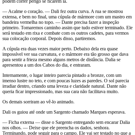
podem correr perigo se ficarem lá.
— Acalme o coração. — Dali fez outra curva. A rua se mostrou
extensa, e bem no final, uma cúpula de mármore com um mastro em
bandeira vermelha no topo. — Dante precisa fazer a inspeção
primeiro. Tomaremos caminho assim que tudo estiver terminado. Ele
será testado em rixa e combate com os outros cadetes, para vermos
sua colocação corporal. Depois disso, partiremos.
A cúpula era duas vezes maior perto. Debaixo dela era quase
impossível ver sua curvatura, e o mármore era tão grosso que dava
para sentir a frieza mesmo alguns metros de distância. Dalia se
apresentou a um dos Cabos do dia, e entraram.
Internamente, o lugar inteiro parecia pintado a bronze, com um
imenso lustre no teto, e com poucas luzes as paredes. O sol parecia
irradiar dentro, criando uma leveza e claridade natural. Dante não
queria ficar impressionado, mas sua cara não facilitava muito.
Os demais sorriram ao vê-lo animado.
Dali os guiou até onde um Sargento chamado Marques esperava.
— Ficha externa — disse o Sargento entregando sem encarar Dalia
nos olhos. — Deixe que ele preencha os dados, senhora.
Terminando, pode seguir para o campo. Ele vai ser testado no que a