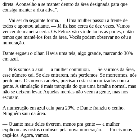
direta. Aconselho a se manter dentro da área designada para que
consiga manter a rixa ativa”.
— Vai ser da seguinte forma. — Uma mulher passou a frente de
todos e apontou adiante. — Já fiz isso cerca de dez vezes. Vamos
vencer de maneira certa. Os Felroz vão vir de todas as partes, então
temos que mantê-los fora da área. Vocês podem observar no céu a
numeração.
Dante ergueu o olhar. Havia uma tela, algo grande, marcando 30%
em azul.
— Nós somos o azul — a mulher continuou. — Se sairmos da área,
esse número cai. Se eles entrarem, nós perdemos. Se morrermos, nós
perdemos. Os novos cadetes, precisam estar sincronizados com a
gente. A simulação é mais tranquila do que uma batalha normal, mas
não se deixem levar. Aquelas merdas não veem a gente, mas nos
escutam.
A numeração em azul caiu para 29%, e Dante franziu o cenho.
Ninguém saiu da área.
— Quanto mais deles tiverem, menos pra gente — a mulher
explicou aos rostos confusos pela nova numeração. — Precisamos
caçá-los. Agora, vamos.