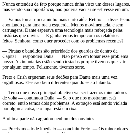
Nunca entendeu de fato porque nunca tinha visto um desses lugares,
mas vendo sua importância, não poderia vacilar se estivesse em um.
— Vamos tomar um caminho mais curto até a Retino — disse Tecno
apontando para uma rua a esquerda. Menos movimentada, e sem
carruagens. Dante esperava uma tecnologia mais reforçada pelas
histórias que ouviu. — E ganharemos tempo com os relatórios
feitos. Senhora, como quer proceder com os problemas recentes?
— Piratas e bandidos são prioridade dos guardas de dentro da
Capital — respondeu Dalia. — Não penso em tomar esse problema
nosso. As infantarias estão sendo testadas porque tivemos que sair
por algum tempo. Felizmente, tivemos sorte.
Freto e Crish ergueram seus dedões para Dante mais uma vez,
orgulhosos. Eles são bem diferentes quando estão lutando.
— Temo que nosso principal objetivo vai ser trazer os mineradores
de volta — continuou Dalia. — Se o que nos mostraram está
correto, então temos dois problemas. A extração está sendo violada
por alguma coisa, e o lugar está em rixa.
A última parte não agradou nenhum dos ouvintes.
— Precisamos ir de imediato — concluiu Freto. — Os mineradores