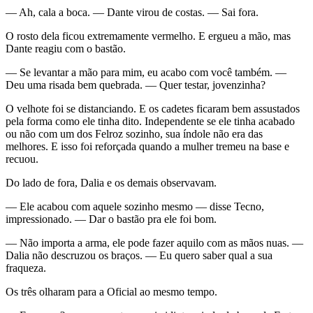
— Ah, cala a boca. — Dante virou de costas. — Sai fora.
O rosto dela ficou extremamente vermelho. E ergueu a mão, mas
Dante reagiu com o bastão.
— Se levantar a mão para mim, eu acabo com você também. —
Deu uma risada bem quebrada. — Quer testar, jovenzinha?
O velhote foi se distanciando. E os cadetes ficaram bem assustados
pela forma como ele tinha dito. Independente se ele tinha acabado
ou não com um dos Felroz sozinho, sua índole não era das
melhores. E isso foi reforçada quando a mulher tremeu na base e
recuou.
Do lado de fora, Dalia e os demais observavam.
— Ele acabou com aquele sozinho mesmo — disse Tecno,
impressionado. — Dar o bastão pra ele foi bom.
— Não importa a arma, ele pode fazer aquilo com as mãos nuas. —
Dalia não descruzou os braços. — Eu quero saber qual a sua
fraqueza.
Os três olharam para a Oficial ao mesmo tempo.