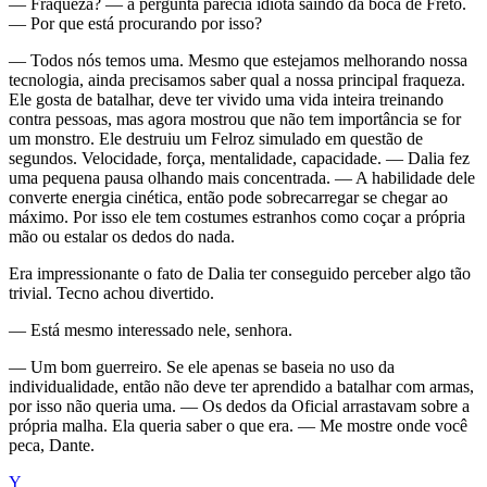
— Fraqueza? — a pergunta parecia idiota saindo da boca de Freto.
— Por que está procurando por isso?
— Todos nós temos uma. Mesmo que estejamos melhorando nossa
tecnologia, ainda precisamos saber qual a nossa principal fraqueza.
Ele gosta de batalhar, deve ter vivido uma vida inteira treinando
contra pessoas, mas agora mostrou que não tem importância se for
um monstro. Ele destruiu um Felroz simulado em questão de
segundos. Velocidade, força, mentalidade, capacidade. — Dalia fez
uma pequena pausa olhando mais concentrada. — A habilidade dele
converte energia cinética, então pode sobrecarregar se chegar ao
máximo. Por isso ele tem costumes estranhos como coçar a própria
mão ou estalar os dedos do nada.
Era impressionante o fato de Dalia ter conseguido perceber algo tão
trivial. Tecno achou divertido.
— Está mesmo interessado nele, senhora.
— Um bom guerreiro. Se ele apenas se baseia no uso da
individualidade, então não deve ter aprendido a batalhar com armas,
por isso não queria uma. — Os dedos da Oficial arrastavam sobre a
própria malha. Ela queria saber o que era. — Me mostre onde você
peca, Dante.
Y