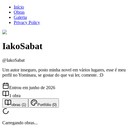
Início
Obras
Galeria
Privacy Policy
IakoSabat
@
IakoSabat
Um autor inseguro, posto minha novel em vários lugares, esse é meu
perfil no Yominara, se gostar do que vai ler, comente. :D
Entrou em
junho de 2026
1
obra
obras
(
1
)
Portfólio
(
0
)
Carregando obras...