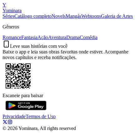
Y
Yominara
Séries
Catálogo completo
Novels
Mangás
Webtoons
Galeria de Artes
Gêneros
Romance
Fantasia
Ação
Aventura
Drama
Comédia
Leve suas histórias com você
Baixe o app e leia suas obras favoritas onde estiver. Acompanhe
novos capítulos e receba notificações.
Escaneie para baixar
Privacidade
Termos de Uso
©
2026
Yominara, All rights reserved