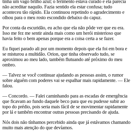
tinha um vago brilho azul; o ferimento estava curado e ela parecia
não acreditar naquilo. Fazia sentido ela estar confusa; tudo
aconteceu tão rápido. Ela continuou repetindo o agradecimento e
olhou para o meu rosto escondido debaixo do capuz.
Por conta da escuridão, eu acho que ela não pôde ver que eu era.
Isso me fez me sentir ainda mais como um herói misterioso que
havia feito o bem apenas porque era a coisa certa a se fazer.
Eu fiquei parado ali por um momento depois que ela foi em bora e
se misturou a multidão. Orion, que tinha observado tudo, se
aproximou ao meu lado, também flutuando até próximo do meu
ombro.
— Talvez se você continuar ajudando as pessoas assim, o rumor
sobre alguém com poderes vai se espalhar mais rapidamente. — Ele
falou.
— Concordo. — Falei caminhando para as escadas de emergência
que ficavam ao fundo daquele beco para que eu pudesse subir ao
topo do prédio, pois seria mais fácil de se movimentar rapidamente
por lá e também encontrar outras pessoas precisando de ajuda.
Nós dois não tínhamos percebido ainda que já estávamos chamando
muito mais atenção do que devíamos.