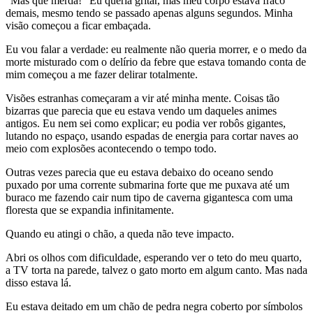
"Mas que merda!" Eu queria gritar, mas meu corpo estava fraco
demais, mesmo tendo se passado apenas alguns segundos. Minha
visão começou a ficar embaçada.
Eu vou falar a verdade: eu realmente não queria morrer, e o medo da
morte misturado com o delírio da febre que estava tomando conta de
mim começou a me fazer delirar totalmente.
Visões estranhas começaram a vir até minha mente. Coisas tão
bizarras que parecia que eu estava vendo um daqueles animes
antigos. Eu nem sei como explicar; eu podia ver robôs gigantes,
lutando no espaço, usando espadas de energia para cortar naves ao
meio com explosões acontecendo o tempo todo.
Outras vezes parecia que eu estava debaixo do oceano sendo
puxado por uma corrente submarina forte que me puxava até um
buraco me fazendo cair num tipo de caverna gigantesca com uma
floresta que se expandia infinitamente.
Quando eu atingi o chão, a queda não teve impacto.
Abri os olhos com dificuldade, esperando ver o teto do meu quarto,
a TV torta na parede, talvez o gato morto em algum canto. Mas nada
disso estava lá.
Eu estava deitado em um chão de pedra negra coberto por símbolos