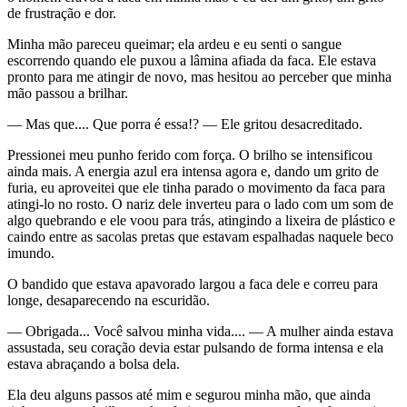
de frustração e dor.
Minha mão pareceu queimar; ela ardeu e eu senti o sangue
escorrendo quando ele puxou a lâmina afiada da faca. Ele estava
pronto para me atingir de novo, mas hesitou ao perceber que minha
mão passou a brilhar.
— Mas que.... Que porra é essa!? — Ele gritou desacreditado.
Pressionei meu punho ferido com força. O brilho se intensificou
ainda mais. A energia azul era intensa agora e, dando um grito de
furia, eu aproveitei que ele tinha parado o movimento da faca para
atingi-lo no rosto. O nariz dele inverteu para o lado com um som de
algo quebrando e ele voou para trás, atingindo a lixeira de plástico e
caindo entre as sacolas pretas que estavam espalhadas naquele beco
imundo.
O bandido que estava apavorado largou a faca dele e correu para
longe, desaparecendo na escuridão.
— Obrigada... Você salvou minha vida.... — A mulher ainda estava
assustada, seu coração devia estar pulsando de forma intensa e ela
estava abraçando a bolsa dela.
Ela deu alguns passos até mim e segurou minha mão, que ainda