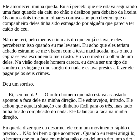
Ele amorteceu minha queda. Eu só percebi que ele estava segurando
uma faca quando ela caiu no chão e deslizou para debaixo da lixeira.
Os outros dois trocaram olhares confusos ao perceberem que o
companheiro deles tinha sido esmagado por alguém que parecia ter
caído do céu.
Não me feri, pelo menos não mais do que eu já estava, e eles
perceberam isso quando eu me levantei. Eu acho que eles teriam
achado estranho se me vissem com a testa machucada, mas o meu
capuz estava escondendo meu rosto. Eu vi o medo no olhar de um
deles. Na visão daquele homem careca, eu devia ser um tipo de
sombra da vingança que surgiu do nada e estava prestes a fazer ele
pagar pelos seus crimes.
Deu um sorriso.
— Ei, seu merda! — O outro homem que não estava assustado
apontou a faca dele na minha direção. Ele esbravejou, irritado. Ele
achou que aquela situação era dinheiro fácil para os três, mas tudo
tinha ficado complicado do nada. Ele balançou a faca na minha
direção.
Eu queria dizer que eu desarmei ele com um movimento rápido e
preciso… Não foi bem o que aconteceu. Quando eu tentei atingi-lo,
o homem cravou a faca em minha mão e eu dei um grito, um grito