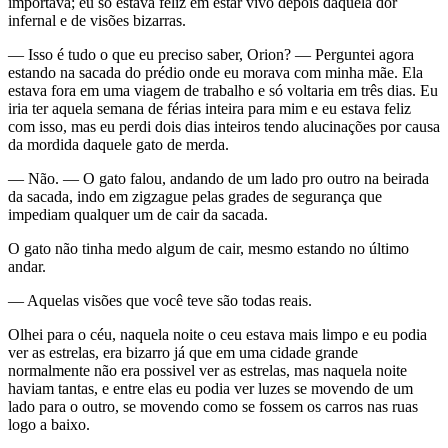
importava; eu só estava feliz em estar vivo depois daquela dor
infernal e de visões bizarras.
— Isso é tudo o que eu preciso saber, Orion? — Perguntei agora
estando na sacada do prédio onde eu morava com minha mãe. Ela
estava fora em uma viagem de trabalho e só voltaria em três dias. Eu
iria ter aquela semana de férias inteira para mim e eu estava feliz
com isso, mas eu perdi dois dias inteiros tendo alucinações por causa
da mordida daquele gato de merda.
— Não. — O gato falou, andando de um lado pro outro na beirada
da sacada, indo em zigzague pelas grades de segurança que
impediam qualquer um de cair da sacada.
O gato não tinha medo algum de cair, mesmo estando no último
andar.
— Aquelas visões que você teve são todas reais.
Olhei para o céu, naquela noite o ceu estava mais limpo e eu podia
ver as estrelas, era bizarro já que em uma cidade grande
normalmente não era possivel ver as estrelas, mas naquela noite
haviam tantas, e entre elas eu podia ver luzes se movendo de um
lado para o outro, se movendo como se fossem os carros nas ruas
logo a baixo.