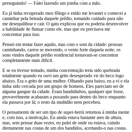
perseguindo! — Falei fazendo um joinha com a mão.
Eu já tinha recuperado meu fôlego e então me levantei e comecei a
caminhar pela beirada daquele prédio, tomando cuidado para não
me desequilibrar e cair. O gato explicou que eu poderia desenvolver
a habilidade de flutuar como ele, mas que eu precisava me
concentrar para isso.
Pensei em tentar fazer aquilo, mas com o som da cidade: pessoas
caminhando, carros se movendo, o vento forte daquela noite, os
sons vindos daquele prédio residencial tornavam-se concentrar
completamente mais dificil.
E se eu tivesse tentado, minha concentração teria sido quebrada
totalmente quando eu ouvi um grito desesperado vir do beco logo
abaixo. Era o grito de uma mulher. Olhando para baixo, eu a vi e ela
tinha sido cercada por um grupo de homens. Eles pareciam ser de
alguma gangue da cidade. Eram bandidinhos, qualquer que fosse,
provavelmente acabaram a puxando para dentro do beco enquanto
ela passava por lá; o resto da multidão nem percebeu.
O pensamento de ser um tipo de super-herói retornou à minha mente
e, com isso, a motivação. Eu ainda estava bastante ares de altura,
mas, sem pensar duas vezes, eu pulei de onde eu estava, caindo
diretamente nas costas de um dos bandidos, acertando-o nas costas.