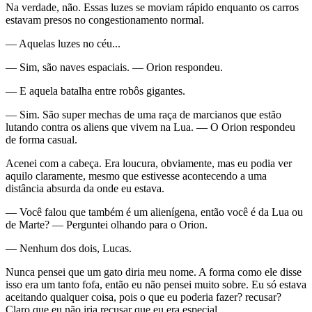
Na verdade, não. Essas luzes se moviam rápido enquanto os carros
estavam presos no congestionamento normal.
— Aquelas luzes no céu...
— Sim, são naves espaciais. — Orion respondeu.
— E aquela batalha entre robôs gigantes.
— Sim. São super mechas de uma raça de marcianos que estão
lutando contra os aliens que vivem na Lua. — O Orion respondeu
de forma casual.
Acenei com a cabeça. Era loucura, obviamente, mas eu podia ver
aquilo claramente, mesmo que estivesse acontecendo a uma
distância absurda da onde eu estava.
— Você falou que também é um alienígena, então você é da Lua ou
de Marte? — Perguntei olhando para o Orion.
— Nenhum dos dois, Lucas.
Nunca pensei que um gato diria meu nome. A forma como ele disse
isso era um tanto fofa, então eu não pensei muito sobre. Eu só estava
aceitando qualquer coisa, pois o que eu poderia fazer? recusar?
Claro que eu não iria recusar que eu era especial.