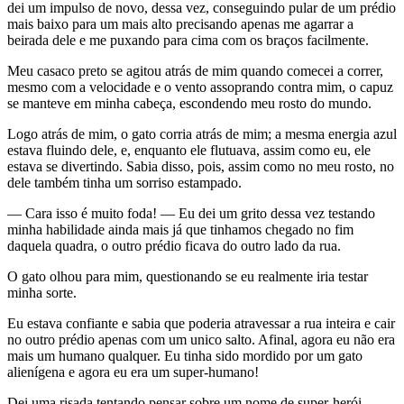
dei um impulso de novo, dessa vez, conseguindo pular de um prédio
mais baixo para um mais alto precisando apenas me agarrar a
beirada dele e me puxando para cima com os braços facilmente.
Meu casaco preto se agitou atrás de mim quando comecei a correr,
mesmo com a velocidade e o vento assoprando contra mim, o capuz
se manteve em minha cabeça, escondendo meu rosto do mundo.
Logo atrás de mim, o gato corria atrás de mim; a mesma energia azul
estava fluindo dele, e, enquanto ele flutuava, assim como eu, ele
estava se divertindo. Sabia disso, pois, assim como no meu rosto, no
dele também tinha um sorriso estampado.
— Cara isso é muito foda! — Eu dei um grito dessa vez testando
minha habilidade ainda mais já que tinhamos chegado no fim
daquela quadra, o outro prédio ficava do outro lado da rua.
O gato olhou para mim, questionando se eu realmente iria testar
minha sorte.
Eu estava confiante e sabia que poderia atravessar a rua inteira e cair
no outro prédio apenas com um unico salto. Afinal, agora eu não era
mais um humano qualquer. Eu tinha sido mordido por um gato
alienígena e agora eu era um super-humano!
Dei uma risada tentando pensar sobre um nome de super-herói