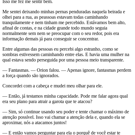
Isso me fez me sentir bem.
Me sentei deixando minhas pernas penduradas naquela beirada e
olhei para a rua, as peassoas estavam todas caminhando
tranquilamente e nem tinham me percebido. Estávamos bem alto,
afinal de contas, e na cidade grande todo mundo seguia
normalmente sem nem se preocupar com o seu redor, pois era
informação demais já para conseguir se concentrar.
Entre algumas das pessoas eu percebi algo estranho, como se
sombras estivessem caminhando entre elas. E havia uma mulher na
qual estava sendo perseguida por uma pessoa meio transparente.
— Fantasmas. — Orion falou. — Apenas ignore, fantasmas perdem
a força quando são ignorados.
Concordei com a cabeça e mudei meu olhar para ele.
— Então, já testamos minha capacidade. Pode me falar agora qual
era seu plano para atrair a garota que te atacou?
— Sim, só continue usando seu poder e tente chamar o máximo de
atenção possível. Isso vai chamar a atenção dela e, quando ela se
aproximar, nós a atacamos juntos!
— E então vamos perguntar para ela o porquê de você estar te