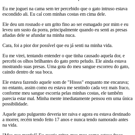
Eu me joguei na cama sem ter percebido que o gato intruso estava
escondido ali. Eu caí com minhas costas em cima dele.
Ele deu um rosnado e um grito fino ao ser esmagado por mim e eu
leveu um susto da porra, principalmente quando eu senti as presas
afiadas dele se afundar na minha nuca.
Cara, foi a pior dor possível que eu já senti na minha vida.
Eu me virei, tentando entender o que tinha causado aquela dor, e
percebi os olhos brilhantes do gato preto peludo. Ele ainda estava
mostrando suas presas. Uma gota do meu sangue escorreu do gato,
caindo dentro de sua boca.
Ele estava fazendo aquele som de "Hissss" enquanto me encarava;
no entanto, assim como eu estava me sentindo cada vez mais fraco,
conforme meu sangue escorria pelas minhas costas, ele também
parecia estar mal. Minha mente imediatamente pensou em uma única
possibilidade.
Aquele gato pulguento deveria ter raiva e agora eu estava destinado
a morrer, recém tendo feito 17 anos e nunca tendo namorado antes
na vida.