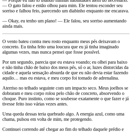
— Porque eu não tô usando minhas habilidades além do necessário.
— O gato falou e então olhou para mim. Ele tentou esconder seu
sorriso e falhou feio, parecendo um diabinho enquanto me encarava.
— Okay, eu tenho um plano! — Ele falou, seu sorriso aumentando
ainda mais.
O vento bateu contra meu rosto enquanto meus pés deixavam o
concreto. Eu tinha feito uma loucura que eu já tinha imaginado
algumas vezes, mas nunca pensei que fosse possível.
Por um segundo, parecia que eu estava voando; eu olhei para baixo
e não tinha chão de baixo dos meus pés, só o ar, luzes distorcidas da
cidade e aquela sensação absurda de que eu não devia estar fazendo
aquilo… mas eu estava, e meu corpo foi tomado de adrenalina.
Aterriso no telhado seguinte com um impacto seco. Meus joelhos se
dobraram e meu corpo rolou pelo chão de concreto, absorvendo o
choque. Puro instinto, como se soubesse exatamente o que fazer e já
tivesse feito isso várias vezes antes.
Uma queda dessas teria quebrado algo. A energia azul, como uma
chama, pulsou em volta de mim, me protegendo.
Continuei correndo até chegar ao fim do telhado daquele prédio e