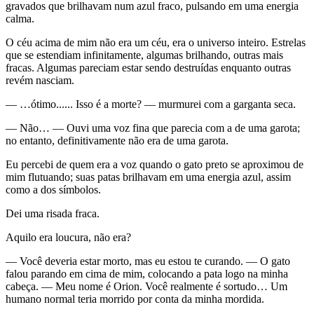
gravados que brilhavam num azul fraco, pulsando em uma energia
calma.
O céu acima de mim não era um céu, era o universo inteiro. Estrelas
que se estendiam infinitamente, algumas brilhando, outras mais
fracas. Algumas pareciam estar sendo destruídas enquanto outras
revém nasciam.
— …ótimo...... Isso é a morte? — murmurei com a garganta seca.
— Não… — Ouvi uma voz fina que parecia com a de uma garota;
no entanto, definitivamente não era de uma garota.
Eu percebi de quem era a voz quando o gato preto se aproximou de
mim flutuando; suas patas brilhavam em uma energia azul, assim
como a dos símbolos.
Dei uma risada fraca.
Aquilo era loucura, não era?
— Você deveria estar morto, mas eu estou te curando. — O gato
falou parando em cima de mim, colocando a pata logo na minha
cabeça. — Meu nome é Orion. Você realmente é sortudo… Um
humano normal teria morrido por conta da minha mordida.