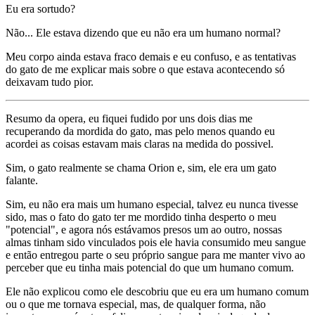
Eu era sortudo?
Não... Ele estava dizendo que eu não era um humano normal?
Meu corpo ainda estava fraco demais e eu confuso, e as tentativas
do gato de me explicar mais sobre o que estava acontecendo só
deixavam tudo pior.
Resumo da opera, eu fiquei fudido por uns dois dias me
recuperando da mordida do gato, mas pelo menos quando eu
acordei as coisas estavam mais claras na medida do possivel.
Sim, o gato realmente se chama Orion e, sim, ele era um gato
falante.
Sim, eu não era mais um humano especial, talvez eu nunca tivesse
sido, mas o fato do gato ter me mordido tinha desperto o meu
"potencial", e agora nós estávamos presos um ao outro, nossas
almas tinham sido vinculados pois ele havia consumido meu sangue
e então entregou parte o seu próprio sangue para me manter vivo ao
perceber que eu tinha mais potencial do que um humano comum.
Ele não explicou como ele descobriu que eu era um humano comum
ou o que me tornava especial, mas, de qualquer forma, não