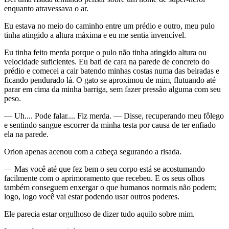
enquanto atravessava o ar.
Eu estava no meio do caminho entre um prédio e outro, meu pulo
tinha atingido a altura máxima e eu me sentia invencível.
Eu tinha feito merda porque o pulo não tinha atingido altura ou
velocidade suficientes. Eu bati de cara na parede de concreto do
prédio e comecei a cair batendo minhas costas numa das beiradas e
ficando pendurado lá. O gato se aproximou de mim, flutuando até
parar em cima da minha barriga, sem fazer pressão alguma com seu
peso.
— Uh.... Pode falar.... Fiz merda. — Disse, recuperando meu fôlego
e sentindo sangue escorrer da minha testa por causa de ter enfiado
ela na parede.
Orion apenas acenou com a cabeça segurando a risada.
— Mas você até que fez bem o seu corpo está se acostumando
facilmente com o aprimoramento que recebeu. E os seus olhos
também conseguem enxergar o que humanos normais não podem;
logo, logo você vai estar podendo usar outros poderes.
Ele parecia estar orgulhoso de dizer tudo aquilo sobre mim.