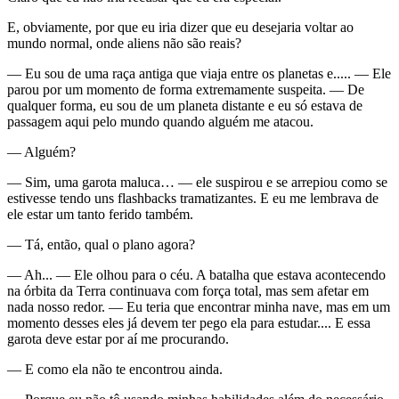
E, obviamente, por que eu iria dizer que eu desejaria voltar ao
mundo normal, onde aliens não são reais?
— Eu sou de uma raça antiga que viaja entre os planetas e..... — Ele
parou por um momento de forma extremamente suspeita. — De
qualquer forma, eu sou de um planeta distante e eu só estava de
passagem aqui pelo mundo quando alguém me atacou.
— Alguém?
— Sim, uma garota maluca… — ele suspirou e se arrepiou como se
estivesse tendo uns flashbacks tramatizantes. E eu me lembrava de
ele estar um tanto ferido também.
— Tá, então, qual o plano agora?
— Ah... — Ele olhou para o céu. A batalha que estava acontecendo
na órbita da Terra continuava com força total, mas sem afetar em
nada nosso redor. — Eu teria que encontrar minha nave, mas em um
momento desses eles já devem ter pego ela para estudar.... E essa
garota deve estar por aí me procurando.
— E como ela não te encontrou ainda.