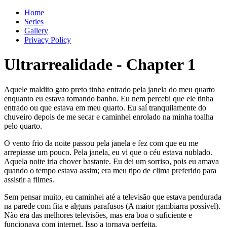
Home
Series
Gallery
Privacy Policy
Ultrarrealidade
-
Chapter
1
Aquele maldito gato preto tinha entrado pela janela do meu quarto
enquanto eu estava tomando banho. Eu nem percebi que ele tinha
entrado ou que estava em meu quarto. Eu saí tranquilamente do
chuveiro depois de me secar e caminhei enrolado na minha toalha
pelo quarto.
O vento frio da noite passou pela janela e fez com que eu me
arrepiasse um pouco. Pela janela, eu vi que o céu estava nublado.
Aquela noite iria chover bastante. Eu dei um sorriso, pois eu amava
quando o tempo estava assim; era meu tipo de clima preferido para
assistir a filmes.
Sem pensar muito, eu caminhei até a televisão que estava pendurada
na parede com fita e alguns parafusos (A maior gambiarra possível).
Não era das melhores televisões, mas era boa o suficiente e
funcionava com internet. Isso a tornava perfeita.