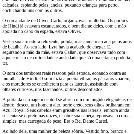
calçadas, espiando pelas janelas, puxando crianças para perto,
cochichando uns com os outros.
O comandante de Oliver, Carlo, organizava a multidão. Os portões
de Hindi já estavam escancarados, e bem diante deles, com a mão
apoiada no cabo da espada, estava Oliver.
Vestia sua armadura reluzente, polida, mas ainda marcada pelos anos
de batalha. Ao seu lado, Lyra havia acabado de chegar. E,
segurando a mão da mãe, estava Callan, que observava tudo com
aquele misto de curiosidade e ansiedade que só uma criança poderia
ter.
O som dos tambores reais ressoou pela estrada, ecoando contra as
muralhas de Hindi. O som fazia a poeira vibrar, os pássaros voarem,
e os moradores se encolherem para as laterais, assistindo com
olhares curiosos, uns fascinados, outros desconfiados.
A porta da carruagem central se abriu com um rangido elegante e, de
dentro, desceu um homem alto, porte ereto, seus olhos brilharam em
Azul-Royal. Seus cabelos eram grisalhos nas laterais, embora ainda
sustentasse o preto nas raízes, e sobre sua cabeça repousava a coroa,
simples, mas carregada de peso. Era o Rei Dante Castel.
Ao lado dele, uma mulher de beleza sóbria. Vestido fino, branco e