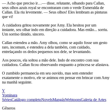
— Acho que preciso ir…— disse, relutante, olhando para Callan,
seus olhos azuis royal se encontraram com o verde Esmeralda de
Callan. Ela riu levemente. — Seus olhos! Eles lembram as pinturas
que vi!
A cuidadora gritou novamente por Amy. Ela hesitou por um
instante, seu olhar indo em direção a cuidadora. Mas então... sorriu.
Um sorriso tímido, sincero.
Callan estendeu a mão. Amy olhou, como se aquilo fosse um gesto
raro, incomum, e estendeu a dela também, com cuidado,
entrelaçando os dedos pequenos nos dele, se levantando.
Aos poucos, ela soltou a mão dele. Indo de encontro com sua
cuidadora. Callan ficou observando enquanto a princesa se afastava.
O zumbido permanecia em seu ouvido, mas sem entender
exatamente o motivo, ele se animou em pensar em brincar com Amy
na manhã seguinte.
Y
Yominara
Séries
Catálogo completo
Novels
Mangás
Webtoons
Galeria de Artes
Gêneros