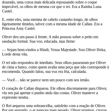
dourado, uma coroa mais delicada repousando sobre o coque
impecável, os olhos de mesma cor que o rei. Era a Rainha Luna
Castel.
E, entre eles, uma menina de cabelo castanho longo, de olhos
ligeiramente tímidos, talvez com a mesma idade de Callan. Era a
Princesa Amy Castel.
Oliver deu um passo à frente. A mão pousou sobre o peito em
saudação formal. Sua voz, educada, mas firme:
— Sejam bem-vindos a Hindi, Vossa Majestade. Sou Oliver Heka,
Lorde desta vila.
O rei não respondeu de imediato. Seus olhos passearam por Oliver
de cima a baixo, como quem avalia uma peça que não corresponde à
encomenda. Quando falou, sua voz era fria, calculada.
— Você… não se parece nem um pouco com seu irmão.
O coração de Callan disparou. Ele olhou discretamente para Oliver,
viu seu pai apertar o punho atrás das costas. Oliver manteve a
expressão neutra.
O Rei arqueou uma sobrancelha, satisfeito com a reação de Oliver.
Por um segundo, o ar pareceu mais pesado. Oliver respirou, cruzou