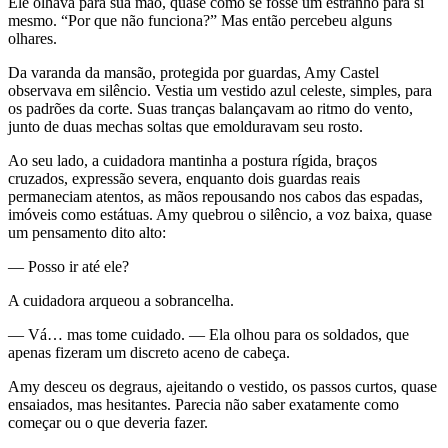
Ele olhava para sua mão, quase como se fosse um estranho para si
mesmo. “Por que não funciona?” Mas então percebeu alguns
olhares.
Da varanda da mansão, protegida por guardas, Amy Castel
observava em silêncio. Vestia um vestido azul celeste, simples, para
os padrões da corte. Suas tranças balançavam ao ritmo do vento,
junto de duas mechas soltas que emolduravam seu rosto.
Ao seu lado, a cuidadora mantinha a postura rígida, braços
cruzados, expressão severa, enquanto dois guardas reais
permaneciam atentos, as mãos repousando nos cabos das espadas,
imóveis como estátuas. Amy quebrou o silêncio, a voz baixa, quase
um pensamento dito alto:
— Posso ir até ele?
A cuidadora arqueou a sobrancelha.
— Vá… mas tome cuidado. — Ela olhou para os soldados, que
apenas fizeram um discreto aceno de cabeça.
Amy desceu os degraus, ajeitando o vestido, os passos curtos, quase
ensaiados, mas hesitantes. Parecia não saber exatamente como
começar ou o que deveria fazer.