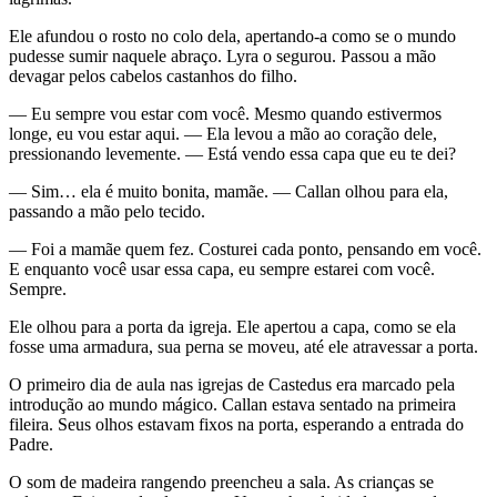
Ele afundou o rosto no colo dela, apertando-a como se o mundo
pudesse sumir naquele abraço. Lyra o segurou. Passou a mão
devagar pelos cabelos castanhos do filho.
— Eu sempre vou estar com você. Mesmo quando estivermos
longe, eu vou estar aqui. — Ela levou a mão ao coração dele,
pressionando levemente. — Está vendo essa capa que eu te dei?
— Sim… ela é muito bonita, mamãe. — Callan olhou para ela,
passando a mão pelo tecido.
— Foi a mamãe quem fez. Costurei cada ponto, pensando em você.
E enquanto você usar essa capa, eu sempre estarei com você.
Sempre.
Ele olhou para a porta da igreja. Ele apertou a capa, como se ela
fosse uma armadura, sua perna se moveu, até ele atravessar a porta.
O primeiro dia de aula nas igrejas de Castedus era marcado pela
introdução ao mundo mágico. Callan estava sentado na primeira
fileira. Seus olhos estavam fixos na porta, esperando a entrada do
Padre.
O som de madeira rangendo preencheu a sala. As crianças se