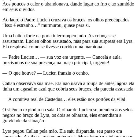
Aos poucos o calor o abandonava, dando lugar ao frio e ao zumbido
em seus ouvidos.
Ao lado, o Padre Lucien cruzava os braços, os olhos preocupados
“Isso é estranho…” murmurou, quase para si.
Uma batida forte na porta interrompeu tudo. As crianças se
assustaram. Lucien olhou assustado, mas para sua surpresa era Lyra.
Ela respirava como se tivesse corrido uma maratona.
— Padre Lucien… — sua voz era urgente. — Cancela a aula,
precisamos de sua presença na praça principal, urgente!
— O que houve? — Lucien franziu o cenho.
Callan observava sua mãe. Ela não usava a roupa de antes; agora ela
tinha um agasalho azul que cobria seus braços, ela parecia assustada.
— A comitiva real de Castedus… eles estão nos portões da vila!
O silêncio explodiu na sala. O olhar de Lucien se prendeu aos selos
negros no braço de Lyra, os dois se olharam, eles entendiam a
gravidade da situação.
Lyra pegou Callan pela mão. Ela saiu disparada, seu passo era
apressado. A vila estava em polvorosa. Moradores se alinhavam nas