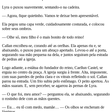
Lyra o puxou suavemente, sentando-o na cadeira.
— Agora, fique quietinho. Vamos te deixar bem apresentável.
Ela pegou uma capa verde, cuidadosamente costurada, e colocou
sobre seus ombros.
— Olhe só, meu filho é o mais bonito de todo reino!
Callan encolheu-se, corando até as orelhas. Ela apenas riu e, se
abaixando, o puxou para um abraço apertado. Levou-o até a porta,
segurando sua mão pequena na dela, e juntos seguiram pela estrada
de pedras até a igreja.
Logo adiante, a estátua do fundador do reino, Caellun Castel, se
erguia no centro da praça. A igreja surgiu à frente. Alta, imponente,
com suas paredes de pedra clara e os vitrais refletindo o sol. Callan
parou na entrada. Um frio subiu pelo estômago. O peito apertou. As
mãos suaram. E, sem perceber, se agarrou às pernas de Lyra.
— O que foi, meu amor? — perguntou ela, se abaixando, segurando
o rostinho dele com as mãos quentes.
— Eu… eu tô com medo, mamãe… — Os olhos se encheram de
lágrimas.