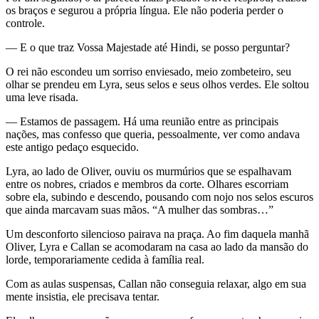
os braços e segurou a própria língua. Ele não poderia perder o
controle.
— E o que traz Vossa Majestade até Hindi, se posso perguntar?
O rei não escondeu um sorriso enviesado, meio zombeteiro, seu
olhar se prendeu em Lyra, seus selos e seus olhos verdes. Ele soltou
uma leve risada.
— Estamos de passagem. Há uma reunião entre as principais
nações, mas confesso que queria, pessoalmente, ver como andava
este antigo pedaço esquecido.
Lyra, ao lado de Oliver, ouviu os murmúrios que se espalhavam
entre os nobres, criados e membros da corte. Olhares escorriam
sobre ela, subindo e descendo, pousando com nojo nos selos escuros
que ainda marcavam suas mãos. “A mulher das sombras…”
Um desconforto silencioso pairava na praça. Ao fim daquela manhã
Oliver, Lyra e Callan se acomodaram na casa ao lado da mansão do
lorde, temporariamente cedida à família real.
Com as aulas suspensas, Callan não conseguia relaxar, algo em sua
mente insistia, ele precisava tentar.