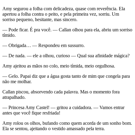
Amy segurou a folha com delicadeza, quase com reverência. Ela
apertou a folha contra o peito, e pela primeira vez, sorriu. Um
sorriso pequeno, hesitante, mas sincero.
— Pode ficar. É pra você. — Callan olhou para ela, abriu um sorriso
tímido.
— Obrigada… — Respondeu em sussurro.
— De nada. — ele a olhou, curioso — Qual sua afinidade mágica?
Amy ajeitou as mãos no colo, meio tímida, meio orgulhosa.
— Gelo. Papai diz que a água gosta tanto de mim que congela para
não me molhar.
Callan piscou, absorvendo cada palavra. Mas o momento fora
atrapalhado.
— Princesa Amy Castel! — gritou a cuidadora. — Vamos entrar
antes que você fique resfriada!
Amy rolou os olhos, bufando como quem acorda de um sonho bom.
Ela se sentou, ajeitando o vestido amassado pela terra.