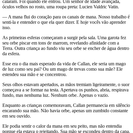
calaram. Foi quando ele entrou. Um senhor de idade avançada,
óculos velhos no rosto, uma roupa preta: Lucien Valdric Vatin.
— A mana flui do coração para os canais de mana. Nosso trabalho é
senti-la e entender o que ela quer dizer. E hoje vocês vão aprender
isso.
As primeiras esferas começaram a surgir pela sala. Uma garota fez
seu orbe piscar em tons de marrom, revelando afinidade com a
Terra. Outra criança ao fundo viu seu orbe se encher de água dentro
da esfera.
Esse era o dia mais esperado da vida de Callan, ele seria um mago
de luz como seu pai? Ou um mago de trevas como sua mãe? Ele
estendeu sua mão e se concentrou.
Seus olhos estavam apertados, as mãos tremiam ligeiramente, o suor
começava a se formar na testa. Apertava os punhos, abria, respirava
fundo, mas nenhuma luz. Nenhum orbe. Apenas o vazio.
Enquanto as crianças comemoravam, Callan permanecia em silêncio
encarando sua mão. Não havia orbe, apenas um zumbido constante
em seu ouvido.
Ele podia sentir o calor da mana em seu peito, mas não entendia
porque ela estava o rejeitando. Sua mão se escondeu dentro da capa.