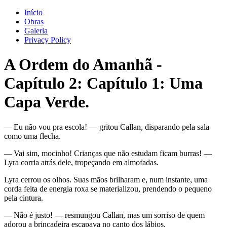
Início
Obras
Galeria
Privacy Policy
A Ordem do Amanhã
-
Capítulo
2
: Capítulo 1: Uma
Capa Verde.
— Eu não vou pra escola! — gritou Callan, disparando pela sala
como uma flecha.
— Vai sim, mocinho! Crianças que não estudam ficam burras! —
Lyra corria atrás dele, tropeçando em almofadas.
Lyra cerrou os olhos. Suas mãos brilharam e, num instante, uma
corda feita de energia roxa se materializou, prendendo o pequeno
pela cintura.
— Não é justo! — resmungou Callan, mas um sorriso de quem
adorou a brincadeira escapava no canto dos lábios.