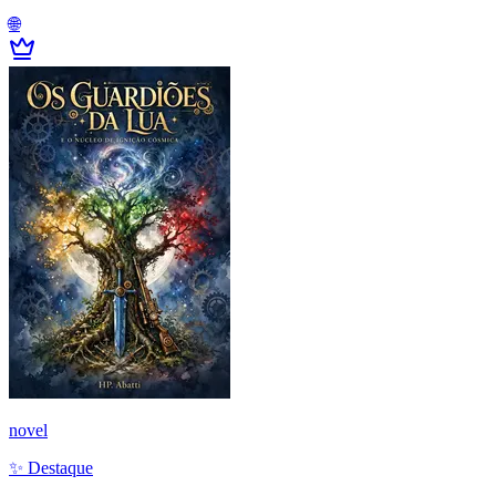
🌐
novel
✨ Destaque