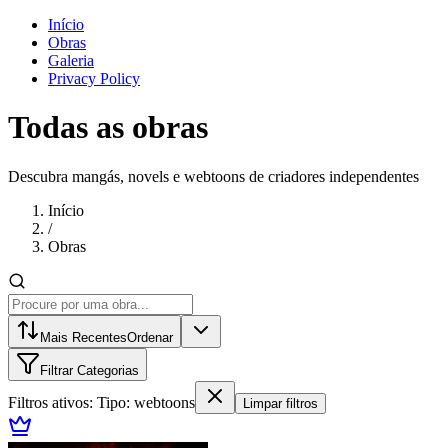
Início
Obras
Galeria
Privacy Policy
Todas as obras
Descubra mangás, novels e webtoons de criadores independentes
Início
/
Obras
Mais Recentes
Ordenar
Filtrar Categorias
Filtros ativos:
Tipo
:
webtoons
Limpar filtros