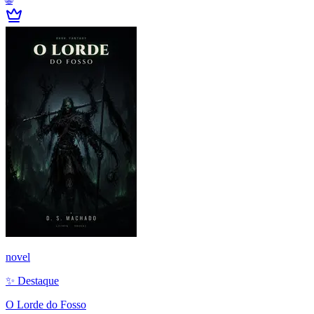
novel
✨ Destaque
O Lorde do Fosso