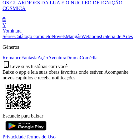
OS GUARDIOES DA LUA E O NUCLEO DE IGNIÇÃO
COSMICA
🌐
Y
Yominara
Séries
Catálogo completo
Novels
Mangás
Webtoons
Galeria de Artes
Gêneros
Romance
Fantasia
Ação
Aventura
Drama
Comédia
Leve suas histórias com você
Baixe o app e leia suas obras favoritas onde estiver. Acompanhe
novos capítulos e receba notificações.
Escaneie para baixar
Privacidade
Termos de Uso