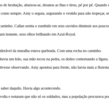
s de hesitação, abaixou-se, desatou as fitas e tirou, pé por pé. Quand
o como sempre. Amy o seguia, segurando o vestido para não tropeçar, s
 caminho. Callan sentia o zumbido em seus ouvidos diminuir aos pouco
m instante, seus olhos brilhando em Azul-Royal.
siderável da muralha estava quebrada. Com uma rocha no caminho.
avia um leão, sua mão tocou na pedra, os dedos contornando a figura.
tivesse observando. Amy apontou para frente, não havia mais a floresta
m saber daquilo. Havia algo acontecendo.
lta e notaram que não só os soldados, mas a população procurava por