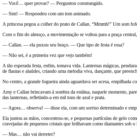
— Você… quer provar? — Perguntou constrangido.
— Sim! — Respondeu com um tom animado.
A princesa pegou a colher do prato de Callan. “Mmmh!” Um som fof
Com o fim do almoço, a movimentação se voltou para a praça central,
— Callan. — ela puxou seu braço. — Que tipo de festa é essa?
— Não sei, é a primeira vez que vejo também!
A tão esperada festa, enfim, tomava vida. Lanternas mágicas, pendu
de flautas e alaúdes, criando uma melodia viva, dançante, que preench
No centro, a grande fogueira ainda aguardava ser acesa, empilhada co
Amy e Callan brincavam à sombra da estátua, naquele momento, pareci
das lanternas, refletindo-a em mil tons de azul e prata.
— Agora… observa! — disse ela, com um sorriso determinado e empo
Ela juntou as mãos, concentrou-se, e pequenas partículas de gelo co
cravejadas de pequenos cristais que brilhavam como diamantes sob o l
— Mas… não vai derreter?