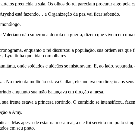
artelos preenchia a sala. Os olhos do rei pareciam procurar algo pela c
e Aryehd está fazendo… a Organização da paz vai ficar sabendo.
u monólogo.
vo Valeriano não superou a derrota na guerra, dizem que vivem em uma
cronograma, enquanto o rei discursou a população, sua ordem era que f
, Lyra tinha que lidar com olhares.
ria, onde soldados e aldeãos se misturavam. E, ao lado, separada, a me
a. No meio da multidão estava Callan, ele andava em direção aos seus
rrindo enquanto sua mão balançava em direção a mesa.
sua frente estava a princesa sorrindo. O zumbido se intensificou, faz
eção a Amy.
óticas. Mas apesar de estar na mesa real, a ele foi servido um prato si
ados em seu prato.