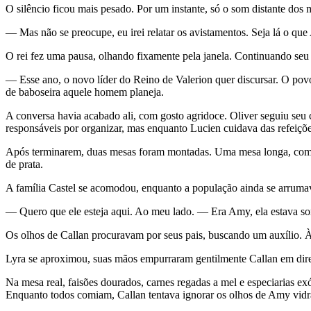
O silêncio ficou mais pesado. Por um instante, só o som distante dos m
— Mas não se preocupe, eu irei relatar os avistamentos. Seja lá o qu
O rei fez uma pausa, olhando fixamente pela janela. Continuando se
— Esse ano, o novo líder do Reino de Valerion quer discursar. O po
de baboseira aquele homem planeja.
A conversa havia acabado ali, com gosto agridoce. Oliver seguiu seu 
responsáveis por organizar, mas enquanto Lucien cuidava das refeições
Após terminarem, duas mesas foram montadas. Uma mesa longa, comunitá
de prata.
A família Castel se acomodou, enquanto a população ainda se arrumav
— Quero que ele esteja aqui. Ao meu lado. — Era Amy, ela estava so
Os olhos de Callan procuravam por seus pais, buscando um auxílio. À 
Lyra se aproximou, suas mãos empurraram gentilmente Callan em dir
Na mesa real, faisões dourados, carnes regadas a mel e especiarias ex
Enquanto todos comiam, Callan tentava ignorar os olhos de Amy vidr