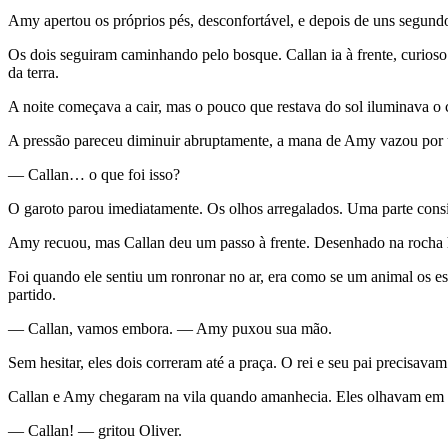
Amy apertou os próprios pés, desconfortável, e depois de uns segundo
Os dois seguiram caminhando pelo bosque. Callan ia à frente, curios
da terra.
A noite começava a cair, mas o pouco que restava do sol iluminava o
A pressão pareceu diminuir abruptamente, a mana de Amy vazou por u
— Callan… o que foi isso?
O garoto parou imediatamente. Os olhos arregalados. Uma parte con
Amy recuou, mas Callan deu um passo à frente. Desenhado na rocha h
Foi quando ele sentiu um ronronar no ar, era como se um animal os es
partido.
— Callan, vamos embora. — Amy puxou sua mão.
Sem hesitar, eles dois correram até a praça. O rei e seu pai precisava
Callan e Amy chegaram na vila quando amanhecia. Eles olhavam em vo
— Callan! — gritou Oliver.