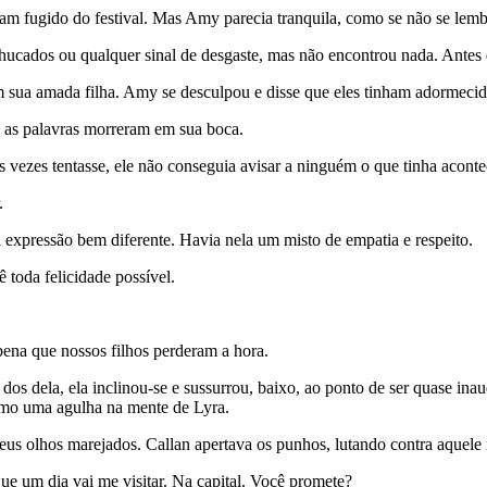
m fugido do festival. Mas Amy parecia tranquila, como se não se lemb
hucados ou qualquer sinal de desgaste, mas não encontrou nada. Antes qu
 sua amada filha. Amy se desculpou e disse que eles tinham adormecido
, as palavras morreram em sua boca.
ezes tentasse, ele não conseguia avisar a ninguém o que tinha aconte
.
 expressão bem diferente. Havia nela um misto de empatia e respeito.
toda felicidade possível.
ena que nossos filhos perderam a hora.
s dela, ela inclinou-se e sussurrou, baixo, ao ponto de ser quase ina
como uma agulha na mente de Lyra.
s olhos marejados. Callan apertava os punhos, lutando contra aquele 
um dia vai me visitar. Na capital. Você promete?