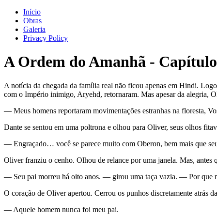
Início
Obras
Galeria
Privacy Policy
A Ordem do Amanhã
-
Capítulo
A notícia da chegada da família real não ficou apenas em Hindi. Logo
com o Império inimigo, Aryehd, retornaram. Mas apesar da alegria, Ol
— Meus homens reportaram movimentações estranhas na floresta, Vo
Dante se sentou em uma poltrona e olhou para Oliver, seus olhos fi
— Engraçado… você se parece muito com Oberon, bem mais que seu
Oliver franziu o cenho. Olhou de relance por uma janela. Mas, antes qu
— Seu pai morreu há oito anos. — girou uma taça vazia. — Por que n
O coração de Oliver apertou. Cerrou os punhos discretamente atrás da
— Aquele homem nunca foi meu pai.