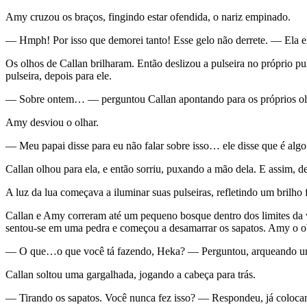
Amy cruzou os braços, fingindo estar ofendida, o nariz empinado.
— Hmph! Por isso que demorei tanto! Esse gelo não derrete. — Ela ent
Os olhos de Callan brilharam. Então deslizou a pulseira no próprio p
pulseira, depois para ele.
— Sobre ontem… — perguntou Callan apontando para os próprios 
Amy desviou o olhar.
— Meu papai disse para eu não falar sobre isso… ele disse que é al
Callan olhou para ela, e então sorriu, puxando a mão dela. E assim, 
A luz da lua começava a iluminar suas pulseiras, refletindo um brilho 
Callan e Amy correram até um pequeno bosque dentro dos limites da vi
sentou-se em uma pedra e começou a desamarrar os sapatos. Amy o ob
— O que…o que você tá fazendo, Heka? — Perguntou, arqueando um
Callan soltou uma gargalhada, jogando a cabeça para trás.
— Tirando os sapatos. Você nunca fez isso? — Respondeu, já coloca