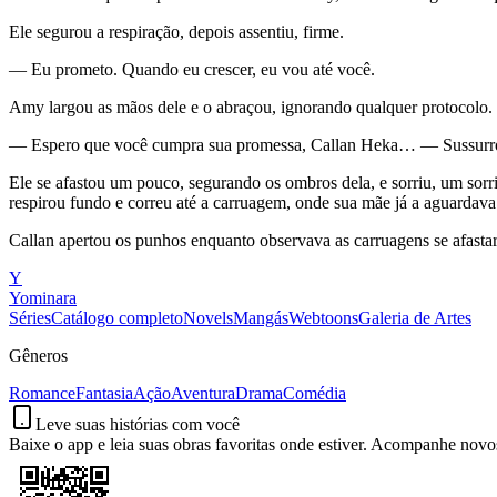
Ele segurou a respiração, depois assentiu, firme.
— Eu prometo. Quando eu crescer, eu vou até você.
Amy largou as mãos dele e o abraçou, ignorando qualquer protocolo. 
— Espero que você cumpra sua promessa, Callan Heka… — Sussurro
Ele se afastou um pouco, segurando os ombros dela, e sorriu, um sorr
respirou fundo e correu até a carruagem, onde sua mãe já a aguardava
Callan apertou os punhos enquanto observava as carruagens se afastar
Y
Yominara
Séries
Catálogo completo
Novels
Mangás
Webtoons
Galeria de Artes
Gêneros
Romance
Fantasia
Ação
Aventura
Drama
Comédia
Leve suas histórias com você
Baixe o app e leia suas obras favoritas onde estiver. Acompanhe novos