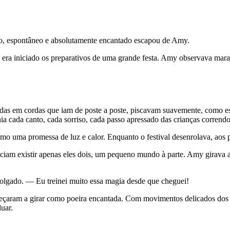
o, espontâneo e absolutamente encantado escapou de Amy.
 era iniciado os preparativos de uma grande festa. Amy observava mara
radas em cordas que iam de poste a poste, piscavam suavemente, como e
ia cada canto, cada sorriso, cada passo apressado das crianças correndo
mo uma promessa de luz e calor. Enquanto o festival desenrolava, aos 
am existir apenas eles dois, um pequeno mundo à parte. Amy girava as 
lgado. — Eu treinei muito essa magia desde que cheguei!
meçaram a girar como poeira encantada. Com movimentos delicados dos d
uar.