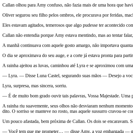
Callan olhou para Amy confuso, não fazia mais de uma hora que havia
Oliver segurou seu filho pelos ombros, ele procurava por feridas, mac
Eles estavam agitados, temerosos que algo pudesse ter acontecido com
Callan não entendia porque Amy estava mentindo, mas ao tentar falar
A manhã continuava com aquele gosto amargo, não importava quantas v
O dia se aproximava do seu auge, e a corte já estava pronta para partir
A rainha ajeitou as luvas, caminhou até Lyra e se aproximou com uma
— Lyra. — Disse Luna Castel, segurando suas mãos — Desejo a você 
Lyra, surpresa, mas sincera, sorriu.
— É de muito bom grado ouvir tais palavras, Vossa Majestade. Uma p
A rainha riu suavemente, seus olhos não desviaram nenhum momento do
dito. O sorriso se manteve no rosto, mas aquele sussurro cravou-se 
Um pouco afastada, bem próxima de Callan. Os dois se encaravam. Seu
— Você tem que me prometer… — disse Amy, a voz embargada — que 