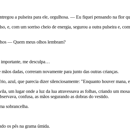
regou a pulseira para ele, orgulhosa. — Eu fiquei pensando na flor qu
ulso, e, com um sorriso cheio de energia, segurou a outra pulseira e, 
olhos — Quem meus olhos lembram?
go importante, me desculpa…
de mãos dadas, correram novamente para junto das outras crianças.
frio, azul, que parecia dizer silenciosamente: "Enquanto houver mana, e
la, um lugar onde a luz da lua atravessava as folhas, criando um mosa
servava, confusa, as mãos segurando as dobras do vestido.
a sobrancelha.
ndo os pés na grama úmida.