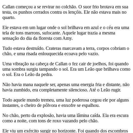
Callan começou a se revirar no colchão. O suor frio brotava em sua
testa, os punhos cerrados contra os lençóis. Ele não estava mais no
quarto.
Ele estava em um lugar onde o sol brilhava em azul e o céu era uma
tela de tons marrons, sufocante. Aquele lugar trazia a mesma
sensação do dia da floresta com Amy.
Tudo estava destruído. Crateras marcavam a terra, corpos cobriam o
chão, e uma risada enlouquecida ecoava pelo vazio.
Uma vibração na cabeça de Callan o fez cair de joelhos, foi quando
uma sombra surgiu tampando o sol. Era um Leão que brilhava como
o sol. Era o Leão da pedra.
Não havia mana naquele ser, apenas uma energia fria e distante, não
havia zumbido, era completamente silencioso. Até o Leão rugir.
Todo aquele mundo tremeu, uma luz poderosa cegou ele por alguns
instantes, o cheiro de pólvora e enxofre se espalhou.
No chão, perto da explosão, havia uma lâmina caída. Ela era escura
como a noite, com tons de roxo vazando pelo chão.
Ele viu um exército surgir no horizonte. Foi quando dos escombros