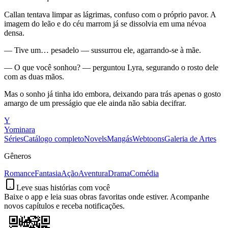
Callan tentava limpar as lágrimas, confuso com o próprio pavor. A
imagem do leão e do céu marrom já se dissolvia em uma névoa
densa.
— Tive um… pesadelo — sussurrou ele, agarrando-se à mãe.
— O que você sonhou? — perguntou Lyra, segurando o rosto dele
com as duas mãos.
Mas o sonho já tinha ido embora, deixando para trás apenas o gosto
amargo de um presságio que ele ainda não sabia decifrar.
Y
Yominara
Séries
Catálogo completo
Novels
Mangás
Webtoons
Galeria de Artes
Gêneros
Romance
Fantasia
Ação
Aventura
Drama
Comédia
Leve suas histórias com você
Baixe o app e leia suas obras favoritas onde estiver. Acompanhe
novos capítulos e receba notificações.