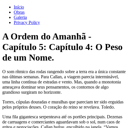
Início
Obras
Galeria
Privacy Policy
A Ordem do Amanhã
-
Capítulo
5
: Capítulo 4: O Peso
de um Nome.
O som rítmico das rodas rangendo sobre a terra era a única constante
nas últimas semanas. Para Callan, a viagem parecia interminável,
uma linha contínua de estradas e vento. Mas, quando a monotonia
ameaçava dominar seus pensamentos, os contornos de algo
grandioso surgiram no horizonte.
Torres, cúpulas douradas e muralhas que pareciam ter sido erguidas
pelos próprios deuses. O coração do reino se revelava. Toledo.
Uma fila gigantesca serpenteava até os portões principais. Dezenas
de carruagens e comerciantes aguardavam sob o sol, num caos de
gritos e negociações. Callan bufou, encolhido na janela. “Vamos