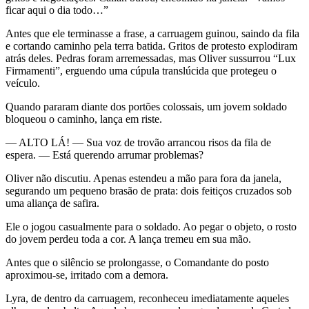
ficar aqui o dia todo…”
Antes que ele terminasse a frase, a carruagem guinou, saindo da fila
e cortando caminho pela terra batida. Gritos de protesto explodiram
atrás deles. Pedras foram arremessadas, mas Oliver sussurrou “Lux
Firmamenti”, erguendo uma cúpula translúcida que protegeu o
veículo.
Quando pararam diante dos portões colossais, um jovem soldado
bloqueou o caminho, lança em riste.
— ALTO LÁ! — Sua voz de trovão arrancou risos da fila de
espera. — Está querendo arrumar problemas?
Oliver não discutiu. Apenas estendeu a mão para fora da janela,
segurando um pequeno brasão de prata: dois feitiços cruzados sob
uma aliança de safira.
Ele o jogou casualmente para o soldado. Ao pegar o objeto, o rosto
do jovem perdeu toda a cor. A lança tremeu em sua mão.
Antes que o silêncio se prolongasse, o Comandante do posto
aproximou-se, irritado com a demora.
Lyra, de dentro da carruagem, reconheceu imediatamente aqueles