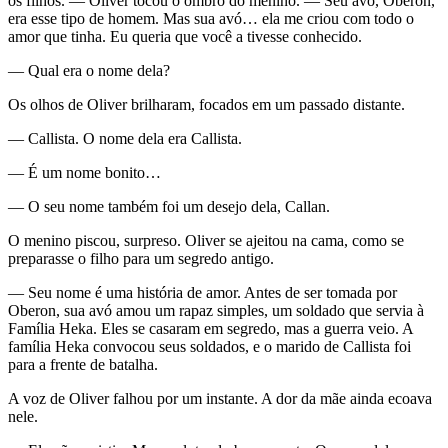
os filhos. — Oliver tocou o ombro do menino. — Seu avô, Oberon,
era esse tipo de homem. Mas sua avó… ela me criou com todo o
amor que tinha. Eu queria que você a tivesse conhecido.
— Qual era o nome dela?
Os olhos de Oliver brilharam, focados em um passado distante.
— Callista. O nome dela era Callista.
— É um nome bonito…
— O seu nome também foi um desejo dela, Callan.
O menino piscou, surpreso. Oliver se ajeitou na cama, como se
preparasse o filho para um segredo antigo.
— Seu nome é uma história de amor. Antes de ser tomada por
Oberon, sua avó amou um rapaz simples, um soldado que servia à
Família Heka. Eles se casaram em segredo, mas a guerra veio. A
família Heka convocou seus soldados, e o marido de Callista foi
para a frente de batalha.
A voz de Oliver falhou por um instante. A dor da mãe ainda ecoava
nele.