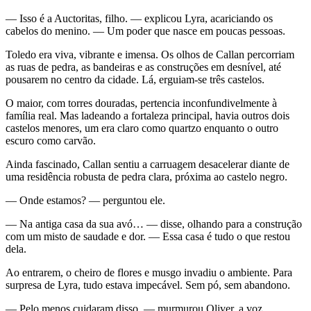
— Isso é a Auctoritas, filho. — explicou Lyra, acariciando os
cabelos do menino. — Um poder que nasce em poucas pessoas.
Toledo era viva, vibrante e imensa. Os olhos de Callan percorriam
as ruas de pedra, as bandeiras e as construções em desnível, até
pousarem no centro da cidade. Lá, erguiam-se três castelos.
O maior, com torres douradas, pertencia inconfundivelmente à
família real. Mas ladeando a fortaleza principal, havia outros dois
castelos menores, um era claro como quartzo enquanto o outro
escuro como carvão.
Ainda fascinado, Callan sentiu a carruagem desacelerar diante de
uma residência robusta de pedra clara, próxima ao castelo negro.
— Onde estamos? — perguntou ele.
— Na antiga casa da sua avó… — disse, olhando para a construção
com um misto de saudade e dor. — Essa casa é tudo o que restou
dela.
Ao entrarem, o cheiro de flores e musgo invadiu o ambiente. Para
surpresa de Lyra, tudo estava impecável. Sem pó, sem abandono.
— Pelo menos cuidaram disso. — murmurou Oliver, a voz