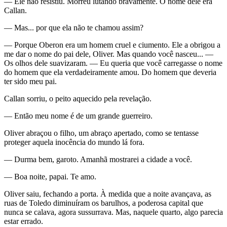
— Ele não resistiu. Morreu lutando bravamente. O nome dele era
Callan.
— Mas... por que ela não te chamou assim?
— Porque Oberon era um homem cruel e ciumento. Ele a obrigou a
me dar o nome do pai dele, Oliver. Mas quando você nasceu... —
Os olhos dele suavizaram. — Eu queria que você carregasse o nome
do homem que ela verdadeiramente amou. Do homem que deveria
ter sido meu pai.
Callan sorriu, o peito aquecido pela revelação.
— Então meu nome é de um grande guerreiro.
Oliver abraçou o filho, um abraço apertado, como se tentasse
proteger aquela inocência do mundo lá fora.
— Durma bem, garoto. Amanhã mostrarei a cidade a você.
— Boa noite, papai. Te amo.
Oliver saiu, fechando a porta. À medida que a noite avançava, as
ruas de Toledo diminuíram os barulhos, a poderosa capital que
nunca se calava, agora sussurrava. Mas, naquele quarto, algo parecia
estar errado.