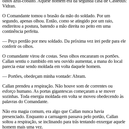
olhos azul-cobalto. Aquele homem era da segunda casa de Castedus:
Vidran.
O Comandante tomou o brasão da mão do soldado. Por um
segundo, apenas olhou. Então, como se atingido por um raio,
endireitou a postura, batendo a mão direita no peito em uma
continência perfeita.
— Peço perdão por meu soldado. Da próxima vez irei pedir para ele
conferir os olhos.
O comandante virou de costas. Seus olhos encararam os portões.
Callan sentiu o zumbido em seu ouvido aumentar, a mana do local
parecia estar sendo moldada em volta daquele homem.
— Portões, obedeçam minha vontade: Abram.
Callan prendeu a respiração. Não houve som de correntes ou
esforço humano. As portas gigantescas começaram a se mover
sozinhas. Toda energia moldada em volta se moveu obedecendo às
palavras do Comandante.
Não era magia comum, era algo que Callan nunca havia
presenciado. Enquanto a carruagem passava pelo portão, Callan
soltou a respiração, se inclinando para trás tentando enxergar aquele
homem mais uma vez.