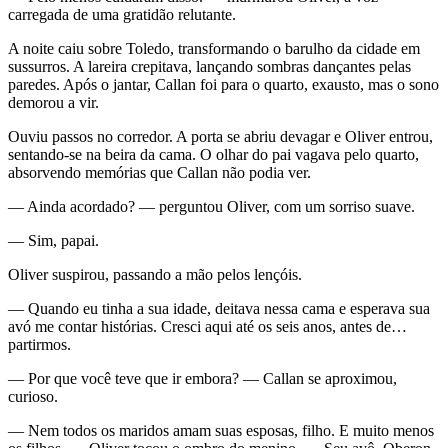
carregada de uma gratidão relutante.
A noite caiu sobre Toledo, transformando o barulho da cidade em
sussurros. A lareira crepitava, lançando sombras dançantes pelas
paredes. Após o jantar, Callan foi para o quarto, exausto, mas o sono
demorou a vir.
Ouviu passos no corredor. A porta se abriu devagar e Oliver entrou,
sentando-se na beira da cama. O olhar do pai vagava pelo quarto,
absorvendo memórias que Callan não podia ver.
— Ainda acordado? — perguntou Oliver, com um sorriso suave.
— Sim, papai.
Oliver suspirou, passando a mão pelos lençóis.
— Quando eu tinha a sua idade, deitava nessa cama e esperava sua
avó me contar histórias. Cresci aqui até os seis anos, antes de…
partirmos.
— Por que você teve que ir embora? — Callan se aproximou,
curioso.
— Nem todos os maridos amam suas esposas, filho. E muito menos