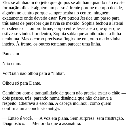
Eles se alinharam do jeito que grupos se alinham quando não existe
formação oficial: alguém um passo à frente porque o corpo decide,
alguém no centro porque sempre acaba no centro, ninguém
exatamente onde deveria estar. Ryu puxou Jessica um passo para
trás antes de perceber que havia se mexido. Sophia fechou a lateral
em silêncio — ombro firme, corpo entre Jessica e o que quer que
estivesse vindo. Por dentro, Sophia sabia que aquilo não era linha
nenhuma. Mas o corpo precisava fingir que era, ou o medo vinha
inteiro. À frente, os outros tentaram parecer uma linha.
Pareciam.
Não eram.
Vor'Gath não olhou para a “linha”.
Olhou só para Dante.
Caminhou com a tranquilidade de quem não precisa testar o chão —
dois passos, três, parando numa distância que não cheirava a
respeito. Cheirava a escolha. A cabeça inclinou, como quem
confirma uma conclusão antiga.
— Então é você. — A voz era plana. Sem surpresa, sem frustração.
Diagnóstico. — Menor do que a assinatura.