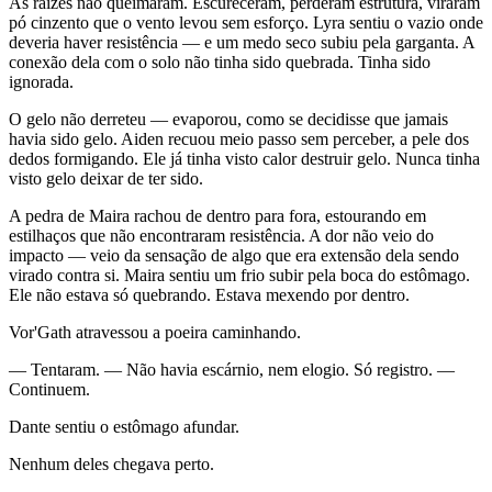
As raízes não queimaram. Escureceram, perderam estrutura, viraram
pó cinzento que o vento levou sem esforço. Lyra sentiu o vazio onde
deveria haver resistência — e um medo seco subiu pela garganta. A
conexão dela com o solo não tinha sido quebrada. Tinha sido
ignorada.
O gelo não derreteu — evaporou, como se decidisse que jamais
havia sido gelo. Aiden recuou meio passo sem perceber, a pele dos
dedos formigando. Ele já tinha visto calor destruir gelo. Nunca tinha
visto gelo deixar de ter sido.
A pedra de Maira rachou de dentro para fora, estourando em
estilhaços que não encontraram resistência. A dor não veio do
impacto — veio da sensação de algo que era extensão dela sendo
virado contra si. Maira sentiu um frio subir pela boca do estômago.
Ele não estava só quebrando. Estava mexendo por dentro.
Vor'Gath atravessou a poeira caminhando.
— Tentaram. — Não havia escárnio, nem elogio. Só registro. —
Continuem.
Dante sentiu o estômago afundar.
Nenhum deles chegava perto.