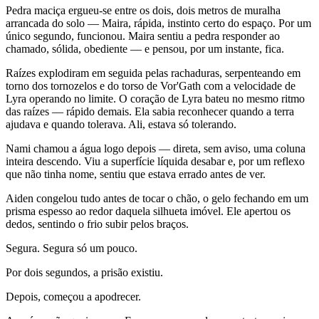
Pedra maciça ergueu-se entre os dois, dois metros de muralha
arrancada do solo — Maira, rápida, instinto certo do espaço. Por um
único segundo, funcionou. Maira sentiu a pedra responder ao
chamado, sólida, obediente — e pensou, por um instante, fica.
Raízes explodiram em seguida pelas rachaduras, serpenteando em
torno dos tornozelos e do torso de Vor'Gath com a velocidade de
Lyra operando no limite. O coração de Lyra bateu no mesmo ritmo
das raízes — rápido demais. Ela sabia reconhecer quando a terra
ajudava e quando tolerava. Ali, estava só tolerando.
Nami chamou a água logo depois — direta, sem aviso, uma coluna
inteira descendo. Viu a superfície líquida desabar e, por um reflexo
que não tinha nome, sentiu que estava errado antes de ver.
Aiden congelou tudo antes de tocar o chão, o gelo fechando em um
prisma espesso ao redor daquela silhueta imóvel. Ele apertou os
dedos, sentindo o frio subir pelos braços.
Segura. Segura só um pouco.
Por dois segundos, a prisão existiu.
Depois, começou a apodrecer.