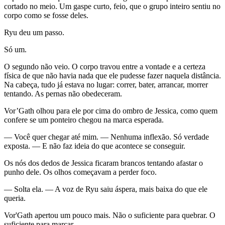
cortado no meio. Um gaspe curto, feio, que o grupo inteiro sentiu no
corpo como se fosse deles.
Ryu deu um passo.
Só um.
O segundo não veio. O corpo travou entre a vontade e a certeza
física de que não havia nada que ele pudesse fazer naquela distância.
Na cabeça, tudo já estava no lugar: correr, bater, arrancar, morrer
tentando. As pernas não obedeceram.
Vor’Gath olhou para ele por cima do ombro de Jessica, como quem
confere se um ponteiro chegou na marca esperada.
— Você quer chegar até mim. — Nenhuma inflexão. Só verdade
exposta. — E não faz ideia do que acontece se conseguir.
Os nós dos dedos de Jessica ficaram brancos tentando afastar o
punho dele. Os olhos começavam a perder foco.
— Solta ela. — A voz de Ryu saiu áspera, mais baixa do que ele
queria.
Vor'Gath apertou um pouco mais. Não o suficiente para quebrar. O
suficiente para marcar.