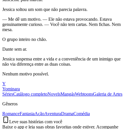
Jessica soltou um som que não parecia palavra.
— Me dê um motivo. — Ele não estava provocando. Estava
genuinamente curioso. — Você não tem cartas. Nem fichas. Nem
mesa.
O grupo inteiro no chão.
Dante sem ar.
Jessica suspensa entre a vida e a conveniência de um inimigo que
não via diferença entre as duas coisas.
Nenhum motivo possível.
Y
Yominara
Séries
Catálogo completo
Novels
Mangás
Webtoons
Galeria de Artes
Gêneros
Romance
Fantasia
Ação
Aventura
Drama
Comédia
Leve suas histórias com você
Baixe o app e leia suas obras favoritas onde estiver. Acompanhe