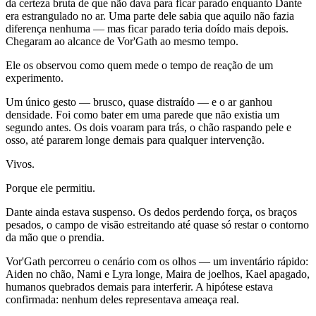
da certeza bruta de que não dava para ficar parado enquanto Dante
era estrangulado no ar. Uma parte dele sabia que aquilo não fazia
diferença nenhuma — mas ficar parado teria doído mais depois.
Chegaram ao alcance de Vor'Gath ao mesmo tempo.
Ele os observou como quem mede o tempo de reação de um
experimento.
Um único gesto — brusco, quase distraído — e o ar ganhou
densidade. Foi como bater em uma parede que não existia um
segundo antes. Os dois voaram para trás, o chão raspando pele e
osso, até pararem longe demais para qualquer intervenção.
Vivos.
Porque ele permitiu.
Dante ainda estava suspenso. Os dedos perdendo força, os braços
pesados, o campo de visão estreitando até quase só restar o contorno
da mão que o prendia.
Vor'Gath percorreu o cenário com os olhos — um inventário rápido:
Aiden no chão, Nami e Lyra longe, Maira de joelhos, Kael apagado,
humanos quebrados demais para interferir. A hipótese estava
confirmada: nenhum deles representava ameaça real.