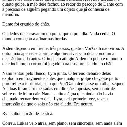
quarto golpe, a mão dele fechou ao redor do pescoço de Dante com
a precisão de alguém pegando um objeto que já conhecia de
memória.
Dante foi erguido do chão.
Os dedos dele cravaram no pulso que o prendia. Nada cedia. O
mundo começou a afinar nas bordas.
Aiden disparou em frente, três passos, quatro. Vor'Gath não virou. A
outra mão apenas se abriu, e algo invisível saiu dela como uma
decisão tomada antes. O impacto atingiu Aiden no peito e o mundo
dele inclinou; o corpo foi jogado para trás, arrastando no chão.
Nami tentou pelo flanco, Lyra junto. O terreno debaixo delas
explodiu em fragmentos antes que qualquer golpe chegasse perto —
puro reflexo territorial, sem que Vor'Gath dedicasse um olhar sequer.
As duas foram arremessadas em direções opostas, sem controle
sobre onde iriam cair. Nami sentiu a água que ainda não havia
chamado recuar dentro dela. Lyra, pela primeira vez, teve a
impressão de que o solo não era aliado. Era neutro.
Ryu soltou a mão de Jessica.
Correu. Lukas veio atrás, sem plano, sem sincronia, sem nada além