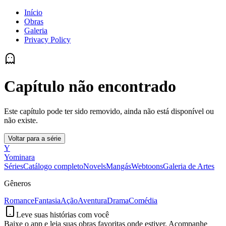
Início
Obras
Galeria
Privacy Policy
Capítulo não encontrado
Este capítulo pode ter sido removido, ainda não está disponível ou
não existe.
Voltar para a série
Y
Yominara
Séries
Catálogo completo
Novels
Mangás
Webtoons
Galeria de Artes
Gêneros
Romance
Fantasia
Ação
Aventura
Drama
Comédia
Leve suas histórias com você
Baixe o app e leia suas obras favoritas onde estiver. Acompanhe