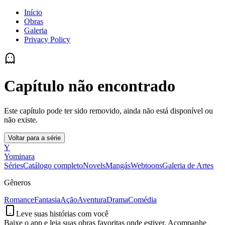
Início
Obras
Galeria
Privacy Policy
Capítulo não encontrado
Este capítulo pode ter sido removido, ainda não está disponível ou
não existe.
Voltar para a série
Y
Yominara
Séries
Catálogo completo
Novels
Mangás
Webtoons
Galeria de Artes
Gêneros
Romance
Fantasia
Ação
Aventura
Drama
Comédia
Leve suas histórias com você
Baixe o app e leia suas obras favoritas onde estiver. Acompanhe