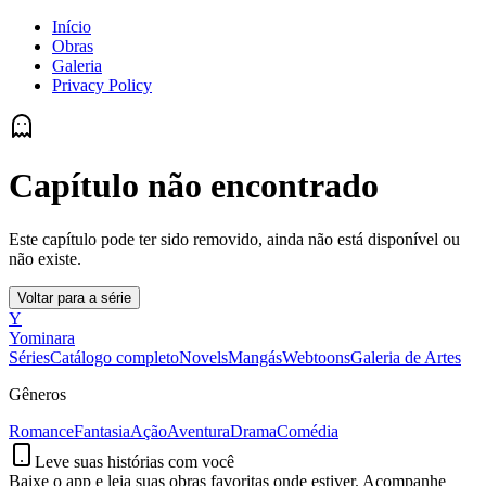
Início
Obras
Galeria
Privacy Policy
Capítulo não encontrado
Este capítulo pode ter sido removido, ainda não está disponível ou
não existe.
Voltar para a série
Y
Yominara
Séries
Catálogo completo
Novels
Mangás
Webtoons
Galeria de Artes
Gêneros
Romance
Fantasia
Ação
Aventura
Drama
Comédia
Leve suas histórias com você
Baixe o app e leia suas obras favoritas onde estiver. Acompanhe