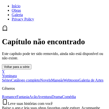
Início
Obras
Galeria
Privacy Policy
Capítulo não encontrado
Este capítulo pode ter sido removido, ainda não está disponível ou
não existe.
Voltar para a série
Y
Yominara
Séries
Catálogo completo
Novels
Mangás
Webtoons
Galeria de Artes
Gêneros
Romance
Fantasia
Ação
Aventura
Drama
Comédia
Leve suas histórias com você
Baixe o app e leia suas obras favoritas onde estiver. Acompanhe