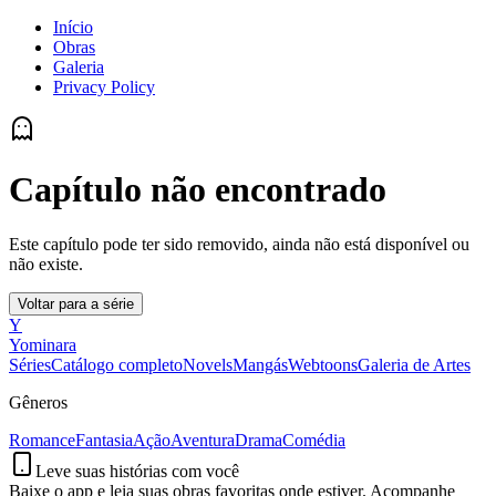
Início
Obras
Galeria
Privacy Policy
Capítulo não encontrado
Este capítulo pode ter sido removido, ainda não está disponível ou
não existe.
Voltar para a série
Y
Yominara
Séries
Catálogo completo
Novels
Mangás
Webtoons
Galeria de Artes
Gêneros
Romance
Fantasia
Ação
Aventura
Drama
Comédia
Leve suas histórias com você
Baixe o app e leia suas obras favoritas onde estiver. Acompanhe