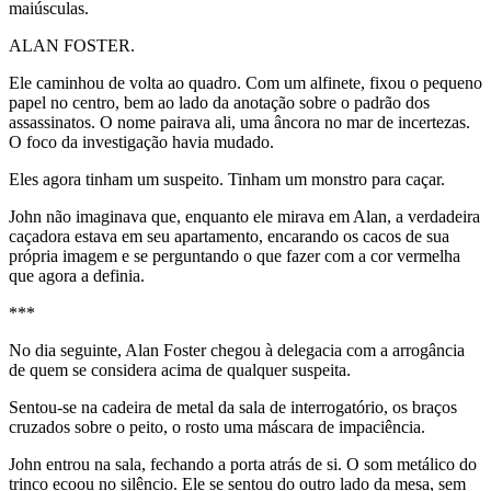
maiúsculas.
ALAN FOSTER.
Ele caminhou de volta ao quadro. Com um alfinete, fixou o pequeno
papel no centro, bem ao lado da anotação sobre o padrão dos
assassinatos. O nome pairava ali, uma âncora no mar de incertezas.
O foco da investigação havia mudado.
Eles agora tinham um suspeito. Tinham um monstro para caçar.
John não imaginava que, enquanto ele mirava em Alan, a verdadeira
caçadora estava em seu apartamento, encarando os cacos de sua
própria imagem e se perguntando o que fazer com a cor vermelha
que agora a definia.
***
No dia seguinte, Alan Foster chegou à delegacia com a arrogância
de quem se considera acima de qualquer suspeita.
Sentou-se na cadeira de metal da sala de interrogatório, os braços
cruzados sobre o peito, o rosto uma máscara de impaciência.
John entrou na sala, fechando a porta atrás de si. O som metálico do
trinco ecoou no silêncio. Ele se sentou do outro lado da mesa, sem