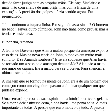
decide fazer justiça com as próprias mãos. Ele caça Sinclair e o
mata, não com a raiva de uma briga, mas com a frieza de uma
execução. A precisão dos golpes... fazia sentido agora. Era
premeditado.
John continuou a traçar a linha. E o segundo assassinato? O homem
no beco? Talvez outro cúmplice. John não tinha como provar, mas a
teoria se sustentava.
E, por fim, Amanda.
A teoria de Dave era que Alan a matou porque ela ameaçou expor o
caso deles. Mas na nova teoria de John, o motivo era muito mais
sombrio. E se Amanda soubesse? E se ela soubesse que Alan havia
se tornado um assassino e ameaçou denunciá-lo? Alan não a matou
por amor ou ciúmes. Ele a matou para se proteger. Para silenciar a
última testemunha.
A imagem que se formou na mente de John era a de um homem que
começou como um vingador e passou a eliminar qualquer um que
pudesse expô-lo.
Uma sensação percorreu sua espinha, uma intuição terrível e gelada.
Se a teoria dele estivesse certa, ainda havia uma ponta solta. A mais
importante de todas. A pessoa que era o motivo de tudo. A pessoa