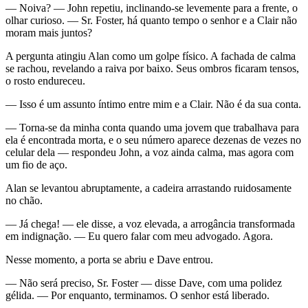
— Noiva? — John repetiu, inclinando-se levemente para a frente, o
olhar curioso. — Sr. Foster, há quanto tempo o senhor e a Clair não
moram mais juntos?
A pergunta atingiu Alan como um golpe físico. A fachada de calma
se rachou, revelando a raiva por baixo. Seus ombros ficaram tensos,
o rosto endureceu.
— Isso é um assunto íntimo entre mim e a Clair. Não é da sua conta.
— Torna-se da minha conta quando uma jovem que trabalhava para
ela é encontrada morta, e o seu número aparece dezenas de vezes no
celular dela — respondeu John, a voz ainda calma, mas agora com
um fio de aço.
Alan se levantou abruptamente, a cadeira arrastando ruidosamente
no chão.
— Já chega! — ele disse, a voz elevada, a arrogância transformada
em indignação. — Eu quero falar com meu advogado. Agora.
Nesse momento, a porta se abriu e Dave entrou.
— Não será preciso, Sr. Foster — disse Dave, com uma polidez
gélida. — Por enquanto, terminamos. O senhor está liberado.