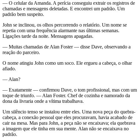
— O celular da Amanda. A perícia conseguiu extrair os registros de
chamadas e mensagens deletadas. E encontrei um padrão. Um
padrão bem suspeito.
John se inclinou, os olhos percorrendo o relatório. Um nome se
repetia com uma frequência alarmante nas últimas semanas.
Ligações tarde da noite. Mensagens apagadas.
— Muitas chamadas de Alan Foster — disse Dave, observando a
reação do parceiro.
O nome atingiu John como um soco. Ele ergueu a cabeça, o olhar
afiado.
— Alan?
— Exatamente — confirmou Dave, o tom profissional, mas com um
toque de triunfo. — Alan Foster. Chef de cozinha e namorado da
dona da livraria onde a vítima trabalhava.
Um silêncio tenso se instalou entre eles. Uma nova peça do quebra-
cabeça, a conexão pessoal que eles procuravam, havia acabado de
cair na mesa. Mas para John, a peça não se encaixava; ela quebrava
a imagem que ele tinha em sua mente. Alan não se encaixava no
padrão.