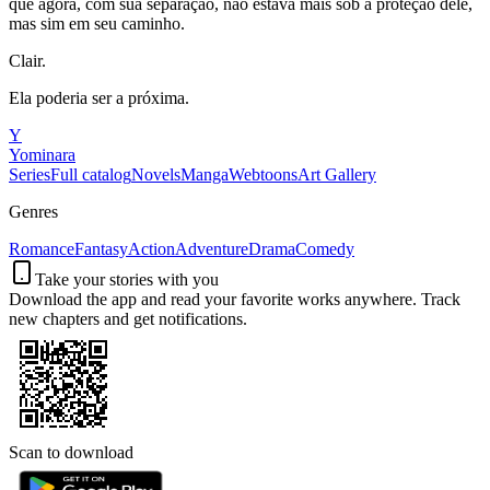
que agora, com sua separação, não estava mais sob a proteção dele,
mas sim em seu caminho.
Clair.
Ela poderia ser a próxima.
Y
Yominara
Series
Full catalog
Novels
Manga
Webtoons
Art Gallery
Genres
Romance
Fantasy
Action
Adventure
Drama
Comedy
Take your stories with you
Download the app and read your favorite works anywhere. Track
new chapters and get notifications.
Scan to download