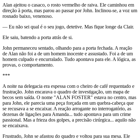
Alan ajeitou o casaco, o rosto vermelho de raiva. Ele caminhou em
direção à porta, mas parou ao passar por John. Inclinou-se, a voz um
rosnado baixo, venenoso.
— Eu não sei qual é o seu jogo, detetive. Mas fique longe da Clair.
Ele saiu, batendo a porta atrás de si.
John permaneceu sentado, olhando para a porta fechada. A reação
de Alan não foi a de um homem inocente e assustado. Foi a de um
homem culpado e encurralado. Tudo apontava para ele. A lógica, as
provas, o comportamento.
***
A noite na delegacia era espessa com o cheiro de café requentado e
frustração. John encarava o quadro de investigação, um mapa de
becos sem saída. O nome "ALAN FOSTER" estava no centro, mas
para John, ele parecia uma peça forçada em um quebra-cabeça que
se recusava a se encaixar. A reação arrogante no interrogatório, as
dezenas de ligações para Amanda... tudo apontava para um crime
passional. Mas a frieza dos golpes, a precisão cirúrgica... aquilo não
se encaixava.
Frustrado, John se afastou do quadro e voltou para sua mesa. Ele