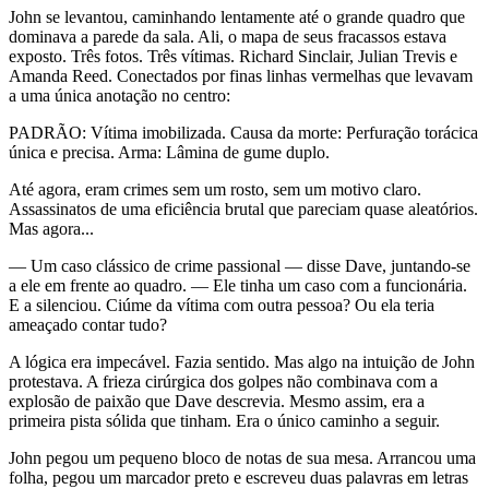
John se levantou, caminhando lentamente até o grande quadro que
dominava a parede da sala. Ali, o mapa de seus fracassos estava
exposto. Três fotos. Três vítimas. Richard Sinclair, Julian Trevis e
Amanda Reed. Conectados por finas linhas vermelhas que levavam
a uma única anotação no centro:
PADRÃO: Vítima imobilizada. Causa da morte: Perfuração torácica
única e precisa. Arma: Lâmina de gume duplo.
Até agora, eram crimes sem um rosto, sem um motivo claro.
Assassinatos de uma eficiência brutal que pareciam quase aleatórios.
Mas agora...
— Um caso clássico de crime passional — disse Dave, juntando-se
a ele em frente ao quadro. — Ele tinha um caso com a funcionária.
E a silenciou. Ciúme da vítima com outra pessoa? Ou ela teria
ameaçado contar tudo?
A lógica era impecável. Fazia sentido. Mas algo na intuição de John
protestava. A frieza cirúrgica dos golpes não combinava com a
explosão de paixão que Dave descrevia. Mesmo assim, era a
primeira pista sólida que tinham. Era o único caminho a seguir.
John pegou um pequeno bloco de notas de sua mesa. Arrancou uma
folha, pegou um marcador preto e escreveu duas palavras em letras