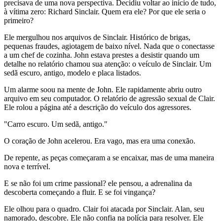
precisava de uma nova perspectiva. Decidiu voltar ao início de tudo,
à vítima zero: Richard Sinclair. Quem era ele? Por que ele seria o
primeiro?
Ele mergulhou nos arquivos de Sinclair. Histórico de brigas,
pequenas fraudes, agiotagem de baixo nível. Nada que o conectasse
a um chef de cozinha. John estava prestes a desistir quando um
detalhe no relatório chamou sua atenção: o veículo de Sinclair. Um
sedã escuro, antigo, modelo e placa listados.
Um alarme soou na mente de John. Ele rapidamente abriu outro
arquivo em seu computador. O relatório de agressão sexual de Clair.
Ele rolou a página até a descrição do veículo dos agressores.
"Carro escuro. Um sedã, antigo."
O coração de John acelerou. Era vago, mas era uma conexão.
De repente, as peças começaram a se encaixar, mas de uma maneira
nova e terrível.
E se não foi um crime passional? ele pensou, a adrenalina da
descoberta começando a fluir. E se foi vingança?
Ele olhou para o quadro. Clair foi atacada por Sinclair. Alan, seu
namorado, descobre. Ele não confia na polícia para resolver. Ele