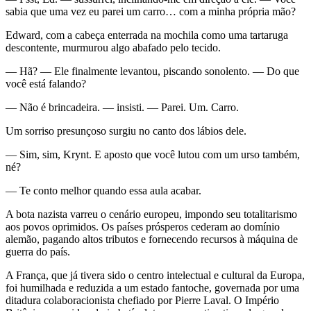
sabia que uma vez eu parei um carro… com a minha própria mão?
Edward, com a cabeça enterrada na mochila como uma tartaruga
descontente, murmurou algo abafado pelo tecido.
— Hã? — Ele finalmente levantou, piscando sonolento. — Do que
você está falando?
— Não é brincadeira. — insisti. — Parei. Um. Carro.
Um sorriso presunçoso surgiu no canto dos lábios dele.
— Sim, sim, Krynt. E aposto que você lutou com um urso também,
né?
— Te conto melhor quando essa aula acabar.
A bota nazista varreu o cenário europeu, impondo seu totalitarismo
aos povos oprimidos. Os países prósperos cederam ao domínio
alemão, pagando altos tributos e fornecendo recursos à máquina de
guerra do país.
A França, que já tivera sido o centro intelectual e cultural da Europa,
foi humilhada e reduzida a um estado fantoche, governada por uma
ditadura colaboracionista chefiado por Pierre Laval. O Império