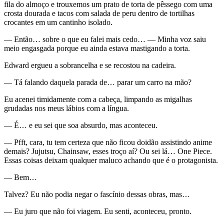
fila do almoço e trouxemos um prato de torta de pêssego com uma
crosta dourada e tacos com salada de peru dentro de tortilhas
crocantes em um cantinho isolado.
— Então… sobre o que eu falei mais cedo… — Minha voz saiu
meio engasgada porque eu ainda estava mastigando a torta.
Edward ergueu a sobrancelha e se recostou na cadeira.
— Tá falando daquela parada de… parar um carro na mão?
Eu acenei timidamente com a cabeça, limpando as migalhas
grudadas nos meus lábios com a língua.
— É… e eu sei que soa absurdo, mas aconteceu.
— Pfft, cara, tu tem certeza que não ficou doidão assistindo anime
demais? Jujutsu, Chainsaw, esses troço aí? Ou sei lá… One Piece.
Essas coisas deixam qualquer maluco achando que é o protagonista.
— Bem…
Talvez? Eu não podia negar o fascínio dessas obras, mas…
— Eu juro que não foi viagem. Eu senti, aconteceu, pronto.