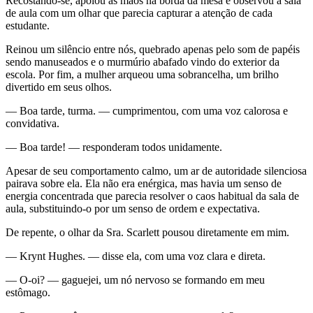
Recostando-se, apoiou as mãos na borda da mesa e observou a sala
de aula com um olhar que parecia capturar a atenção de cada
estudante.
Reinou um silêncio entre nós, quebrado apenas pelo som de papéis
sendo manuseados e o murmúrio abafado vindo do exterior da
escola. Por fim, a mulher arqueou uma sobrancelha, um brilho
divertido em seus olhos.
— Boa tarde, turma. — cumprimentou, com uma voz calorosa e
convidativa.
— Boa tarde! — responderam todos unidamente.
Apesar de seu comportamento calmo, um ar de autoridade silenciosa
pairava sobre ela. Ela não era enérgica, mas havia um senso de
energia concentrada que parecia resolver o caos habitual da sala de
aula, substituindo-o por um senso de ordem e expectativa.
De repente, o olhar da Sra. Scarlett pousou diretamente em mim.
— Krynt Hughes. — disse ela, com uma voz clara e direta.
— O-oi? — gaguejei, um nó nervoso se formando em meu
estômago.