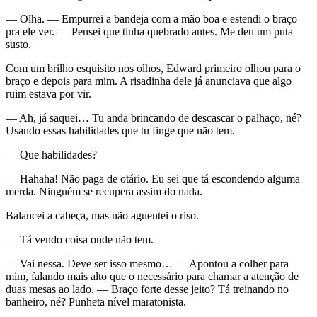
— Olha. — Empurrei a bandeja com a mão boa e estendi o braço
pra ele ver. — Pensei que tinha quebrado antes. Me deu um puta
susto.
Com um brilho esquisito nos olhos, Edward primeiro olhou para o
braço e depois para mim. A risadinha dele já anunciava que algo
ruim estava por vir.
— Ah, já saquei… Tu anda brincando de descascar o palhaço, né?
Usando essas habilidades que tu finge que não tem.
— Que habilidades?
— Hahaha! Não paga de otário. Eu sei que tá escondendo alguma
merda. Ninguém se recupera assim do nada.
Balancei a cabeça, mas não aguentei o riso.
— Tá vendo coisa onde não tem.
— Vai nessa. Deve ser isso mesmo… — Apontou a colher para
mim, falando mais alto que o necessário para chamar a atenção de
duas mesas ao lado. — Braço forte desse jeito? Tá treinando no
banheiro, né? Punheta nível maratonista.