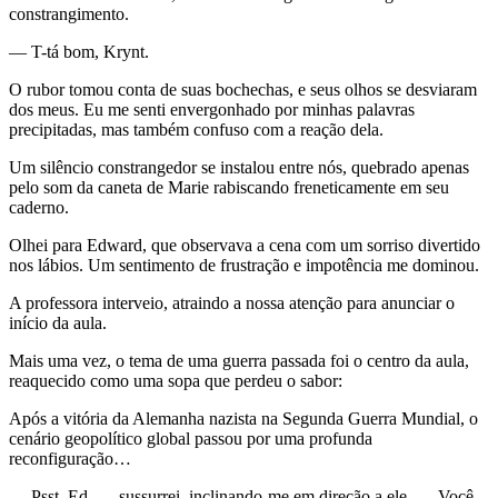
constrangimento.
— T-tá bom, Krynt.
O rubor tomou conta de suas bochechas, e seus olhos se desviaram
dos meus. Eu me senti envergonhado por minhas palavras
precipitadas, mas também confuso com a reação dela.
Um silêncio constrangedor se instalou entre nós, quebrado apenas
pelo som da caneta de Marie rabiscando freneticamente em seu
caderno.
Olhei para Edward, que observava a cena com um sorriso divertido
nos lábios. Um sentimento de frustração e impotência me dominou.
A professora interveio, atraindo a nossa atenção para anunciar o
início da aula.
Mais uma vez, o tema de uma guerra passada foi o centro da aula,
reaquecido como uma sopa que perdeu o sabor:
Após a vitória da Alemanha nazista na Segunda Guerra Mundial, o
cenário geopolítico global passou por uma profunda
reconfiguração…
— Psst, Ed. — sussurrei, inclinando-me em direção a ele. — Você