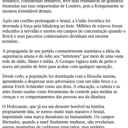
Britânico, considerado imbatível, teve suas estimativas de grandeza
frustradas nas ruas empoeiradas de Londres, pois a Kriegsmarine se
mostrou formidável demais.
Após um conflito prolongado e brutal, a União Soviética foi
derrotada à força pela blitzkrieg no leste. Milhões de eslavos foram
reduzidos à servidão e mortos em campos de concentração quando o
Reich e seus parceiros colaboradores dividiram seu enorme
território.
A propaganda de seu partido constantemente martelava a ideia da
supremacia ariana e do ódio aos “inferiores” por meio de uma vasta
rede de rádio, filmes e mídia. A Gestapo vigiava tudo de perto e
usava um punho de ferro para acabar com qualquer oposição.
Desde cedo, a população foi doutrinada com a filosofia nazista,
aprendendo a desprezar seus adversários com um ódio feroz e a
adorar Erich Schneider como um deus. A educação, a cultura e as
artes foram usadas como ferramentas de controle para moldar as
crenças e os comportamentos das pessoas aos da ditadura.
O Holocausto, que já era um desastre horrível na história
propriamente dita, se tornou muito mais massivo e brutal,
imprimindo uma marca duradoura na humanidade. Os campos
libertados, quando a maré finalmente mudasse, não revelariam
apenas montanhas de cadáveres emaciados, mas também