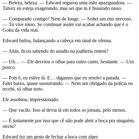
— Beleza, beleza. — Edward segurou uma mão apaziguadora. —
Talvez eu esteja exagerando, mas sei que tu é fissurado nisso.
— Comparado contigo? Nem de longe. — Soltei um riso nervoso.
— Tu vive nisso. Se continuar assim vai acabar achando que é o
Goku da vida real.
Edward bufou, balançando a cabeça em sinal de ofensa.
— Aliás, ficou sabendo do assalto na joalheria ontem?
— Uh… — Ele desviou o olhar para outro canto, hesitante. — Um
pouco.
— Pois é, eu estive lá. E… digamos que eu resolvi a parada. —
Falei baixo, quase sussurrando. — Nem um obrigado da polícia eu
recebi, só olhar torto.
Ele assobiou, impressionado.
— Que vacilo. Isso aí devia tá em todos os jornais, pelo menos.
— É justamente por isso que cê não pode abrir a boca pra ninguém,
ouviu?
Edward fez um gesto de fechar a boca com zíper.