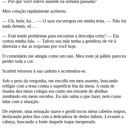
— Por que você esteve ausente na semana passada?
Meu coração rapidamente acelerou.
— Uh, bem, foi… — O suor escorregou em minha testa. — Não foi
nada demais, só…
— Está tendo problemas para encontrar a desculpa certa? — Ela
cortou minha fala. — Talvez sua mãe tenha a gentileza de vir à
diretoria e dar as respostas por você hoje.
O comentário me atingiu como um raio. Meu rosto já pálido pareceu
perder toda a cor.
Scarlett retornou à sua cadeira e acomodou-se.
Sob o peso da vergonha, me encolhi em meu assento, buscando
refúgio com a testa contra a superfície fria da mesa. A onda de
risadas dos meus colegas era como um enxame de abelhas
zumbindo em meus ouvidos. Eu não sabia o que fazer, nem como
lidar com a situação.
De repente, uma sensação suave e gentil tocou meus cabelos negros,
deslizando pelos fios com a delicadeza de dedos hábeis. Levantei a
cabeça, buscando a fonte daquele toque inesperado.