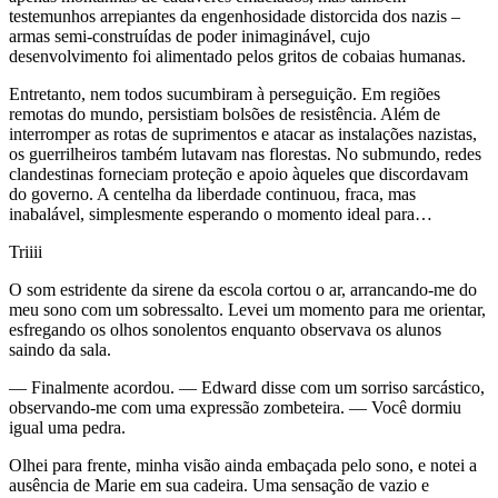
testemunhos arrepiantes da engenhosidade distorcida dos nazis –
armas semi-construídas de poder inimaginável, cujo
desenvolvimento foi alimentado pelos gritos de cobaias humanas.
Entretanto, nem todos sucumbiram à perseguição. Em regiões
remotas do mundo, persistiam bolsões de resistência. Além de
interromper as rotas de suprimentos e atacar as instalações nazistas,
os guerrilheiros também lutavam nas florestas. No submundo, redes
clandestinas forneciam proteção e apoio àqueles que discordavam
do governo. A centelha da liberdade continuou, fraca, mas
inabalável, simplesmente esperando o momento ideal para…
Triiii
O som estridente da sirene da escola cortou o ar, arrancando-me do
meu sono com um sobressalto. Levei um momento para me orientar,
esfregando os olhos sonolentos enquanto observava os alunos
saindo da sala.
— Finalmente acordou. — Edward disse com um sorriso sarcástico,
observando-me com uma expressão zombeteira. — Você dormiu
igual uma pedra.
Olhei para frente, minha visão ainda embaçada pelo sono, e notei a
ausência de Marie em sua cadeira. Uma sensação de vazio e