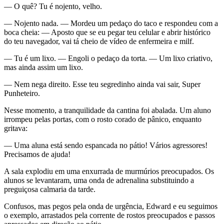
— O quê? Tu é nojento, velho.
— Nojento nada. — Mordeu um pedaço do taco e respondeu com a
boca cheia: — Aposto que se eu pegar teu celular e abrir histórico
do teu navegador, vai tá cheio de vídeo de enfermeira e milf.
— Tu é um lixo. — Engoli o pedaço da torta. — Um lixo criativo,
mas ainda assim um lixo.
— Nem nega direito. Esse teu segredinho ainda vai sair, Super
Punheteiro.
Nesse momento, a tranquilidade da cantina foi abalada. Um aluno
irrompeu pelas portas, com o rosto corado de pânico, enquanto
gritava:
— Uma aluna está sendo espancada no pátio! Vários agressores!
Precisamos de ajuda!
A sala explodiu em uma enxurrada de murmúrios preocupados. Os
alunos se levantaram, uma onda de adrenalina substituindo a
preguiçosa calmaria da tarde.
Confusos, mas pegos pela onda de urgência, Edward e eu seguimos
o exemplo, arrastados pela corrente de rostos preocupados e passos