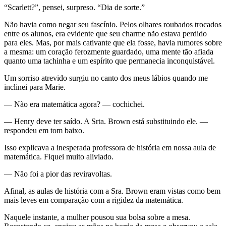
“Scarlett?”, pensei, surpreso. “Dia de sorte.”
Não havia como negar seu fascínio. Pelos olhares roubados trocados
entre os alunos, era evidente que seu charme não estava perdido
para eles. Mas, por mais cativante que ela fosse, havia rumores sobre
a mesma: um coração ferozmente guardado, uma mente tão afiada
quanto uma tachinha e um espírito que permanecia inconquistável.
Um sorriso atrevido surgiu no canto dos meus lábios quando me
inclinei para Marie.
— Não era matemática agora? — cochichei.
— Henry deve ter saído. A Srta. Brown está substituindo ele. —
respondeu em tom baixo.
Isso explicava a inesperada professora de história em nossa aula de
matemática. Fiquei muito aliviado.
— Não foi a pior das reviravoltas.
Afinal, as aulas de história com a Sra. Brown eram vistas como bem
mais leves em comparação com a rigidez da matemática.
Naquele instante, a mulher pousou sua bolsa sobre a mesa.