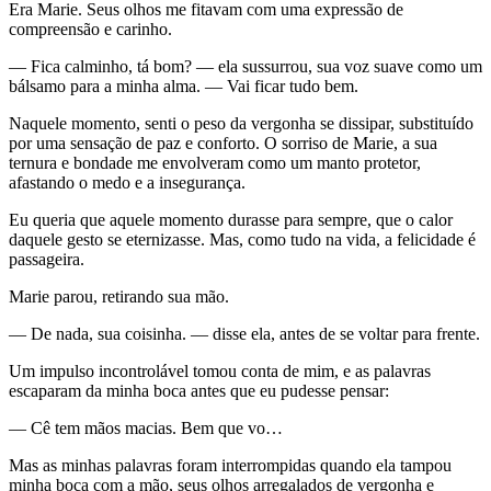
Era Marie. Seus olhos me fitavam com uma expressão de
compreensão e carinho.
— Fica calminho, tá bom? — ela sussurrou, sua voz suave como um
bálsamo para a minha alma. — Vai ficar tudo bem.
Naquele momento, senti o peso da vergonha se dissipar, substituído
por uma sensação de paz e conforto. O sorriso de Marie, a sua
ternura e bondade me envolveram como um manto protetor,
afastando o medo e a insegurança.
Eu queria que aquele momento durasse para sempre, que o calor
daquele gesto se eternizasse. Mas, como tudo na vida, a felicidade é
passageira.
Marie parou, retirando sua mão.
— De nada, sua coisinha. — disse ela, antes de se voltar para frente.
Um impulso incontrolável tomou conta de mim, e as palavras
escaparam da minha boca antes que eu pudesse pensar:
— Cê tem mãos macias. Bem que vo…
Mas as minhas palavras foram interrompidas quando ela tampou
minha boca com a mão, seus olhos arregalados de vergonha e