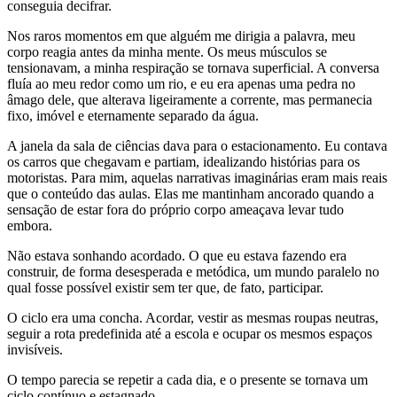
conseguia decifrar.
Nos raros momentos em que alguém me dirigia a palavra, meu
corpo reagia antes da minha mente. Os meus músculos se
tensionavam, a minha respiração se tornava superficial. A conversa
fluía ao meu redor como um rio, e eu era apenas uma pedra no
âmago dele, que alterava ligeiramente a corrente, mas permanecia
fixo, imóvel e eternamente separado da água.
A janela da sala de ciências dava para o estacionamento. Eu contava
os carros que chegavam e partiam, idealizando histórias para os
motoristas. Para mim, aquelas narrativas imaginárias eram mais reais
que o conteúdo das aulas. Elas me mantinham ancorado quando a
sensação de estar fora do próprio corpo ameaçava levar tudo
embora.
Não estava sonhando acordado. O que eu estava fazendo era
construir, de forma desesperada e metódica, um mundo paralelo no
qual fosse possível existir sem ter que, de fato, participar.
O ciclo era uma concha. Acordar, vestir as mesmas roupas neutras,
seguir a rota predefinida até a escola e ocupar os mesmos espaços
invisíveis.
O tempo parecia se repetir a cada dia, e o presente se tornava um
ciclo contínuo e estagnado.