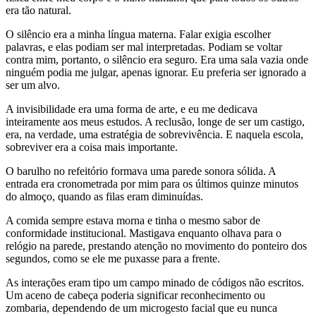
era tão natural.
O silêncio era a minha língua materna. Falar exigia escolher
palavras, e elas podiam ser mal interpretadas. Podiam se voltar
contra mim, portanto, o silêncio era seguro. Era uma sala vazia onde
ninguém podia me julgar, apenas ignorar. Eu preferia ser ignorado a
ser um alvo.
A invisibilidade era uma forma de arte, e eu me dedicava
inteiramente aos meus estudos. A reclusão, longe de ser um castigo,
era, na verdade, uma estratégia de sobrevivência. E naquela escola,
sobreviver era a coisa mais importante.
O barulho no refeitório formava uma parede sonora sólida. A
entrada era cronometrada por mim para os últimos quinze minutos
do almoço, quando as filas eram diminuídas.
A comida sempre estava morna e tinha o mesmo sabor de
conformidade institucional. Mastigava enquanto olhava para o
relógio na parede, prestando atenção no movimento do ponteiro dos
segundos, como se ele me puxasse para a frente.
As interações eram tipo um campo minado de códigos não escritos.
Um aceno de cabeça poderia significar reconhecimento ou
zombaria, dependendo de um microgesto facial que eu nunca