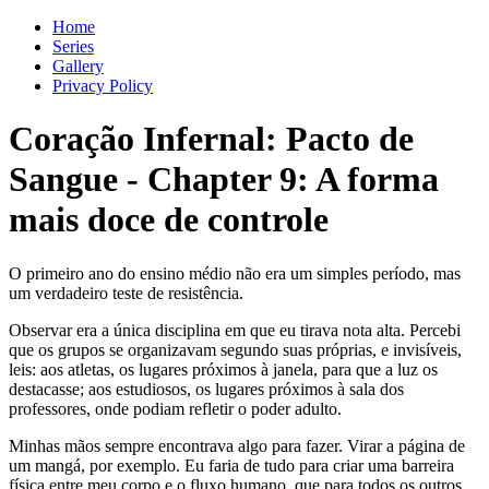
Home
Series
Gallery
Privacy Policy
Coração Infernal: Pacto de
Sangue
-
Chapter
9
: A forma
mais doce de controle
O primeiro ano do ensino médio não era um simples período, mas
um verdadeiro teste de resistência.
Observar era a única disciplina em que eu tirava nota alta. Percebi
que os grupos se organizavam segundo suas próprias, e invisíveis,
leis: aos atletas, os lugares próximos à janela, para que a luz os
destacasse; aos estudiosos, os lugares próximos à sala dos
professores, onde podiam refletir o poder adulto.
Minhas mãos sempre encontrava algo para fazer. Virar a página de
um mangá, por exemplo. Eu faria de tudo para criar uma barreira
física entre meu corpo e o fluxo humano, que para todos os outros