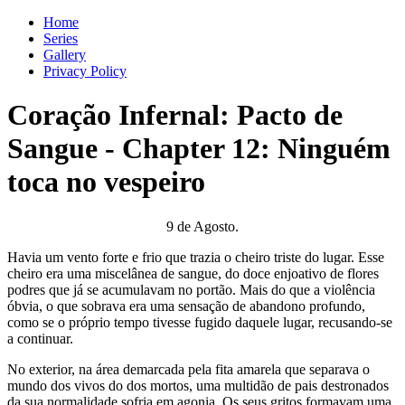
Home
Series
Gallery
Privacy Policy
Coração Infernal: Pacto de
Sangue
-
Chapter
12
: Ninguém
toca no vespeiro
9 de Agosto.
Havia um vento forte e frio que trazia o cheiro triste do lugar. Esse
cheiro era uma miscelânea de sangue, do doce enjoativo de flores
podres que já se acumulavam no portão. Mais do que a violência
óbvia, o que sobrava era uma sensação de abandono profundo,
como se o próprio tempo tivesse fugido daquele lugar, recusando-se
a continuar.
No exterior, na área demarcada pela fita amarela que separava o
mundo dos vivos do dos mortos, uma multidão de pais destronados
da sua normalidade sofria em agonia. Os seus gritos formavam uma