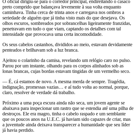
O oficial dirigiu-se para o corredor principal, endireitando o casaco
preto comprido que balançava levemente à sua volta enquanto
caminhava. Tinha cerca de trinta anos e carregava nos ombros a
seriedade de alguém que já tinha visto mais do que desejava. Os
olhos escuros, sombreados por sobrancelhas ligeiramente franzidas,
penetravam em tudo o que viam, captando os detalhes com tal
intensidade que provocava uma certa incomodidade.
Os seus cabelos castanhos, divididos ao meio, estavam devidamente
penteados e brilhavam sob a luz branca.
Ajeitou o colarinho da camisa, revelando um relógio caro no pulso.
Parou por um instante, olhando para os corpos alinhados sob as
lonas brancas, cujas bordas estavam tingidas de um vermelho seco.
— É, cá estamos de novo. A mesma merda de sempre. Tragédia,
indignação, promessas vazias… e aí tudo volta ao normal, porque,
claro, resolver de verdade dá trabalho.
Próximo a uma poça escura ainda não seca, um jovem agente se
abaixava para inspecionar um rastro que se estendia até uma pilha de
destroços. Ele era magro, tinha o cabelo raspado e um semblante
que os poucos anos na U.E.C. já haviam sido capazes de criar, mas
a juventude ainda deixava transparecer a humanidade que seu líder
já havia perdido.