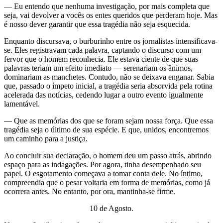
— Eu entendo que nenhuma investigação, por mais completa que
seja, vai devolver a vocês os entes queridos que perderam hoje. Mas
é nosso dever garantir que essa tragédia não seja esquecida.
Enquanto discursava, o burburinho entre os jornalistas intensificava-
se. Eles registravam cada palavra, captando o discurso com um
fervor que o homem reconhecia. Ele estava ciente de que suas
palavras teriam um efeito imediato — serenariam os ânimos,
dominariam as manchetes. Contudo, não se deixava enganar. Sabia
que, passado o ímpeto inicial, a tragédia seria absorvida pela rotina
acelerada das notícias, cedendo lugar a outro evento igualmente
lamentável.
— Que as memórias dos que se foram sejam nossa força. Que essa
tragédia seja o último de sua espécie. E que, unidos, encontremos
um caminho para a justiça.
Ao concluir sua declaração, o homem deu um passo atrás, abrindo
espaço para as indagações. Por agora, tinha desempenhado seu
papel. O esgotamento começava a tomar conta dele. No íntimo,
compreendia que o pesar voltaria em forma de memórias, como já
ocorrera antes. No entanto, por ora, mantinha-se firme.
10 de Agosto.