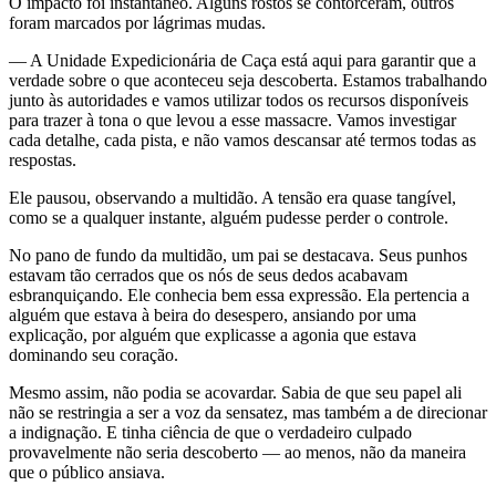
O impacto foi instantâneo. Alguns rostos se contorceram, outros
foram marcados por lágrimas mudas.
— A Unidade Expedicionária de Caça está aqui para garantir que a
verdade sobre o que aconteceu seja descoberta. Estamos trabalhando
junto às autoridades e vamos utilizar todos os recursos disponíveis
para trazer à tona o que levou a esse massacre. Vamos investigar
cada detalhe, cada pista, e não vamos descansar até termos todas as
respostas.
Ele pausou, observando a multidão. A tensão era quase tangível,
como se a qualquer instante, alguém pudesse perder o controle.
No pano de fundo da multidão, um pai se destacava. Seus punhos
estavam tão cerrados que os nós de seus dedos acabavam
esbranquiçando. Ele conhecia bem essa expressão. Ela pertencia a
alguém que estava à beira do desespero, ansiando por uma
explicação, por alguém que explicasse a agonia que estava
dominando seu coração.
Mesmo assim, não podia se acovardar. Sabia de que seu papel ali
não se restringia a ser a voz da sensatez, mas também a de direcionar
a indignação. E tinha ciência de que o verdadeiro culpado
provavelmente não seria descoberto — ao menos, não da maneira
que o público ansiava.