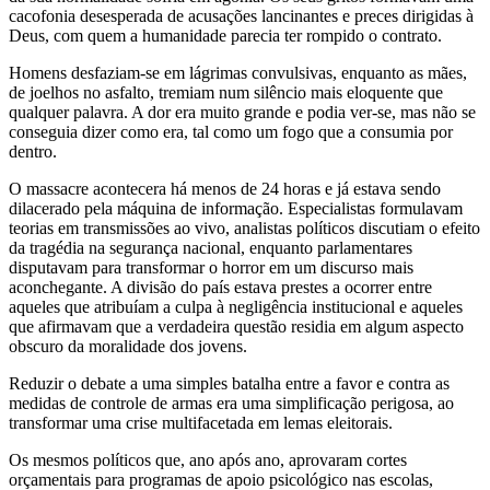
cacofonia desesperada de acusações lancinantes e preces dirigidas à
Deus, com quem a humanidade parecia ter rompido o contrato.
Homens desfaziam-se em lágrimas convulsivas, enquanto as mães,
de joelhos no asfalto, tremiam num silêncio mais eloquente que
qualquer palavra. A dor era muito grande e podia ver-se, mas não se
conseguia dizer como era, tal como um fogo que a consumia por
dentro.
O massacre acontecera há menos de 24 horas e já estava sendo
dilacerado pela máquina de informação. Especialistas formulavam
teorias em transmissões ao vivo, analistas políticos discutiam o efeito
da tragédia na segurança nacional, enquanto parlamentares
disputavam para transformar o horror em um discurso mais
aconchegante. A divisão do país estava prestes a ocorrer entre
aqueles que atribuíam a culpa à negligência institucional e aqueles
que afirmavam que a verdadeira questão residia em algum aspecto
obscuro da moralidade dos jovens.
Reduzir o debate a uma simples batalha entre a favor e contra as
medidas de controle de armas era uma simplificação perigosa, ao
transformar uma crise multifacetada em lemas eleitorais.
Os mesmos políticos que, ano após ano, aprovaram cortes
orçamentais para programas de apoio psicológico nas escolas,