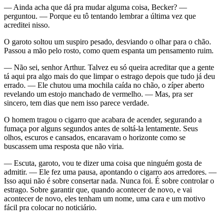
— Ainda acha que dá pra mudar alguma coisa, Becker? —
perguntou. — Porque eu tô tentando lembrar a última vez que
acreditei nisso.
O garoto soltou um suspiro pesado, desviando o olhar para o chão.
Passou a mão pelo rosto, como quem espanta um pensamento ruim.
— Não sei, senhor Arthur. Talvez eu só queira acreditar que a gente
tá aqui pra algo mais do que limpar o estrago depois que tudo já deu
errado. — Ele chutou uma mochila caída no chão, o zíper aberto
revelando um estojo manchado de vermelho. — Mas, pra ser
sincero, tem dias que nem isso parece verdade.
O homem tragou o cigarro que acabara de acender, segurando a
fumaça por alguns segundos antes de soltá-la lentamente. Seus
olhos, escuros e cansados, encaravam o horizonte como se
buscassem uma resposta que não viria.
— Escuta, garoto, vou te dizer uma coisa que ninguém gosta de
admitir. — Ele fez uma pausa, apontando o cigarro aos arredores. —
Isso aqui não é sobre consertar nada. Nunca foi. É sobre controlar o
estrago. Sobre garantir que, quando acontecer de novo, e vai
acontecer de novo, eles tenham um nome, uma cara e um motivo
fácil pra colocar no noticiário.