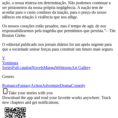
ação, a nossa tristeza em determinação. Não podemos continuar a
ser prisioneiros da nossa própria negligência. A nação tem de
acordar para o custo contínuo da inação, para o preço do nosso
silêncio em relação à violência que nos aflige.
Os nossos corações estão pesados, mas é tempo de agir, de nos
responsabilizarmos pela tragédia que permitimos que persista.”– The
Boston Globe.
O editorial publicado nos jornais diários foi um apelo urgente para
que a sociedade unisse forças para construir um futuro mais seguro.
Y
Yominara
Series
Full catalog
Novels
Manga
Webtoons
Art Gallery
Genres
Romance
Fantasy
Action
Adventure
Drama
Comedy
Take your stories with you
Download the app and read your favorite works anywhere. Track
new chapters and get notifications.