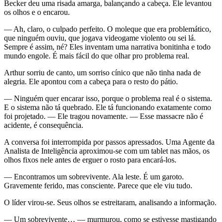
Becker deu uma risada amarga, balançando a cabeça. Ele levantou
os olhos e o encarou.
— Ah, claro, o culpado perfeito. O moleque que era problemático,
que ninguém ouviu, que jogava videogame violento ou sei lá.
Sempre é assim, né? Eles inventam uma narrativa bonitinha e todo
mundo engole. É mais fácil do que olhar pro problema real.
Arthur sorriu de canto, um sorriso cínico que não tinha nada de
alegria. Ele apontou com a cabeça para o resto do pátio.
— Ninguém quer encarar isso, porque o problema real é o sistema.
E o sistema não tá quebrado. Ele tá funcionando exatamente como
foi projetado. — Ele tragou novamente. — Esse massacre não é
acidente, é consequência.
A conversa foi interrompida por passos apressados. Uma Agente da
Analista de Inteligência aproximou-se com um tablet nas mãos, os
olhos fixos nele antes de erguer o rosto para encará-los.
— Encontramos um sobrevivente. Ala leste. É um garoto.
Gravemente ferido, mas consciente. Parece que ele viu tudo.
O líder virou-se. Seus olhos se estreitaram, analisando a informação.
— Um sobrevivente… — murmurou, como se estivesse mastigando