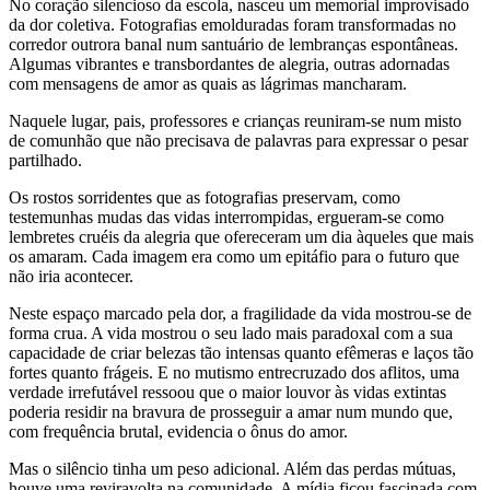
No coração silencioso da escola, nasceu um memorial improvisado
da dor coletiva. Fotografias emolduradas foram transformadas no
corredor outrora banal num santuário de lembranças espontâneas.
Algumas vibrantes e transbordantes de alegria, outras adornadas
com mensagens de amor as quais as lágrimas mancharam.
Naquele lugar, pais, professores e crianças reuniram-se num misto
de comunhão que não precisava de palavras para expressar o pesar
partilhado.
Os rostos sorridentes que as fotografias preservam, como
testemunhas mudas das vidas interrompidas, ergueram-se como
lembretes cruéis da alegria que ofereceram um dia àqueles que mais
os amaram. Cada imagem era como um epitáfio para o futuro que
não iria acontecer.
Neste espaço marcado pela dor, a fragilidade da vida mostrou-se de
forma crua. A vida mostrou o seu lado mais paradoxal com a sua
capacidade de criar belezas tão intensas quanto efêmeras e laços tão
fortes quanto frágeis. E no mutismo entrecruzado dos aflitos, uma
verdade irrefutável ressoou que o maior louvor às vidas extintas
poderia residir na bravura de prosseguir a amar num mundo que,
com frequência brutal, evidencia o ônus do amor.
Mas o silêncio tinha um peso adicional. Além das perdas mútuas,
houve uma reviravolta na comunidade. A mídia ficou fascinada com