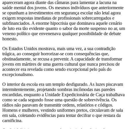
apareceram agora diante das câmaras para lamentar a lacuna na
saúde mental dos jovens. Os mesmos indivíduos que anteriormente
se opunham a investimentos em segurança escolar não letal agora
exigem respostas imediatas de profissionais sobrecarregados e
subfinanciados. A enorme hipocrisia que dominava aquele cenário
de luto era tão evidente quanto o sabor da morte suspenso no ar, um
veneno político que envenenava qualquer possibilidade de debate
honesto.
Os Estados Unidos mostrava, mais uma vez, a sua contradição
trágica, ao conseguir horrorizar-se com consequências que,
obstinadamente, se recusa a prevenir. A capacidade de transformar
jovens em mártires de uma guerra cultural que nunca precisou de
acontecer era revelada como sendo excepcional pelo país do
excepcionalismo.
O interior da escola era um templo desfigurado. As luzes piscavam
intermitentemente, projetando sombras incômodas nas paredes
encardidas, enquanto a Unidade Expedicionária de Caça trabalhava
como se cada segundo fosse uma questão de sobrevivência. Os
rádios não paravam de transmitir ordens, relatórios e códigos.
Homens e mulheres, vestindo uniformes pretos, circulavam de sala
em sala, coletando evidências para tentar decifrar o que restara da
carnificina.