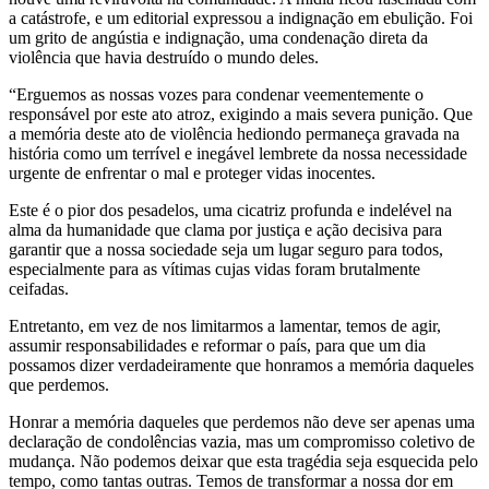
a catástrofe, e um editorial expressou a indignação em ebulição. Foi
um grito de angústia e indignação, uma condenação direta da
violência que havia destruído o mundo deles.
“Erguemos as nossas vozes para condenar veementemente o
responsável por este ato atroz, exigindo a mais severa punição. Que
a memória deste ato de violência hediondo permaneça gravada na
história como um terrível e inegável lembrete da nossa necessidade
urgente de enfrentar o mal e proteger vidas inocentes.
Este é o pior dos pesadelos, uma cicatriz profunda e indelével na
alma da humanidade que clama por justiça e ação decisiva para
garantir que a nossa sociedade seja um lugar seguro para todos,
especialmente para as vítimas cujas vidas foram brutalmente
ceifadas.
Entretanto, em vez de nos limitarmos a lamentar, temos de agir,
assumir responsabilidades e reformar o país, para que um dia
possamos dizer verdadeiramente que honramos a memória daqueles
que perdemos.
Honrar a memória daqueles que perdemos não deve ser apenas uma
declaração de condolências vazia, mas um compromisso coletivo de
mudança. Não podemos deixar que esta tragédia seja esquecida pelo
tempo, como tantas outras. Temos de transformar a nossa dor em