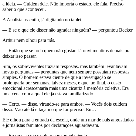
a ideia. — Cuidem dele. Não importa o estado, ele fala. Preciso
saber o que aconteceu.
A Analista assentiu, já digitando no tablet.
— E se o que ele disser não agradar ninguém? — perguntou Becker.
Arthur nem olhou para trás.
— Então que se foda quem não gostar. Já ouvi mentiras demais pra
deixar isso passar.
Sim, os sobreviventes traziam respostas, mas também levantavam
novas perguntas — perguntas que nem sempre possuíam respostas
simples. O homem estava ciente de que a investigação se
prolongaria por semanas, talvez meses, e que, ao final, o custo
emocional acrescentaria mais uma cicatriz à memória coletiva. Era
uma cena com a qual ele já estava familiarizado.
— Certo. — disse, virando-se para ambos. — Vocês dois cuidem
disso. Vão até lá e façam o que for preciso. Eu…
Ele olhou para a entrada da escola, onde um mar de pais angustiados
e jornalistas famintos por declarações aguardavam.
— Eu preciso me resolver com aquela gente.