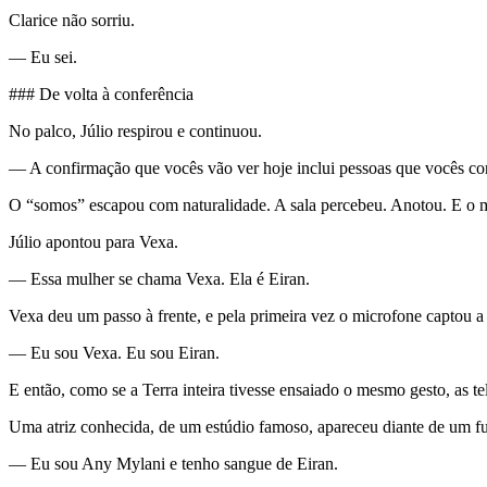
Clarice não sorriu.
— Eu sei.
### De volta à conferência
No palco, Júlio respirou e continuou.
— A confirmação que vocês vão ver hoje inclui pessoas que vocês conh
O “somos” escapou com naturalidade. A sala percebeu. Anotou. E o mun
Júlio apontou para Vexa.
— Essa mulher se chama Vexa. Ela é Eiran.
Vexa deu um passo à frente, e pela primeira vez o microfone captou a
— Eu sou Vexa. Eu sou Eiran.
E então, como se a Terra inteira tivesse ensaiado o mesmo gesto, as t
Uma atriz conhecida, de um estúdio famoso, apareceu diante de um f
— Eu sou Any Mylani e tenho sangue de Eiran.