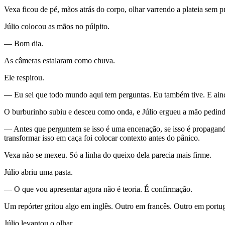
Vexa ficou de pé, mãos atrás do corpo, olhar varrendo a plateia sem 
Júlio colocou as mãos no púlpito.
— Bom dia.
As câmeras estalaram como chuva.
Ele respirou.
— Eu sei que todo mundo aqui tem perguntas. Eu também tive. E aind
O burburinho subiu e desceu como onda, e Júlio ergueu a mão pedindo
— Antes que perguntem se isso é uma encenação, se isso é propaganda,
transformar isso em caça foi colocar contexto antes do pânico.
Vexa não se mexeu. Só a linha do queixo dela parecia mais firme.
Júlio abriu uma pasta.
— O que vou apresentar agora não é teoria. É confirmação.
Um repórter gritou algo em inglês. Outro em francês. Outro em portugu
Júlio levantou o olhar.