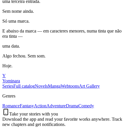
uma terceira entrada.
Sem nome ainda.
Só uma marca.
E abaixo da marca — em caracteres menores, numa tinta que não
era tinta —
uma data.
Algo fechou. Sem som.
Hoje.
Y
Yominara
Series
Full catalog
Novels
Manga
Webtoons
Art Gallery
Genres
Romance
Fantasy
Action
Adventure
Drama
Comedy
Take your stories with you
Download the app and read your favorite works anywhere. Track
new chapters and get notifications.