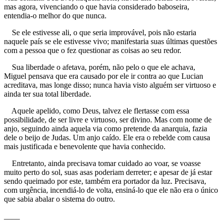
mas agora, vivenciando o que havia considerado baboseira,
entendia-o melhor do que nunca.
Se ele estivesse ali, o que seria improvável, pois não estaria
naquele país se ele estivesse vivo; manifestaria suas últimas questões
com a pessoa que o fez questionar as coisas ao seu redor.
Sua liberdade o afetava, porém, não pelo o que ele achava,
Miguel pensava que era causado por ele ir contra ao que Lucian
acreditava, mas longe disso; nunca havia visto alguém ser virtuoso e
ainda ter sua total liberdade.
Aquele apelido, como Deus, talvez ele flertasse com essa
possibilidade, de ser livre e virtuoso, ser divino. Mas com nome de
anjo, seguindo ainda aquela via como pretende da anarquia, fazia
dele o beijo de Judas. Um anjo caído. Ele era o rebelde com causa
mais justificada e benevolente que havia conhecido.
Entretanto, ainda precisava tomar cuidado ao voar, se voasse
muito perto do sol, suas asas poderiam derreter; e apesar de já estar
sendo queimado por este, também era portador da luz. Precisava,
com urgência, incendiá-lo de volta, ensiná-lo que ele não era o único
que sabia abalar o sistema do outro.
____