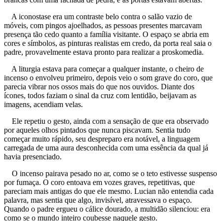
A iconostase era um contraste belo contra o salão vazio de
móveis, com pingos ajoelhados, as pessoas presentes marcavam
presença tão cedo quanto a família visitante. O espaço se abria em
cores e símbolos, as pinturas realistas em credo, da porta real saia o
padre, provavelmente estava pronto para realizar a proskomedia.
A liturgia estava para começar a qualquer instante, o cheiro de
incenso o envolveu primeiro, depois veio o som grave do coro, que
parecia vibrar nos ossos mais do que nos ouvidos. Diante dos
ícones, todos faziam o sinal da cruz com lentidão, beijavam as
imagens, acendiam velas.
Ele repetiu o gesto, ainda com a sensação de que era observado
por aqueles olhos pintados que nunca piscavam. Sentia tudo
começar muito rápido, seu despreparo era notável, a linguagem
carregada de uma aura desconhecida com uma essência da qual já
havia presenciado.
O incenso pairava pesado no ar, como se o teto estivesse suspenso
por fumaça. O coro entoava em vozes graves, repetitivas, que
pareciam mais antigas do que ele mesmo. Lucian não entendia cada
palavra, mas sentia que algo, invisível, atravessava o espaço.
Quando o padre ergueu o cálice dourado, a multidão silenciou: era
como se o mundo inteiro coubesse naquele gesto.