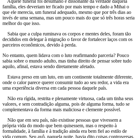
Aquele funeral foi desumano e dissonante da verdade daquela
família, eles deveriam ter ficado por mais tempo e dado a Mihai o
que ele merecia, um funeral adequado, mesmo que por três dias ao
invés de uma semana, mas um pouco mais do que só três horas seria
melhor do que isso.
Sabia que a culpa ruminava os corpos e mentes deles, foram tão
decididos em delegar à migração o favor de fortalecer laços com os
parceiros econômicos, devido à perda.
No entanto, quem lidava com o luto reafirmando parceria? Pouco
sabia sobre o mundo adulto, mas tinha direito de pensar sobre tudo
aquilo, afinal, estava sendo diretamente afetado.
Estava preso em um luto, em um continente totalmente diferente,
onde o calor parece querer consumir tudo ao seu redor, a vida era
uma experiência diversa em cada pessoa daquele país.
Não era rígida, restrita e plenamente virtuosa, cada um tinha seus
valores, e sem contradição alguma, pois de alguma forma, tudo se
complementava da forma mais maliciosa e clemente possível.
Não que em seu país, não existisse pessoas que vivessem a
própria vida do modo que bem quisessem, mas o respeito à
formalidade, à família e à tradição ainda era bem fiel ao estilo de
vida comum. Seu avô, naquela noite, havia dito coisas controversas,