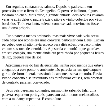
Em seguida, cantaram os salmos. Depois, o padre saiu em
procissão com o livro do Evangelho. O povo se inclinou, alguns
tocaram no chão. Mais tarde, a grande entrada: dois acólitos levaram
velas, e atrás deles o padre trazia o pão e o vinho cobertos por véus
bordados. Tudo era lento, solene, como se cada movimento fosse
um idioma próprio.
Tudo parecia menos ordenado, mas mais vivo: cada vela acesa,
cada beijo nos ícones era uma conversa particular com Deus. Lucian
percebeu que ali não havia espaço para distrações: o espaço inteiro
era um sussurro de eternidade. Apesar da comunhão que guardava
em seu coração, sua mente ainda era perturbada por pequenos feixes
de luz, daquele raio de sol.
Aproximava-se do fim da eucaristia, sentia pelo menos que estava
chegando a esse ponto, o ambiente não parecia ter um quê daquele
garoto de forma literal, mas simbolicamente, estava em tudo. Havia
virado conceito e se instaurado nas minúsculas causas, sem precisar
de contexto para ser convocado.
Seus pais pareciam contentes, mesmo não sabendo falar uma
palavra sequer em português, pareciam estar menos melancólicos
com a mudança repentina. E com o luto.