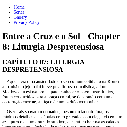
Home
Series
Gallery
Privacy Policy
Entre a Cruz e o Sol
-
Chapter
8
: Liturgia Despretensiosa
CAPÍTULO 07: LITURGIA
DESPRETENSIOSA
Aquela era uma austeridade do seu comum cotidiano na Romênia,
a manhã em jejum foi breve pela firmeza ritualística, a família
Moldoveanu estava pronta para conhecer o novo lugar. Juntos,
foram conduzidos para a praça central, se deparando com uma
construção enorme, antiga e de um padrão memorável.
Os vitrais soavam renomados, mesmo do lado de fora, os
mínimos detalhes das cúpulas eram gravados com elegância em um
azul puro e de um dourado sublime, a estrutura beirava as caiadas
brancas com uma fachada de pedra, e as portas estavam abertas.