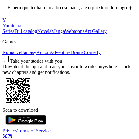
Espero que tenham uma boa semana, até o próximo domingo ☀️
Y
Yominara
Series
Full catalog
Novels
Manga
Webtoons
Art Gallery
Genres
Romance
Fantasy
Action
Adventure
Drama
Comedy
Take your stories with you
Download the app and read your favorite works anywhere. Track
new chapters and get notifications.
Scan to download
Privacy
Terms of Service