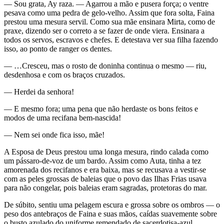
— Sou grata, Ay raza. — Agarrou a mão e pusera força; o ventre
pesava como uma pedra de gelo-velho. Assim que fora solta, Faina
prestou uma mesura servil. Como sua mãe ensinara Mirta, como de
praxe, dizendo ser o correto a se fazer de onde viera. Ensinara a
todos os servos, escravos e chefes. E detestava ver sua filha fazendo
isso, ao ponto de ranger os dentes.
— …Cresceu, mas o rosto de doninha continua o mesmo — riu,
desdenhosa e com os braços cruzados.
— Herdei da senhora!
— E mesmo fora; uma pena que não herdaste os bons feitos e
modos de uma recifana bem-nascida!
— Nem sei onde fica isso, mãe!
A Esposa de Deus prestou uma longa mesura, rindo calada como
um pássaro-de-voz de um bardo. Assim como Auta, tinha a tez
amorenada dos recifanos e era baixa, mas se recusava a vestir-se
com as peles grossas de baleias que o povo das Ilhas Frias usava
para não congelar, pois baleias eram sagradas, protetoras do mar.
De súbito, sentiu uma pelagem escura e grossa sobre os ombros — o
peso dos antebraços de Faina e suas mãos, caídas suavemente sobre
o busto azulado do uniforme remendado de sacerdotisa-azul.