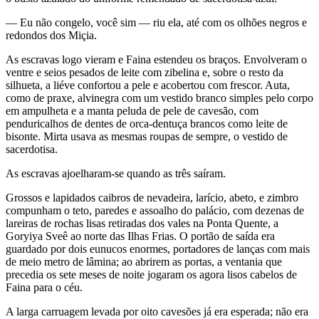
— Eu não congelo, você sim — riu ela, até com os olhões negros e
redondos dos Miçia.
As escravas logo vieram e Faina estendeu os braços. Envolveram o
ventre e seios pesados de leite com zibelina e, sobre o resto da
silhueta, a liéve confortou a pele e acobertou com frescor. Auta,
como de praxe, alvinegra com um vestido branco simples pelo corpo
em ampulheta e a manta peluda de pele de cavesão, com
penduricalhos de dentes de orca-dentuça brancos como leite de
bisonte. Mirta usava as mesmas roupas de sempre, o vestido de
sacerdotisa.
As escravas ajoelharam-se quando as três saíram.
Grossos e lapidados caibros de nevadeira, larício, abeto, e zimbro
compunham o teto, paredes e assoalho do palácio, com dezenas de
lareiras de rochas lisas retiradas dos vales na Ponta Quente, a
Goryiya Sveê ao norte das Ilhas Frias. O portão de saída era
guardado por dois eunucos enormes, portadores de lanças com mais
de meio metro de lâmina; ao abrirem as portas, a ventania que
precedia os sete meses de noite jogaram os agora lisos cabelos de
Faina para o céu.
A larga carruagem levada por oito cavesões já era esperada; não era