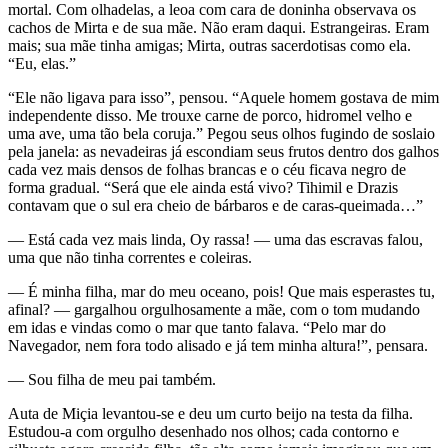
mortal. Com olhadelas, a leoa com cara de doninha observava os
cachos de Mirta e de sua mãe. Não eram daqui. Estrangeiras. Eram
mais; sua mãe tinha amigas; Mirta, outras sacerdotisas como ela.
“Eu, elas.”
“Ele não ligava para isso”, pensou. “Aquele homem gostava de mim
independente disso. Me trouxe carne de porco, hidromel velho e
uma ave, uma tão bela coruja.” Pegou seus olhos fugindo de soslaio
pela janela: as nevadeiras já escondiam seus frutos dentro dos galhos
cada vez mais densos de folhas brancas e o céu ficava negro de
forma gradual. “Será que ele ainda está vivo? Tihimil e Drazis
contavam que o sul era cheio de bárbaros e de caras-queimada…”
— Está cada vez mais linda, Oy rassa! — uma das escravas falou,
uma que não tinha correntes e coleiras.
— É minha filha, mar do meu oceano, pois! Que mais esperastes tu,
afinal? — gargalhou orgulhosamente a mãe, com o tom mudando
em idas e vindas como o mar que tanto falava. “Pelo mar do
Navegador, nem fora todo alisado e já tem minha altura!”, pensara.
— Sou filha de meu pai também.
Auta de Miçia levantou-se e deu um curto beijo na testa da filha.
Estudou-a com orgulho desenhado nos olhos; cada contorno e