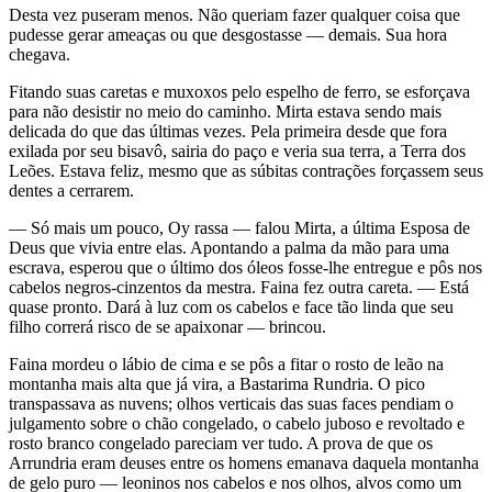
Desta vez puseram menos. Não queriam fazer qualquer coisa que
pudesse gerar ameaças ou que desgostasse — demais. Sua hora
chegava.
Fitando suas caretas e muxoxos pelo espelho de ferro, se esforçava
para não desistir no meio do caminho. Mirta estava sendo mais
delicada do que das últimas vezes. Pela primeira desde que fora
exilada por seu bisavô, sairia do paço e veria sua terra, a Terra dos
Leões. Estava feliz, mesmo que as súbitas contrações forçassem seus
dentes a cerrarem.
— Só mais um pouco, Oy rassa — falou Mirta, a última Esposa de
Deus que vivia entre elas. Apontando a palma da mão para uma
escrava, esperou que o último dos óleos fosse-lhe entregue e pôs nos
cabelos negros-cinzentos da mestra. Faina fez outra careta. — Está
quase pronto. Dará à luz com os cabelos e face tão linda que seu
filho correrá risco de se apaixonar — brincou.
Faina mordeu o lábio de cima e se pôs a fitar o rosto de leão na
montanha mais alta que já vira, a Bastarima Rundria. O pico
transpassava as nuvens; olhos verticais das suas faces pendiam o
julgamento sobre o chão congelado, o cabelo juboso e revoltado e
rosto branco congelado pareciam ver tudo. A prova de que os
Arrundria eram deuses entre os homens emanava daquela montanha
de gelo puro — leoninos nos cabelos e nos olhos, alvos como um