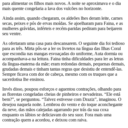
para alimentar os filhos mais novos. A noite se aproximava e o dia
mais quente congelaria a lava dos vulcões no horizonte.
Ainda assim, quando chegaram, os aldeões lhes deram leite, carnes
secas, peixes e pós de ervas moídas. Se ajoelharam para Faina, e as
mulheres grávidas, inférteis e recém-paridas pediram para beijarem
seu ventre.
As ofertaram uma casa para descansarem. O seguinte dia foi tedioso
para as três. Mirta pôs-se a ler os livretos na língua das Ilhas Coral
que escondia nas mangas esvoaçadas do uniforme, Auta dormia ou
acompanhava-a na leitura. Faina tinha dificuldades para ler as letras
da língua-materna da mãe; eram redondas demais, pequenas demais,
grudadas demais e tinham tantas regras que desistiu de entendê-las.
Sempre ficava com dor de cabeça, mesmo com os truques que a
sacerdotisa lhe ensinou.
Invés disso, poupou esforços e aguentou contrações, olhando para
as florestas congeladas cheias de pinheiros e nevadeiras. “Ele está
bem?”, se perguntou. “Talvez estivesse com Draziz”, imaginou. O
desejou naquela noite. Lembrou do vento e do toque aconchegante
da neve, das mãos calejadas agarrando por trás da sua coxa
enquanto os lábios se deliciavam do seu suor. Fora mais uma
contração quem a acordou, e deixou com raiva.