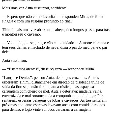
Mais uma vez Auta sussurrou, sorridente.
— Espero que não como favoritas — respondeu Mirta, de forma
singela e com um suspirar profundo ao final.
Tihimil mais uma vez abaixou a cabeça, deu longos passos para trás
e montou seu o cavesão.
— Voltem logo e seguras, e vão com cuidado… A morte é branca e
tem seus dentes e machado de neve, dizia o pai do meu pai e o pai
dele.
Auta sussurrou.
— “Estaremos atentas”, disse Ay raza — respondeu Mirta.
“Lanças e Dentes”, pensou Auta, de braços cruzados. As três
esperaram Tihimil distanciar-se em direção da pisoteada trilha de
saída da floresta, então foram para a rústica, mas espaçosa
carruagem com cheiro de mel. Auta a detestava: madeira velha,
envernizada e mal ornamentada a compunha em todo lugar. Para
sentarem, espessas pelagens de lobas e cavesões. As três sentaram
próximas enquanto escravas levavam arcas com comida e roupas
para dentro, e logo vinte eunucos cercaram a carruagem.