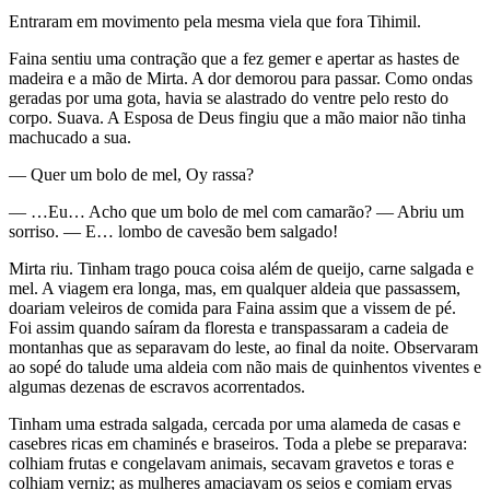
Entraram em movimento pela mesma viela que fora Tihimil.
Faina sentiu uma contração que a fez gemer e apertar as hastes de
madeira e a mão de Mirta. A dor demorou para passar. Como ondas
geradas por uma gota, havia se alastrado do ventre pelo resto do
corpo. Suava. A Esposa de Deus fingiu que a mão maior não tinha
machucado a sua.
— Quer um bolo de mel, Oy rassa?
— …Eu… Acho que um bolo de mel com camarão? — Abriu um
sorriso. — E… lombo de cavesão bem salgado!
Mirta riu. Tinham trago pouca coisa além de queijo, carne salgada e
mel. A viagem era longa, mas, em qualquer aldeia que passassem,
doariam veleiros de comida para Faina assim que a vissem de pé.
Foi assim quando saíram da floresta e transpassaram a cadeia de
montanhas que as separavam do leste, ao final da noite. Observaram
ao sopé do talude uma aldeia com não mais de quinhentos viventes e
algumas dezenas de escravos acorrentados.
Tinham uma estrada salgada, cercada por uma alameda de casas e
casebres ricas em chaminés e braseiros. Toda a plebe se preparava:
colhiam frutas e congelavam animais, secavam gravetos e toras e
colhiam verniz; as mulheres amaciavam os seios e comiam ervas