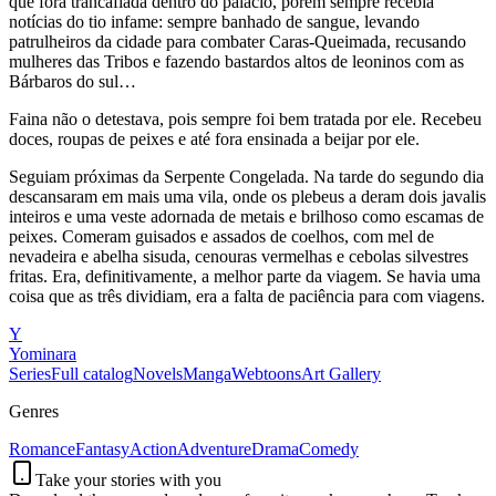
que fora trancafiada dentro do palácio, porém sempre recebia
notícias do tio infame: sempre banhado de sangue, levando
patrulheiros da cidade para combater Caras-Queimada, recusando
mulheres das Tribos e fazendo bastardos altos de leoninos com as
Bárbaros do sul…
Faina não o detestava, pois sempre foi bem tratada por ele. Recebeu
doces, roupas de peixes e até fora ensinada a beijar por ele.
Seguiam próximas da Serpente Congelada. Na tarde do segundo dia
descansaram em mais uma vila, onde os plebeus a deram dois javalis
inteiros e uma veste adornada de metais e brilhoso como escamas de
peixes. Comeram guisados e assados de coelhos, com mel de
nevadeira e abelha sisuda, cenouras vermelhas e cebolas silvestres
fritas. Era, definitivamente, a melhor parte da viagem. Se havia uma
coisa que as três dividiam, era a falta de paciência para com viagens.
Y
Yominara
Series
Full catalog
Novels
Manga
Webtoons
Art Gallery
Genres
Romance
Fantasy
Action
Adventure
Drama
Comedy
Take your stories with you