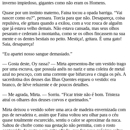
inverno impiedoso, gigantes como não eram os Homens.
Quase por um instinto materno, Faina tocou a opada barriga. “Vai
nascer como eu?”, pensara. Torcia para que não. Desapareça, coisa
repulsiva, ele gritara quando a exilou, com a voz rouca de alguém
que já estava velho demais. Não estava cansada, mas seus olhos
pesaram e cederam à montanha, como se os olhos fincassem na sua
mente e os dentes bestiais no peito. Mestiça!, gritara. É uma gato!
Saia, desapareça!
“Eu apartei nosso sangue demasiado.”
— Gosta deste, Oy rassa? — Mirta apresentou-lhe um vestido trago
por uma escrava, que possuía anéis no nariz e uma coleira de metal
azul no pescoço, com uma corrente que bifurcava e cingia os pés. A
sacerdotisa dos deuses das Ilhas Quentes ergueu o vestido: era
branco, de liéve reluzente e de poucos detalhes.
— Me agrada, Mirta. — Sorriu. “Ficar triste não é bom. Tristeza
atraí os olhares dos deuses corvos e queimados.”
Mirta deixou o vestido sobre uma arca de madeira envernizada com
pus de nevadeira e, assim que Faina voltou seu olhar para o céu
quase totalmente escurecido, sentiu o calor se aproximar da nuca.
Saltou de chofre como sua gestação não permitia, com o rosto