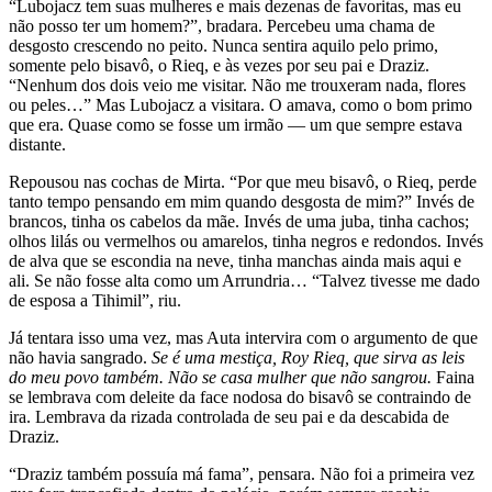
“Lubojacz tem suas mulheres e mais dezenas de favoritas, mas eu
não posso ter um homem?”, bradara. Percebeu uma chama de
desgosto crescendo no peito. Nunca sentira aquilo pelo primo,
somente pelo bisavô, o Rieq, e às vezes por seu pai e Draziz.
“Nenhum dos dois veio me visitar. Não me trouxeram nada, flores
ou peles…” Mas Lubojacz a visitara. O amava, como o bom primo
que era. Quase como se fosse um irmão — um que sempre estava
distante.
Repousou nas cochas de Mirta. “Por que meu bisavô, o Rieq, perde
tanto tempo pensando em mim quando desgosta de mim?” Invés de
brancos, tinha os cabelos da mãe. Invés de uma juba, tinha cachos;
olhos lilás ou vermelhos ou amarelos, tinha negros e redondos. Invés
de alva que se escondia na neve, tinha manchas ainda mais aqui e
ali. Se não fosse alta como um Arrundria… “Talvez tivesse me dado
de esposa a Tihimil”, riu.
Já tentara isso uma vez, mas Auta intervira com o argumento de que
não havia sangrado.
Se é uma mestiça, Roy Rieq, que sirva as leis
do meu povo também. Não se casa mulher que não sangrou.
Faina
se lembrava com deleite da face nodosa do bisavô se contraindo de
ira. Lembrava da rizada controlada de seu pai e da descabida de
Draziz.
“Draziz também possuía má fama”, pensara. Não foi a primeira vez