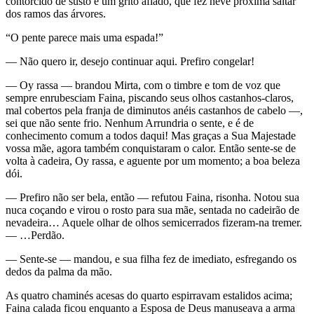
contorcido de susto e um grito afiado, que fez neve próxima saltar
dos ramos das árvores.
“O pente parece mais uma espada!”
— Não quero ir, desejo continuar aqui. Prefiro congelar!
— Oy rassa — brandou Mirta, com o timbre e tom de voz que
sempre enrubesciam Faina, piscando seus olhos castanhos-claros,
mal cobertos pela franja de diminutos anéis castanhos de cabelo —,
sei que não sente frio. Nenhum Arrundria o sente, e é de
conhecimento comum a todos daqui! Mas graças a Sua Majestade
vossa mãe, agora também conquistaram o calor. Então sente-se de
volta à cadeira, Oy rassa, e aguente por um momento; a boa beleza
dói.
— Prefiro não ser bela, então — refutou Faina, risonha. Notou sua
nuca coçando e virou o rosto para sua mãe, sentada no cadeirão de
nevadeira… Aquele olhar de olhos semicerrados fizeram-na tremer.
— …Perdão.
— Sente-se — mandou, e sua filha fez de imediato, esfregando os
dedos da palma da mão.
As quatro chaminés acesas do quarto espirravam estalidos acima;
Faina calada ficou enquanto a Esposa de Deus manuseava a arma