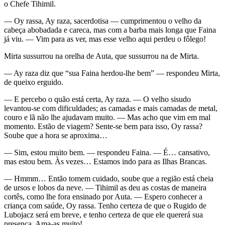
o Chefe Tihimil.
— Oy rassa, Ay raza, sacerdotisa — cumprimentou o velho da
cabeça abobadada e careca, mas com a barba mais longa que Faina
já viu. — Vim para as ver, mas esse velho aqui perdeu o fôlego!
Mirta sussurrou na orelha de Auta, que sussurrou na de Mirta.
— Ay raza diz que “sua Faina herdou-lhe bem” — respondeu Mirta,
de queixo erguido.
— E percebo o quão está certa, Ay raza. — O velho sisudo
levantou-se com dificuldades; as camadas e mais camadas de metal,
couro e lã não lhe ajudavam muito. — Mas acho que vim em mal
momento. Estão de viagem? Sente-se bem para isso, Oy rassa?
Soube que a hora se aproxima…
— Sim, estou muito bem. — respondeu Faina. — É… cansativo,
mas estou bem. Às vezes… Estamos indo para as Ilhas Brancas.
— Hmmm… Então tomem cuidado, soube que a região está cheia
de ursos e lobos da neve. — Tihimil as deu as costas de maneira
cortês, como lhe fora ensinado por Auta. — Espero conhecer a
criança com saúde, Oy rassa. Tenho certeza de que o Rugido de
Lubojacz será em breve, e tenho certeza de que ele quererá sua
presença. Ama-as muito!