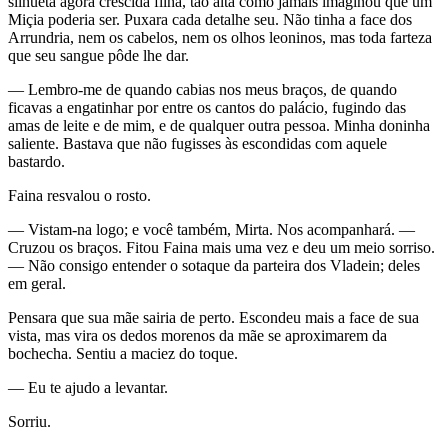
silhueta agora crescida filha, tão alta como jamais imaginou que um
Miçia poderia ser. Puxara cada detalhe seu. Não tinha a face dos
Arrundria, nem os cabelos, nem os olhos leoninos, mas toda farteza
que seu sangue pôde lhe dar.
— Lembro-me de quando cabias nos meus braços, de quando
ficavas a engatinhar por entre os cantos do palácio, fugindo das
amas de leite e de mim, e de qualquer outra pessoa. Minha doninha
saliente. Bastava que não fugisses às escondidas com aquele
bastardo.
Faina resvalou o rosto.
— Vistam-na logo; e você também, Mirta. Nos acompanhará. —
Cruzou os braços. Fitou Faina mais uma vez e deu um meio sorriso.
— Não consigo entender o sotaque da parteira dos Vladein; deles
em geral.
Pensara que sua mãe sairia de perto. Escondeu mais a face de sua
vista, mas vira os dedos morenos da mãe se aproximarem da
bochecha. Sentiu a maciez do toque.
— Eu te ajudo a levantar.
Sorriu.