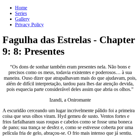
Home
Series
Gallery
Privacy Policy
Fagulha das Estrelas
-
Chapter
9
: 8: Presentes
“Os dons de sonhar também eram presentes nela. Não bons e
precisos como os meus, todavia existentes e poderosos… à sua
maneira. Ouso dizer que atrapalhavam mais do que ajudavam, pois,
além de difícil interpretação, tardou para lhes dar atenção devida,
pois esquecia parte considerável deles assim que abria os olhos.”
Izandi, a Oniromante
A escuridão cerceando um lugar incrivelmente pálido foi a primeira
coisa que seus olhos viram. Hyd gemeu de susto. Ventos fortes e
frios farfalharam suas roupas e cabelos como se fosse uma boneca
de pano; sua trança se desfez e, como se estivesse coberta por uma
película fria de gelo, abraçou-se. O frio mais intenso que já sentiu.