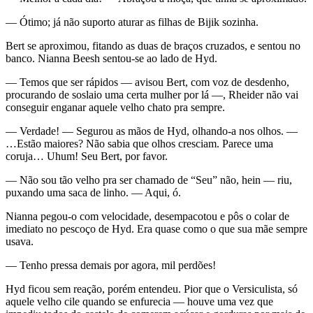
— Ótimo; já não suporto aturar as filhas de Bijik sozinha.
Bert se aproximou, fitando as duas de braços cruzados, e sentou no
banco. Nianna Beesh sentou-se ao lado de Hyd.
— Temos que ser rápidos — avisou Bert, com voz de desdenho,
procurando de soslaio uma certa mulher por lá —, Rheider não vai
conseguir enganar aquele velho chato pra sempre.
— Verdade! — Segurou as mãos de Hyd, olhando-a nos olhos. —
…Estão maiores? Não sabia que olhos cresciam. Parece uma
coruja… Uhum! Seu Bert, por favor.
— Não sou tão velho pra ser chamado de “Seu” não, hein — riu,
puxando uma saca de linho. — Aqui, ó.
Nianna pegou-o com velocidade, desempacotou e pôs o colar de
imediato no pescoço de Hyd. Era quase como o que sua mãe sempre
usava.
— Tenho pressa demais por agora, mil perdões!
Hyd ficou sem reação, porém entendeu. Pior que o Versiculista, só
aquele velho cile quando se enfurecia — houve uma vez que