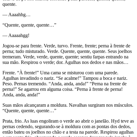
quente.
— Aaaahhg…
“Quente, quente, quente…”
— Aaaaahgg!
Jogou-se para frente. Verde, turvo. Frente, frente; perna à frente de
perna; tudo misturado. Verde. Quente, quente, quente. Seus joelhos
tremeram. Verde, verde, quente, quente; sentiu farpas entrando na
sua mão. Respirou o verde; dor. Agulhas nos dedos e nas mãos…
Frente. “À frente!” Uma cama se misturou com uma parede.
Agulhas invadindo o nariz. “Se acalme!” Tampou a boca e nariz.
Peso. Pernas tremendo. “Anda, anda, anda!” “Perna na frente de
perna!” Se agarrou em alguma coisa. “Perna à frente de perna!
Anda, anda, anda!”
Suas mãos alcançaram a moldura. Navalhas surgiram nos músculos.
“Quente, quente, quente…”
Prata, frio. As luas engoliram o verde ao abrir o janelão. Hyd teve as
pernas cedendo, segurando-se à moldura com as pontas dos dedos,
então bateu os joelhos no chão e a testa na parede. Respirou agulhas