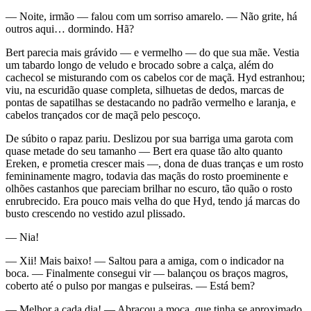
— Noite, irmão — falou com um sorriso amarelo. — Não grite, há
outros aqui… dormindo. Hã?
Bert parecia mais grávido — e vermelho — do que sua mãe. Vestia
um tabardo longo de veludo e brocado sobre a calça, além do
cachecol se misturando com os cabelos cor de maçã. Hyd estranhou;
viu, na escuridão quase completa, silhuetas de dedos, marcas de
pontas de sapatilhas se destacando no padrão vermelho e laranja, e
cabelos trançados cor de maçã pelo pescoço.
De súbito o rapaz pariu. Deslizou por sua barriga uma garota com
quase metade do seu tamanho — Bert era quase tão alto quanto
Ereken, e prometia crescer mais —, dona de duas tranças e um rosto
femininamente magro, todavia das maçãs do rosto proeminente e
olhões castanhos que pareciam brilhar no escuro, tão quão o rosto
enrubrecido. Era pouco mais velha do que Hyd, tendo já marcas do
busto crescendo no vestido azul plissado.
— Nia!
— Xii! Mais baixo! — Saltou para a amiga, com o indicador na
boca. — Finalmente consegui vir — balançou os braços magros,
coberto até o pulso por mangas e pulseiras. — Está bem?
— Melhor a cada dia! — Abraçou a moça, que tinha se aproximado.