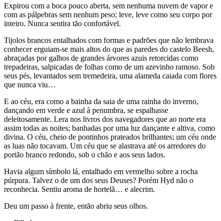
Expirou com a boca pouco aberta, sem nenhuma nuvem de vapor e
com as pálpebras sem nenhum peso; leve, leve como seu corpo por
inteiro. Nunca sentira tão confortável.
Tijolos brancos entalhados com formas e padrões que não lembrava
conhecer erguiam-se mais altos do que as paredes do castelo Beesh,
abraçadas por galhos de grandes árvores azuis retorcidas como
trepadeiras, salpicadas de folhas como de um azevinho ramoso. Sob
seus pés, levantados sem tremedeira, uma alameda caiada com flores
que nunca viu…
E ao céu, era como a bainha da saia de uma rainha do inverno,
dançando em verde e azul à penumbra, se espalhasse
deleitosamente. Lera nos livros dos navegadores que ao norte era
assim todas as noites; banhadas por uma luz dançante e altiva, como
divina. O céu, cheio de pontinhos prateados brilhantes; um céu onde
as luas não tocavam. Um céu que se alastrava até os arredores do
portão branco redondo, sob o chão e aos seus lados.
Havia algum símbolo lá, entalhado em vermelho sobre a rocha
púrpura. Talvez o de um dos seus Deuses? Porém Hyd não o
reconhecia. Sentiu aroma de hortelã… e alecrim.
Deu um passo à frente, então abriu seus olhos.