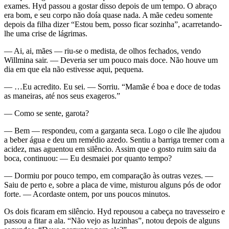
exames. Hyd passou a gostar disso depois de um tempo. O abraço
era bom, e seu corpo não doía quase nada. A mãe cedeu somente
depois da filha dizer “Estou bem, posso ficar sozinha”, acarretando-
lhe uma crise de lágrimas.
— Ai, ai, mães — riu-se o medista, de olhos fechados, vendo
Willmina sair. — Deveria ser um pouco mais doce. Não houve um
dia em que ela não estivesse aqui, pequena.
— …Eu acredito. Eu sei. — Sorriu. “Mamãe é boa e doce de todas
as maneiras, até nos seus exageros.”
— Como se sente, garota?
— Bem — respondeu, com a garganta seca. Logo o cile lhe ajudou
a beber água e deu um remédio azedo. Sentiu a barriga tremer com a
acidez, mas aguentou em silêncio. Assim que o gosto ruim saiu da
boca, continuou: — Eu desmaiei por quanto tempo?
— Dormiu por pouco tempo, em comparação às outras vezes. —
Saiu de perto e, sobre a placa de vime, misturou alguns pós de odor
forte. — Acordaste ontem, por uns poucos minutos.
Os dois ficaram em silêncio. Hyd repousou a cabeça no travesseiro e
passou a fitar a ala. “Não vejo as luzinhas”, notou depois de alguns