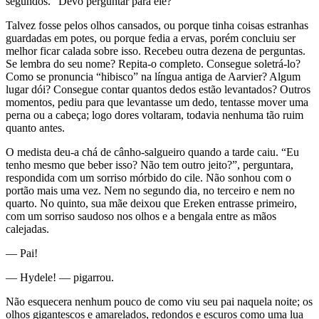
segundos. “Devo perguntar para ele?”
Talvez fosse pelos olhos cansados, ou porque tinha coisas estranhas
guardadas em potes, ou porque fedia a ervas, porém concluiu ser
melhor ficar calada sobre isso. Recebeu outra dezena de perguntas.
Se lembra do seu nome? Repita-o completo. Consegue soletrá-lo?
Como se pronuncia “hibisco” na língua antiga de Aarvier? Algum
lugar dói? Consegue contar quantos dedos estão levantados? Outros
momentos, pediu para que levantasse um dedo, tentasse mover uma
perna ou a cabeça; logo dores voltaram, todavia nenhuma tão ruim
quanto antes.
O medista deu-a chá de cânho-salgueiro quando a tarde caiu. “Eu
tenho mesmo que beber isso? Não tem outro jeito?”, perguntara,
respondida com um sorriso mórbido do cile. Não sonhou com o
portão mais uma vez. Nem no segundo dia, no terceiro e nem no
quarto. No quinto, sua mãe deixou que Ereken entrasse primeiro,
com um sorriso saudoso nos olhos e a bengala entre as mãos
calejadas.
— Pai!
— Hydele! — pigarrou.
Não esquecera nenhum pouco de como viu seu pai naquela noite; os
olhos gigantescos e amarelados, redondos e escuros como uma lua