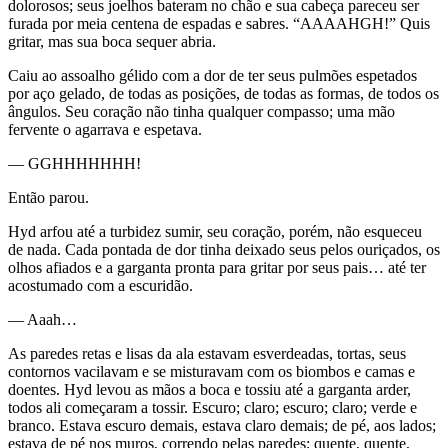
dolorosos; seus joelhos bateram no chão e sua cabeça pareceu ser
furada por meia centena de espadas e sabres. “AAAAHGH!” Quis
gritar, mas sua boca sequer abria.
Caiu ao assoalho gélido com a dor de ter seus pulmões espetados
por aço gelado, de todas as posições, de todas as formas, de todos os
ângulos. Seu coração não tinha qualquer compasso; uma mão
fervente o agarrava e espetava.
— GGHHHHHHH!
Então parou.
Hyd arfou até a turbidez sumir, seu coração, porém, não esqueceu
de nada. Cada pontada de dor tinha deixado seus pelos ouriçados, os
olhos afiados e a garganta pronta para gritar por seus pais… até ter
acostumado com a escuridão.
— Aaah…
As paredes retas e lisas da ala estavam esverdeadas, tortas, seus
contornos vacilavam e se misturavam com os biombos e camas e
doentes. Hyd levou as mãos a boca e tossiu até a garganta arder,
todos ali começaram a tossir. Escuro; claro; escuro; claro; verde e
branco. Estava escuro demais, estava claro demais; de pé, aos lados;
estava de pé nos muros, correndo pelas paredes; quente, quente,