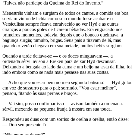
‘Talvez não participe da Queima do Rei do Inverno.”
Menestréis vinham e surgiam de todos os cantos, a comida era boa,
serviam vinho de lichia como se o mundo fosse acabar e o
Versiculista sempre ficava enraivecido ao ver Hyd e as outras
crianças a poucos goles de ficarem bêbadas. Era engraçado nos
primeiros momentos, todavia, depois que o boneco queimava, a
bagunça surgia; tumulto, brigas. Seus pais a tiravam de lá, mas
quando o verão chegava em sua metade, muitos bebês surgiam.
Quando a tarde deitava-se — e os doces minguavam —, a
ordenada-sérvil avisou a Ereken para deixar Hyd descansar.
Deixando a bengala ao lado da cama e um beijo na testa da filha, foi
indo embora como se nada mais pesasse nas suas costas.
— Acho que vou estar bem no meu segundo batismo! — Hyd gritou
em voz de sussurro para o pai; sorrindo. “Vou estar melhor”,
pensou, fitando às suas pernas e braços.
— Vai sim, posso confirmar isso — avisou também a ordenada-
sérvil, mexendo na pequena franja à mostra em sua touca.
Respondeu as duas com um sorriso de orelha a orelha, então disse:
— Dou seu presente lá.
“Não eram os doces?”