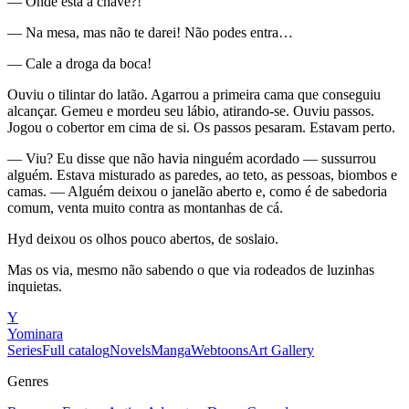
— Onde está a chave?!
— Na mesa, mas não te darei! Não podes entra…
— Cale a droga da boca!
Ouviu o tilintar do latão. Agarrou a primeira cama que conseguiu
alcançar. Gemeu e mordeu seu lábio, atirando-se. Ouviu passos.
Jogou o cobertor em cima de si. Os passos pesaram. Estavam perto.
— Viu? Eu disse que não havia ninguém acordado — sussurrou
alguém. Estava misturado as paredes, ao teto, as pessoas, biombos e
camas. — Alguém deixou o janelão aberto e, como é de sabedoria
comum, venta muito contra as montanhas de cá.
Hyd deixou os olhos pouco abertos, de soslaio.
Mas os via, mesmo não sabendo o que via rodeados de luzinhas
inquietas.
Y
Yominara
Series
Full catalog
Novels
Manga
Webtoons
Art Gallery
Genres