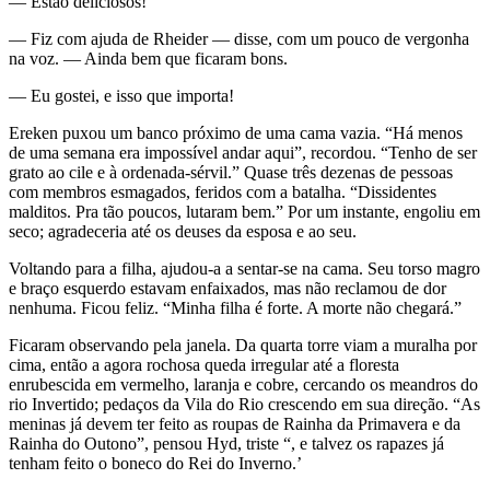
— Estão deliciosos!
— Fiz com ajuda de Rheider — disse, com um pouco de vergonha
na voz. — Ainda bem que ficaram bons.
— Eu gostei, e isso que importa!
Ereken puxou um banco próximo de uma cama vazia. “Há menos
de uma semana era impossível andar aqui”, recordou. “Tenho de ser
grato ao cile e à ordenada-sérvil.” Quase três dezenas de pessoas
com membros esmagados, feridos com a batalha. “Dissidentes
malditos. Pra tão poucos, lutaram bem.” Por um instante, engoliu em
seco; agradeceria até os deuses da esposa e ao seu.
Voltando para a filha, ajudou-a a sentar-se na cama. Seu torso magro
e braço esquerdo estavam enfaixados, mas não reclamou de dor
nenhuma. Ficou feliz. “Minha filha é forte. A morte não chegará.”
Ficaram observando pela janela. Da quarta torre viam a muralha por
cima, então a agora rochosa queda irregular até a floresta
enrubescida em vermelho, laranja e cobre, cercando os meandros do
rio Invertido; pedaços da Vila do Rio crescendo em sua direção. “As
meninas já devem ter feito as roupas de Rainha da Primavera e da
Rainha do Outono”, pensou Hyd, triste “, e talvez os rapazes já
tenham feito o boneco do Rei do Inverno.’