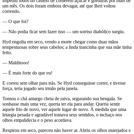
impediu todos do castelo de comerem açúcar e gorduras por mais de
um mês. Os dois foram embora devagar, até que Bert voltou
correndo.
— O que foi?
— Não podia ficar sem fazer isso — um sorriso diabólico surgiu.
Hyd engoliu em seco, vendo a morte chegar como duas mãos
tempestuosas sobre seus cabelos; a linda trancinha que sua mãe tinha
feito.
— Malditooo!
— É mais forte do que eu!
E correu sem olhar para trás. Se Hyd conseguisse correr, e tivesse
força, teria jogado seu irmão pela janela.
Tomou o chá amargo cheia de raiva, segurando sua bengala. Se
sonhasse mais uma vez, queria ter ela para andar. Queria sentir
aquele frio de novo, ver aquele lugar de novo. À medida que uma
letargia pesada e agradável tomava seus sentidos, o inchaço nos
olhos empalidecia e o peso acordava.
Respirou em seco, pareceu não haver ar. Abriu os olhos marejados e