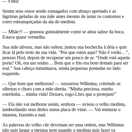
— Filha!
Sentiu seus ossos sendo esmagados com abraço apertado e as
lágrimas geladas de sua mãe antes mesmo de notar os contornos e
cores esbranquiçadas da ala do medista.
— Mhãe?! — grasnou guturalmente como se alma saísse da boca.
Estava quase vermelha.
Sua mãe aliviou, mas não soltou; juntou sua bochecha à dela e quis
ficar lá pelo resto da sua vida. “Por que estou aqui? Não é verão…”,
pensou Hyd, depois de recuperar um pouco de ar. “Onde está aquela
porta? Oh, era um sonho… Bem que o frio era bom demais para ser
real.” Sua cabeça tumultuava, sentia pequenas pontadas no lado
esquerdo.
— Que bom que melhorou! — sussurrou Willmina, cobrindo as
olheiras e choro com a mão direita. “Minha preciosa, minha
estrelinha… minha vida! Deuses, rogo-Lhes que a protejam!”
— Ela não vai melhorar assim, senhora — avisou o velho medista,
tamborilando seus dedos numa placa de vime. — Vai misturar o
miasma, fazendo-a mal.
As palavras do velho cile deveriam ser uma ordem, mas Willmina
não quis largar a menina nem quando o medista quis fazer os