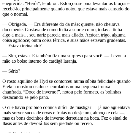
enegrecida. “Herói”, lembrou. Esforçou-se para levantar os braços e
recebê-lo, principalmente quando notou que estava mais cansado do
que o normal.
— Obrigada. — Era diferente do da mãe; quente, não cheirava
docemente. Gostava de como fedia a suor e couro, todavia tinha
algo a mais… seu nariz parecia mais afiado. Açúcar, trigo, alguma
coisa agridoce; outra coisa férrica, e suas mãos estavam grudentas.
— Estava treinando?
— Sim, estava. E também fiz uma surpresa para você. — Levou a
mão ao bolso interno do cardigã laranja.
— Sério?
O rosto aquilino de Hyd se contorceu numa súbita felicidade quando
Ereken mostrou os doces enrolados numa pequena trouxa
chanfrada. “Doce de inverno!”, notou pelo formato, as bolinhas
destacando-se pelo pano.
O cile havia proibido comida difícil de mastigar — já não aguentava
mais sorver sucos de ervas e frutas no desjejum, almoço e ceia —,
mas os bons docinhos de inverno derretiam na boca. Fez o sinal de
Ilasis antes de devorá-los sem piedade ou receio.