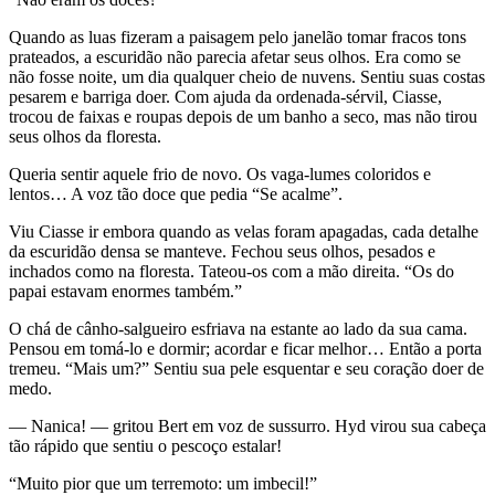
Quando as luas fizeram a paisagem pelo janelão tomar fracos tons
prateados, a escuridão não parecia afetar seus olhos. Era como se
não fosse noite, um dia qualquer cheio de nuvens. Sentiu suas costas
pesarem e barriga doer. Com ajuda da ordenada-sérvil, Ciasse,
trocou de faixas e roupas depois de um banho a seco, mas não tirou
seus olhos da floresta.
Queria sentir aquele frio de novo. Os vaga-lumes coloridos e
lentos… A voz tão doce que pedia “Se acalme”.
Viu Ciasse ir embora quando as velas foram apagadas, cada detalhe
da escuridão densa se manteve. Fechou seus olhos, pesados e
inchados como na floresta. Tateou-os com a mão direita. “Os do
papai estavam enormes também.”
O chá de cânho-salgueiro esfriava na estante ao lado da sua cama.
Pensou em tomá-lo e dormir; acordar e ficar melhor… Então a porta
tremeu. “Mais um?” Sentiu sua pele esquentar e seu coração doer de
medo.
— Nanica! — gritou Bert em voz de sussurro. Hyd virou sua cabeça
tão rápido que sentiu o pescoço estalar!
“Muito pior que um terremoto: um imbecil!”