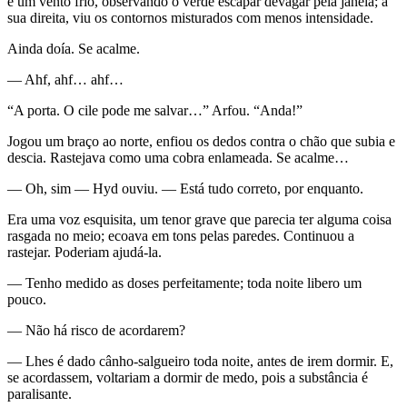
e um vento frio, observando o verde escapar devagar pela janela; à
sua direita, viu os contornos misturados com menos intensidade.
Ainda doía. Se acalme.
— Ahf, ahf… ahf…
“A porta. O cile pode me salvar…” Arfou. “Anda!”
Jogou um braço ao norte, enfiou os dedos contra o chão que subia e
descia. Rastejava como uma cobra enlameada. Se acalme…
— Oh, sim — Hyd ouviu. — Está tudo correto, por enquanto.
Era uma voz esquisita, um tenor grave que parecia ter alguma coisa
rasgada no meio; ecoava em tons pelas paredes. Continuou a
rastejar. Poderiam ajudá-la.
— Tenho medido as doses perfeitamente; toda noite libero um
pouco.
— Não há risco de acordarem?
— Lhes é dado cânho-salgueiro toda noite, antes de irem dormir. E,
se acordassem, voltariam a dormir de medo, pois a substância é
paralisante.