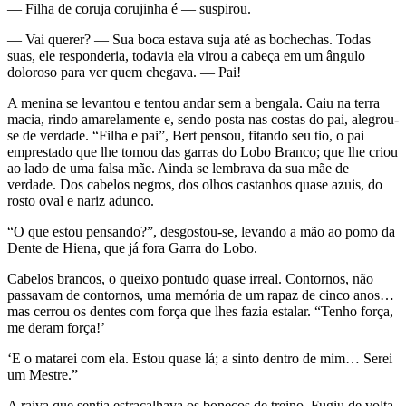
— Filha de coruja corujinha é — suspirou.
— Vai querer? — Sua boca estava suja até as bochechas. Todas
suas, ele responderia, todavia ela virou a cabeça em um ângulo
doloroso para ver quem chegava. — Pai!
A menina se levantou e tentou andar sem a bengala. Caiu na terra
macia, rindo amarelamente e, sendo posta nas costas do pai, alegrou-
se de verdade. “Filha e pai”, Bert pensou, fitando seu tio, o pai
emprestado que lhe tomou das garras do Lobo Branco; que lhe criou
ao lado de uma falsa mãe. Ainda se lembrava da sua mãe de
verdade. Dos cabelos negros, dos olhos castanhos quase azuis, do
rosto oval e nariz adunco.
“O que estou pensando?”, desgostou-se, levando a mão ao pomo da
Dente de Hiena, que já fora Garra do Lobo.
Cabelos brancos, o queixo pontudo quase irreal. Contornos, não
passavam de contornos, uma memória de um rapaz de cinco anos…
mas cerrou os dentes com força que lhes fazia estalar. “Tenho força,
me deram força!’
‘E o matarei com ela. Estou quase lá; a sinto dentro de mim… Serei
um Mestre.”
A raiva que sentia estraçalhava os bonecos de treino. Fugiu de volta