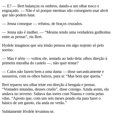
— E? — Bert balançou os ombros, dando-a um olhar tosco e
engraçado. — Não é só porque meninas não conseguem usar ahvit
que não podem lutar.
— Jenna consegue — refutou, de braços cruzados.
— Jenna não é mulher. — “Mesmo tendo uma verdadeira guilhotina
entre as pernas”, riu Bert.
Hydele imaginou que seu irmão pensou em algo nojento só pelo
sorriso.
— Mas é sério — voltou ele, sentado ao lado dela; olhos direção à
primeira muralha do castelo —, não quer tentar?
— Calos não fazem bem a uma dama — disse sarcasticamente e
sussurrou, com os olhos baixos, para si: “Mas bem que queria.”
Bert reparou seu olhar triste em direção à bengala e pernas.
“Vontades imundas, deuses cruéis”, disse consigo. Ainda assim, ela
andava no inverno. Saltava das torres com Nianna e corria pelas
vilas. “Aposto que, com uns seis meses pondo ela para fazer o
básico de um garoto, ela anda no verão.”
Subitamente Hydele levantou-se.