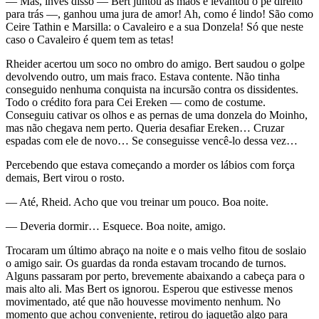
— Mas, invés disso — Bert juntou as mãos e levantou o pé direito
para trás —, ganhou uma jura de amor! Ah, como é lindo! São como
Ceire Tathin e Marsilla: o Cavaleiro e a sua Donzela! Só que neste
caso o Cavaleiro é quem tem as tetas!
Rheider acertou um soco no ombro do amigo. Bert saudou o golpe
devolvendo outro, um mais fraco. Estava contente. Não tinha
conseguido nenhuma conquista na incursão contra os dissidentes.
Todo o crédito fora para Cei Ereken — como de costume.
Conseguiu cativar os olhos e as pernas de uma donzela do Moinho,
mas não chegava nem perto. Queria desafiar Ereken… Cruzar
espadas com ele de novo… Se conseguisse vencê-lo dessa vez…
Percebendo que estava começando a morder os lábios com força
demais, Bert virou o rosto.
— Até, Rheid. Acho que vou treinar um pouco. Boa noite.
— Deveria dormir… Esquece. Boa noite, amigo.
Trocaram um último abraço na noite e o mais velho fitou de soslaio
o amigo sair. Os guardas da ronda estavam trocando de turnos.
Alguns passaram por perto, brevemente abaixando a cabeça para o
mais alto ali. Mas Bert os ignorou. Esperou que estivesse menos
movimentado, até que não houvesse movimento nenhum. No
momento que achou conveniente, retirou do jaquetão algo para