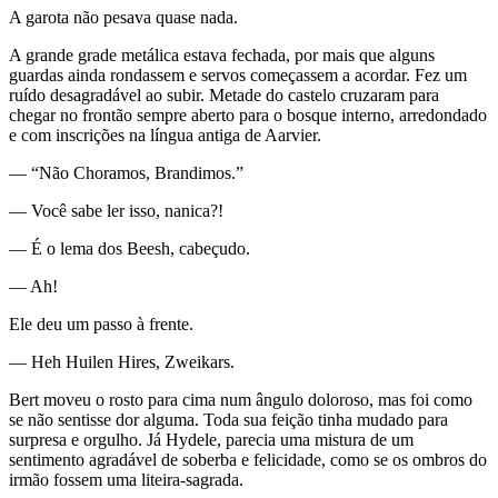
A garota não pesava quase nada.
A grande grade metálica estava fechada, por mais que alguns
guardas ainda rondassem e servos começassem a acordar. Fez um
ruído desagradável ao subir. Metade do castelo cruzaram para
chegar no frontão sempre aberto para o bosque interno, arredondado
e com inscrições na língua antiga de Aarvier.
— “Não Choramos, Brandimos.”
— Você sabe ler isso, nanica?!
— É o lema dos Beesh, cabeçudo.
— Ah!
Ele deu um passo à frente.
— Heh Huilen Hires, Zweikars.
Bert moveu o rosto para cima num ângulo doloroso, mas foi como
se não sentisse dor alguma. Toda sua feição tinha mudado para
surpresa e orgulho. Já Hydele, parecia uma mistura de um
sentimento agradável de soberba e felicidade, como se os ombros do
irmão fossem uma liteira-sagrada.