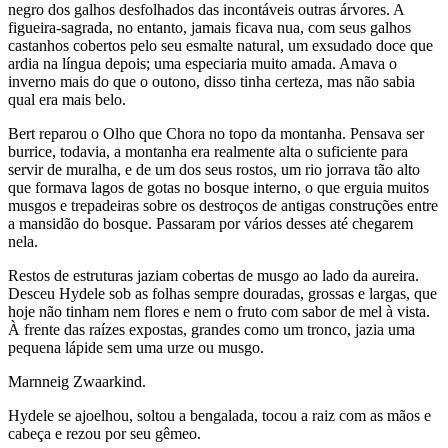
negro dos galhos desfolhados das incontáveis outras árvores. A
figueira-sagrada, no entanto, jamais ficava nua, com seus galhos
castanhos cobertos pelo seu esmalte natural, um exsudado doce que
ardia na língua depois; uma especiaria muito amada. Amava o
inverno mais do que o outono, disso tinha certeza, mas não sabia
qual era mais belo.
Bert reparou o Olho que Chora no topo da montanha. Pensava ser
burrice, todavia, a montanha era realmente alta o suficiente para
servir de muralha, e de um dos seus rostos, um rio jorrava tão alto
que formava lagos de gotas no bosque interno, o que erguia muitos
musgos e trepadeiras sobre os destroços de antigas construções entre
a mansidão do bosque. Passaram por vários desses até chegarem
nela.
Restos de estruturas jaziam cobertas de musgo ao lado da aureira.
Desceu Hydele sob as folhas sempre douradas, grossas e largas, que
hoje não tinham nem flores e nem o fruto com sabor de mel à vista.
À frente das raízes expostas, grandes como um tronco, jazia uma
pequena lápide sem uma urze ou musgo.
Marnneig Zwaarkind.
Hydele se ajoelhou, soltou a bengalada, tocou a raiz com as mãos e
cabeça e rezou por seu gêmeo.