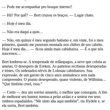
— Pode me acompanhar pro bosque interno?
— Hã? Por quê? — Bert cruzou os braços. — Lugar chato.
— Hoje é meu dia.
— Não era daqui a quin…
— Não, em quinze é meu segundo batismo e, em vinte, foi o meu
primeiro, quando me puseram montada nos chifres de um cabrito.
Hoje é meu dia… — ficou ainda mais cabisbaixa. — É o que nós
nascemos…
Bert lembrou-se. A tempestade de relâmpagos, a neve que cobria as
ameias. O desespero de Ereken. As parteiras recifanas desesperadas
e tristes. Os ordenados-sérvis de Lohssau cabisbaixos. Sua
expressão, de um garoto de cinco anos animalesco sem nada
compreender. O pranto desesperado, quase violento, de Willmina…
“Que história cruel, essa.”
— Certo — deu um sorriso amarelo, o melhor que conseguiu. A fim
de melhorar seu humor, tomou-a pelas axilas e a sentou em seus
ombros espadaúdos. “Me sinto alta aqui também”, riu Hydele e, se
ela sorria, Bert também.