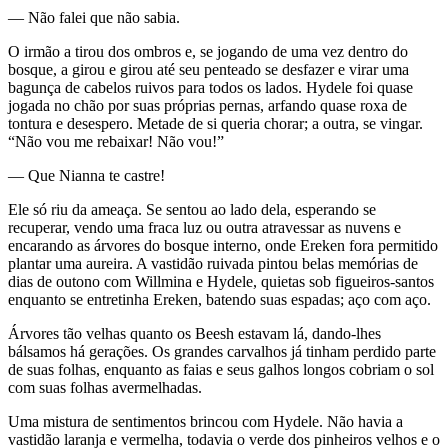
— Não falei que não sabia.
O irmão a tirou dos ombros e, se jogando de uma vez dentro do
bosque, a girou e girou até seu penteado se desfazer e virar uma
bagunça de cabelos ruivos para todos os lados. Hydele foi quase
jogada no chão por suas próprias pernas, arfando quase roxa de
tontura e desespero. Metade de si queria chorar; a outra, se vingar.
“Não vou me rebaixar! Não vou!”
— Que Nianna te castre!
Ele só riu da ameaça. Se sentou ao lado dela, esperando se
recuperar, vendo uma fraca luz ou outra atravessar as nuvens e
encarando as árvores do bosque interno, onde Ereken fora permitido
plantar uma aureira. A vastidão ruivada pintou belas memórias de
dias de outono com Willmina e Hydele, quietas sob figueiros-santos
enquanto se entretinha Ereken, batendo suas espadas; aço com aço.
Árvores tão velhas quanto os Beesh estavam lá, dando-lhes
bálsamos há gerações. Os grandes carvalhos já tinham perdido parte
de suas folhas, enquanto as faias e seus galhos longos cobriam o sol
com suas folhas avermelhadas.
Uma mistura de sentimentos brincou com Hydele. Não havia a
vastidão laranja e vermelha, todavia o verde dos pinheiros velhos e o