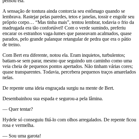
pensou ela.
A sensação de tontura ainda contorcia seu estômago quando se
lembrava. Rastejar pelas paredes, tetos e janelas, tossir e engolir seu
próprio corpo… “Mas tinha mais”, tentou lembrar, todavia o frio da
madrugada era tão confortável! Com o verde sumindo, preferiu
encarar os estranhos vaga-lumes que passeavam acalmados, quase
parados, pelo grande palanque retangular de pedra que era o pátio
de treino.
Com Bert era diferente, notou ela. Eram inquietos, turbulentos;
batiam-se sem parar, mesmo que seguindo um caminho como uma
veia cheia de pequenos pontos apertados. Não tinham várias cores;
quase transparentes. Todavia, percebera pequenos traços amarelados
nelas.
De repente uma ideia engraçada surgiu na mente de Bert.
Desembainhou sua espada e segurou-a pela lâmina.
— Quer tentar?
Hydele só conseguiu fitá-lo com olhos arregalados. De repente ficou
rosa e vermelha.
— Sou uma garota!