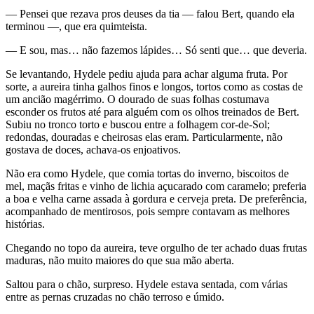
— Pensei que rezava pros deuses da tia — falou Bert, quando ela
terminou —, que era quimteista.
— E sou, mas… não fazemos lápides… Só senti que… que deveria.
Se levantando, Hydele pediu ajuda para achar alguma fruta. Por
sorte, a aureira tinha galhos finos e longos, tortos como as costas de
um ancião magérrimo. O dourado de suas folhas costumava
esconder os frutos até para alguém com os olhos treinados de Bert.
Subiu no tronco torto e buscou entre a folhagem cor-de-Sol;
redondas, douradas e cheirosas elas eram. Particularmente, não
gostava de doces, achava-os enjoativos.
Não era como Hydele, que comia tortas do inverno, biscoitos de
mel, maçãs fritas e vinho de lichia açucarado com caramelo; preferia
a boa e velha carne assada à gordura e cerveja preta. De preferência,
acompanhado de mentirosos, pois sempre contavam as melhores
histórias.
Chegando no topo da aureira, teve orgulho de ter achado duas frutas
maduras, não muito maiores do que sua mão aberta.
Saltou para o chão, surpreso. Hydele estava sentada, com várias
entre as pernas cruzadas no chão terroso e úmido.