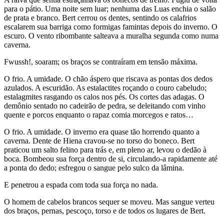
para o pátio. Uma noite sem luar; nenhuma das Luas enchia o salão
de prata e branco. Bert cerrou os dentes, sentindo os calafrios
escalarem sua barriga como formigas famintas depois do inverno. O
escuro. O vento ribombante salteava a muralha segunda como numa
caverna.
Fwussh!, soaram; os braços se contraíram em tensão máxima.
O frio. A umidade. O chão áspero que riscava as pontas dos dedos
azulados. A escuridão. As estalactites roçando o couro cabeludo;
estalagmites rasgando os calos nos pés. Os cortes das adagas. O
demônio sentado no cadeirão de pedra, se deleitando com vinho
quente e porcos enquanto o rapaz comia morcegos e ratos…
O frio. A umidade. O inverno era quase tão horrendo quanto a
caverna. Dente de Hiena cravou-se no torso do boneco. Bert
praticou um salto felino para trás e, em pleno ar, levou o dedão à
boca. Bombeou sua força dentro de si, circulando-a rapidamente até
a ponta do dedo; esfregou o sangue pelo sulco da lâmina.
E penetrou a espada com toda sua força no nada.
O homem de cabelos brancos sequer se moveu. Mas sangue verteu
dos braços, pernas, pescoço, torso e de todos os lugares de Bert.