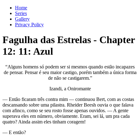
Home
Series
Gallery
Privacy Policy
Fagulha das Estrelas
-
Chapter
12
: 11: Azul
“Alguns homens só podem ser si mesmos quando estão incapazes
de pensar. Pensar é seu maior castigo, porém também a única forma
de não se castigarem.”
Izandi, a Oniromante
— Então ficaram três contra mim — continuou Bert, com as costas
descansando sobre uma pilastra. Rheider Beesh ouvia o que falava
com afinco, como se seu rosto fosse apenas ouvidos. — A gente
superava eles em número, obviamente. Eram, sei lá, um pra cada
quatro? Ainda assim eles tinham coragem!
— E então?