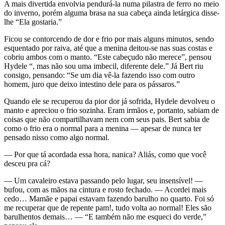
A mais divertida envolvia pendurá-la numa pilastra de ferro no meio
do inverno, porém alguma brasa na sua cabeça ainda letárgica disse-
lhe “Ela gostaria.”
Ficou se contorcendo de dor e frio por mais alguns minutos, sendo
esquentado por raiva, até que a menina deitou-se nas suas costas e
cobriu ambos com o manto. “Este cabeçudo não merece”, pensou
Hydele “, mas não sou uma imbecil, diferente dele.” Já Bert riu
consigo, pensando: “Se um dia vê-la fazendo isso com outro
homem, juro que deixo intestino dele para os pássaros.”
Quando ele se recuperou da pior dor já sofrida, Hydele devolveu o
manto e apreciou o frio sozinha. Eram irmãos e, portanto, sabiam de
coisas que não compartilhavam nem com seus pais. Bert sabia de
como o frio era o normal para a menina — apesar de nunca ter
pensado nisso como algo normal.
— Por que tá acordada essa hora, nanica? Aliás, como que você
desceu pra cá?
— Um cavaleiro estava passando pelo lugar, seu insensível! —
bufou, com as mãos na cintura e rosto fechado. — Acordei mais
cedo… Mamãe e papai estavam fazendo barulho no quarto. Foi só
me recuperar que de repente pam!, tudo volta ao normal! Eles são
barulhentos demais… — “E também não me esqueci do verde,”