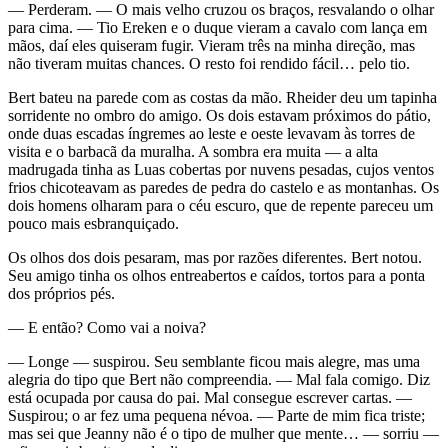
— Perderam. — O mais velho cruzou os braços, resvalando o olhar
para cima. — Tio Ereken e o duque vieram a cavalo com lança em
mãos, daí eles quiseram fugir. Vieram três na minha direção, mas
não tiveram muitas chances. O resto foi rendido fácil… pelo tio.
Bert bateu na parede com as costas da mão. Rheider deu um tapinha
sorridente no ombro do amigo. Os dois estavam próximos do pátio,
onde duas escadas íngremes ao leste e oeste levavam às torres de
visita e o barbacã da muralha. A sombra era muita — a alta
madrugada tinha as Luas cobertas por nuvens pesadas, cujos ventos
frios chicoteavam as paredes de pedra do castelo e as montanhas. Os
dois homens olharam para o céu escuro, que de repente pareceu um
pouco mais esbranquiçado.
Os olhos dos dois pesaram, mas por razões diferentes. Bert notou.
Seu amigo tinha os olhos entreabertos e caídos, tortos para a ponta
dos próprios pés.
— E então? Como vai a noiva?
— Longe — suspirou. Seu semblante ficou mais alegre, mas uma
alegria do tipo que Bert não compreendia. — Mal fala comigo. Diz
está ocupada por causa do pai. Mal consegue escrever cartas. —
Suspirou; o ar fez uma pequena névoa. — Parte de mim fica triste;
mas sei que Jeanny não é o tipo de mulher que mente… — sorriu —