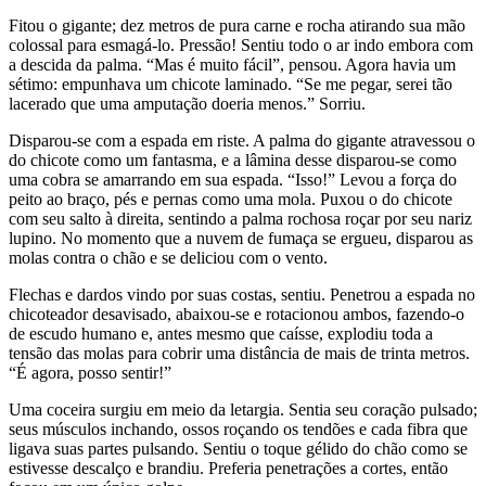
Fitou o gigante; dez metros de pura carne e rocha atirando sua mão
colossal para esmagá-lo. Pressão! Sentiu todo o ar indo embora com
a descida da palma. “Mas é muito fácil”, pensou. Agora havia um
sétimo: empunhava um chicote laminado. “Se me pegar, serei tão
lacerado que uma amputação doeria menos.” Sorriu.
Disparou-se com a espada em riste. A palma do gigante atravessou o
do chicote como um fantasma, e a lâmina desse disparou-se como
uma cobra se amarrando em sua espada. “Isso!” Levou a força do
peito ao braço, pés e pernas como uma mola. Puxou o do chicote
com seu salto à direita, sentindo a palma rochosa roçar por seu nariz
lupino. No momento que a nuvem de fumaça se ergueu, disparou as
molas contra o chão e se deliciou com o vento.
Flechas e dardos vindo por suas costas, sentiu. Penetrou a espada no
chicoteador desavisado, abaixou-se e rotacionou ambos, fazendo-o
de escudo humano e, antes mesmo que caísse, explodiu toda a
tensão das molas para cobrir uma distância de mais de trinta metros.
“É agora, posso sentir!”
Uma coceira surgiu em meio da letargia. Sentia seu coração pulsado;
seus músculos inchando, ossos roçando os tendões e cada fibra que
ligava suas partes pulsando. Sentiu o toque gélido do chão como se
estivesse descalço e brandiu. Preferia penetrações a cortes, então