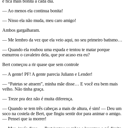
e fica mais bonita a cada dia.
— Ao menos ela continua bonita!
— Nisso ela não muda, meu caro amigo!
Ambos gargalharam.
— Me lembro da vez que ela veio aqui, no seu primeiro batismo…
— Quando ela roubou uma espada e tentou te matar porque
esmurrou o cavaleiro dela, que por acaso era eu?
Bert começou a rir quase que sem controle
— A gente! PF! A gente parecia Juliann e Lender!
— “Patetas se atraem”, minha mãe disse… E você era bem mais
velho. Não tinha graça.
— Treze pra dez não é muita diferença.
— Quando se tem três cabeças a mais de altura, é sim! — Deu um
soco na costela de Bert, que fingiu sentir dor para animar o amigo.
— Pensei que ia morrer!