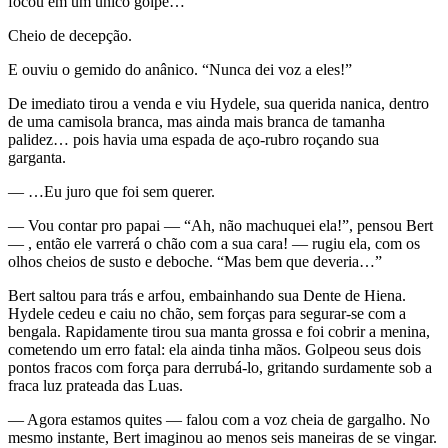
focou em um único golpe…
Cheio de decepção.
E ouviu o gemido do anânico. “Nunca dei voz a eles!”
De imediato tirou a venda e viu Hydele, sua querida nanica, dentro
de uma camisola branca, mas ainda mais branca de tamanha
palidez… pois havia uma espada de aço-rubro roçando sua
garganta.
— …Eu juro que foi sem querer.
— Vou contar pro papai — “Ah, não machuquei ela!”, pensou Bert
— , então ele varrerá o chão com a sua cara! — rugiu ela, com os
olhos cheios de susto e deboche. “Mas bem que deveria…”
Bert saltou para trás e arfou, embainhando sua Dente de Hiena.
Hydele cedeu e caiu no chão, sem forças para segurar-se com a
bengala. Rapidamente tirou sua manta grossa e foi cobrir a menina,
cometendo um erro fatal: ela ainda tinha mãos. Golpeou seus dois
pontos fracos com força para derrubá-lo, gritando surdamente sob a
fraca luz prateada das Luas.
— Agora estamos quites — falou com a voz cheia de gargalho. No
mesmo instante, Bert imaginou ao menos seis maneiras de se vingar.