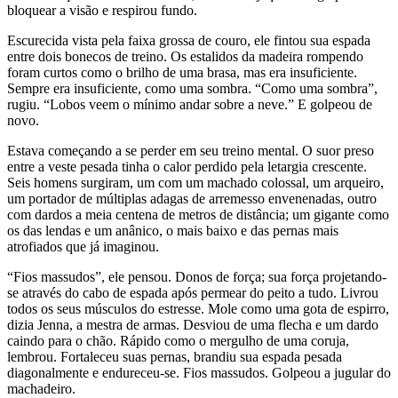
bloquear a visão e respirou fundo.
Escurecida vista pela faixa grossa de couro, ele fintou sua espada
entre dois bonecos de treino. Os estalidos da madeira rompendo
foram curtos como o brilho de uma brasa, mas era insuficiente.
Sempre era insuficiente, como uma sombra. “Como uma sombra”,
rugiu. “Lobos veem o mínimo andar sobre a neve.” E golpeou de
novo.
Estava começando a se perder em seu treino mental. O suor preso
entre a veste pesada tinha o calor perdido pela letargia crescente.
Seis homens surgiram, um com um machado colossal, um arqueiro,
um portador de múltiplas adagas de arremesso envenenadas, outro
com dardos a meia centena de metros de distância; um gigante como
os das lendas e um anânico, o mais baixo e das pernas mais
atrofiados que já imaginou.
“Fios massudos”, ele pensou. Donos de força; sua força projetando-
se através do cabo de espada após permear do peito a tudo. Livrou
todos os seus músculos do estresse. Mole como uma gota de espirro,
dizia Jenna, a mestra de armas. Desviou de uma flecha e um dardo
caindo para o chão. Rápido como o mergulho de uma coruja,
lembrou. Fortaleceu suas pernas, brandiu sua espada pesada
diagonalmente e endureceu-se. Fios massudos. Golpeou a jugular do
machadeiro.