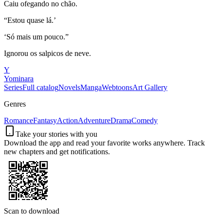
Caiu ofegando no chão.
“Estou quase lá.’
‘Só mais um pouco.”
Ignorou os salpicos de neve.
Y
Yominara
Series
Full catalog
Novels
Manga
Webtoons
Art Gallery
Genres
Romance
Fantasy
Action
Adventure
Drama
Comedy
Take your stories with you
Download the app and read your favorite works anywhere. Track
new chapters and get notifications.
Scan to download