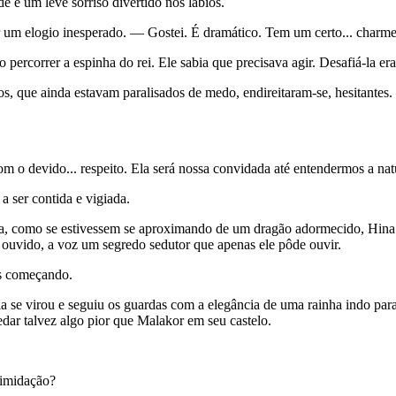
 e um leve sorriso divertido nos lábios.
um elogio inesperado. — Gostei. É dramático. Tem um certo... charme
io percorrer a espinha do rei. Ele sabia que precisava agir. Desafiá-la 
, que ainda estavam paralisados de medo, endireitaram-se, hesitante
 o devido... respeito. Ela será nossa convidada até entendermos a natu
a ser contida e vigiada.
, como se estivessem se aproximando de um dragão adormecido, Hina s
u ouvido, a voz um segredo sedutor que apenas ele pôde ouvir.
as começando.
 se virou e seguiu os guardas com a elegância de uma rainha indo para
dar talvez algo pior que Malakor em seu castelo.
timidação?