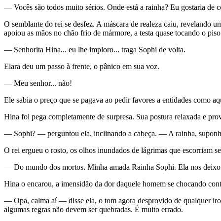
— Vocês são todos muito sérios. Onde está a rainha? Eu gostaria de co
O semblante do rei se desfez. A máscara de realeza caiu, revelando um
apoiou as mãos no chão frio de mármore, a testa quase tocando o piso
— Senhorita Hina... eu lhe imploro... traga Sophi de volta.
Elara deu um passo à frente, o pânico em sua voz.
— Meu senhor... não!
Ele sabia o preço que se pagava ao pedir favores a entidades como aq
Hina foi pega completamente de surpresa. Sua postura relaxada e prov
— Sophi? — perguntou ela, inclinando a cabeça. — A rainha, suponh
O rei ergueu o rosto, os olhos inundados de lágrimas que escorriam 
— Do mundo dos mortos. Minha amada Rainha Sophi. Ela nos deixou há
Hina o encarou, a imensidão da dor daquele homem se chocando cont
— Opa, calma aí — disse ela, o tom agora desprovido de qualquer iron
algumas regras não devem ser quebradas. É muito errado.