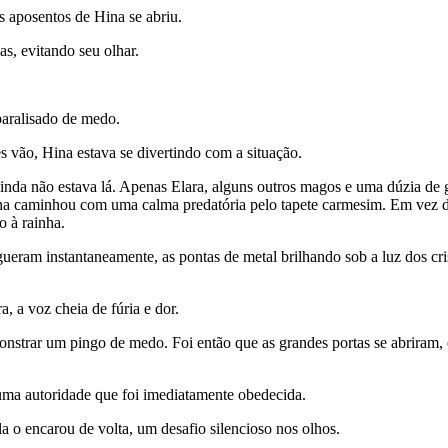
s aposentos de Hina se abriu.
, evitando seu olhar.
 paralisado de medo.
vão, Hina estava se divertindo com a situação.
da não estava lá. Apenas Elara, alguns outros magos e uma dúzia de gu
na caminhou com uma calma predatória pelo tapete carmesim. Em vez de 
o à rainha.
gueram instantaneamente, as pontas de metal brilhando sob a luz dos cri
 a voz cheia de fúria e dor.
onstrar um pingo de medo. Foi então que as grandes portas se abriram,
ma autoridade que foi imediatamente obedecida.
a o encarou de volta, um desafio silencioso nos olhos.