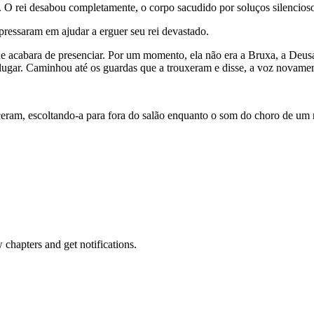
l. O rei desabou completamente, o corpo sacudido por soluços silencios
pressaram em ajudar a erguer seu rei devastado.
ue acabara de presenciar. Por um momento, ela não era a Bruxa, a De
ao lugar. Caminhou até os guardas que a trouxeram e disse, a voz novam
eram, escoltando-a para fora do salão enquanto o som do choro de um re
hapters and get notifications.