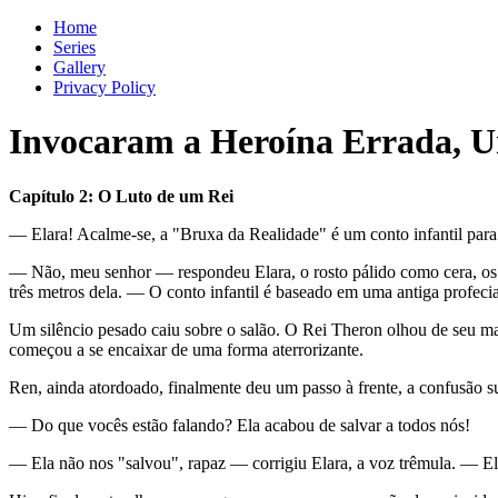
Home
Series
Gallery
Privacy Policy
Invocaram a Heroína Errada, U
Capítulo 2: O Luto de um Rei
— Elara! Acalme-se, a "Bruxa da Realidade" é um conto infantil para 
— Não, meu senhor — respondeu Elara, o rosto pálido como cera, os 
três metros dela. — O conto infantil é baseado em uma antiga profeci
Um silêncio pesado caiu sobre o salão. O Rei Theron olhou de seu mag
começou a se encaixar de uma forma aterrorizante.
Ren, ainda atordoado, finalmente deu um passo à frente, a confusão 
— Do que vocês estão falando? Ela acabou de salvar a todos nós!
— Ela não nos "salvou", rapaz — corrigiu Elara, a voz trêmula. — Ela 