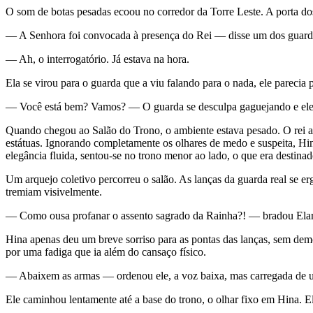
O som de botas pesadas ecoou no corredor da Torre Leste. A porta do
— A Senhora foi convocada à presença do Rei — disse um dos guardas
— Ah, o interrogatório. Já estava na hora.
Ela se virou para o guarda que a viu falando para o nada, ele parecia
— Você está bem? Vamos? — O guarda se desculpa gaguejando e eles 
Quando chegou ao Salão do Trono, o ambiente estava pesado. O rei ain
estátuas. Ignorando completamente os olhares de medo e suspeita, Hi
elegância fluida, sentou-se no trono menor ao lado, o que era destinad
Um arquejo coletivo percorreu o salão. As lanças da guarda real se er
tremiam visivelmente.
— Como ousa profanar o assento sagrado da Rainha?! — bradou Elara,
Hina apenas deu um breve sorriso para as pontas das lanças, sem dem
por uma fadiga que ia além do cansaço físico.
— Abaixem as armas — ordenou ele, a voz baixa, mas carregada de u
Ele caminhou lentamente até a base do trono, o olhar fixo em Hina. El