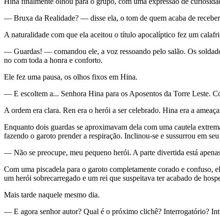
Hina finalmente olhou para o grupo, com uma expressão de curiosidade
— Bruxa da Realidade? — disse ela, o tom de quem acaba de receber 
A naturalidade com que ela aceitou o título apocalíptico fez um calafr
— Guardas! — comandou ele, a voz ressoando pelo salão. Os soldados
no com toda a honra e conforto.
Ele fez uma pausa, os olhos fixos em Hina.
— E escoltem a... Senhora Hina para os Aposentos da Torre Leste. Com
A ordem era clara. Ren era o herói a ser celebrado. Hina era a ameaça 
Enquanto dois guardas se aproximavam dela com uma cautela extrema
fazendo o garoto prender a respiração. Inclinou-se e sussurrou em se
— Não se preocupe, meu pequeno herói. A parte divertida está apen
Com uma piscadela para o garoto completamente corado e confuso, ela
um herói sobrecarregado e um rei que suspeitava ter acabado de hospe
Mais tarde naquele mesmo dia.
— E agora senhor autor? Qual é o próximo clichê? Interrogatório? In