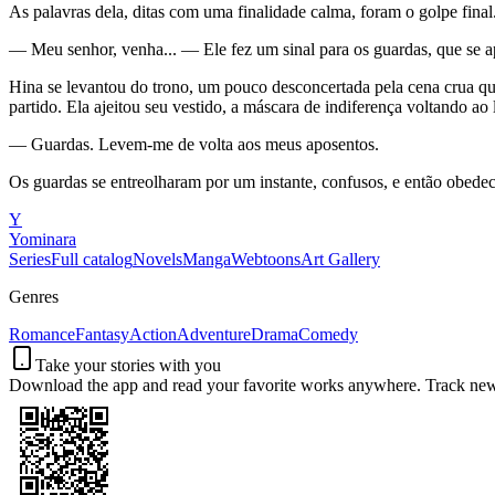
As palavras dela, ditas com uma finalidade calma, foram o golpe fina
— Meu senhor, venha... — Ele fez um sinal para os guardas, que se a
Hina se levantou do trono, um pouco desconcertada pela cena crua q
partido. Ela ajeitou seu vestido, a máscara de indiferença voltando 
— Guardas. Levem-me de volta aos meus aposentos.
Os guardas se entreolharam por um instante, confusos, e então obedec
Y
Yominara
Series
Full catalog
Novels
Manga
Webtoons
Art Gallery
Genres
Romance
Fantasy
Action
Adventure
Drama
Comedy
Take your stories with you
Download the app and read your favorite works anywhere. Track new c