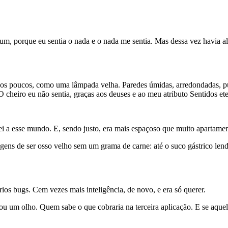
, porque eu sentia o nada e o nada me sentia. Mas dessa vez havia algo
o aos poucos, como uma lâmpada velha. Paredes úmidas, arredondadas,
 cheiro eu não sentia, graças aos deuses e ao meu atributo Sentidos e
i a esse mundo. E, sendo justo, era mais espaçoso que muito apartame
gens de ser osso velho sem um grama de carne: até o suco gástrico lendá
ios bugs. Cem vezes mais inteligência, de novo, e era só querer.
u um olho. Quem sabe o que cobraria na terceira aplicação. E se aquele 