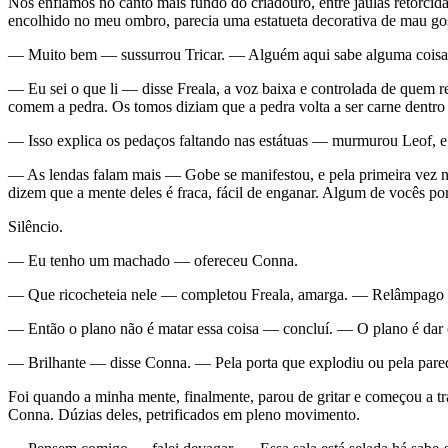
Nos enfiamos no canto mais fundo do criadouro, entre jaulas retorcida
encolhido no meu ombro, parecia uma estatueta decorativa de mau go
— Muito bem — sussurrou Tricar. — Alguém aqui sabe alguma coisa sob
— Eu sei o que li — disse Freala, a voz baixa e controlada de quem r
comem a pedra. Os tomos diziam que a pedra volta a ser carne dentro 
— Isso explica os pedaços faltando nas estátuas — murmurou Leof, e 
— As lendas falam mais — Gobe se manifestou, e pela primeira vez 
dizem que a mente deles é fraca, fácil de enganar. Algum de vocês po
Silêncio.
— Eu tenho um machado — ofereceu Conna.
— Que ricocheteia nele — completou Freala, amarga. — Relâmpago ex
— Então o plano não é matar essa coisa — concluí. — O plano é dar 
— Brilhante — disse Conna. — Pela porta que explodiu ou pela pare
Foi quando a minha mente, finalmente, parou de gritar e começou a tr
Conna. Dúzias deles, petrificados em pleno movimento.