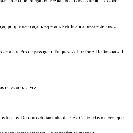
ostas no escudo, ofegando. Freala tinha as mãos trêmulas. Gobe,
caçar, porque não caçam: esperam. Petrificam a presa e depois…
s de guardiões de passagem. Fraquezas? Luz forte. Relâmpagos. E
 de estudo, talvez.
a os insetos. Besouros do tamanho de cães. Centopeias maiores que a