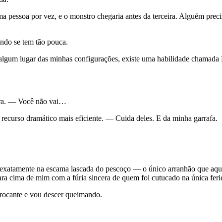
a pessoa por vez, e o monstro chegaria antes da terceira. Alguém preci
ando se tem tão pouca.
m algum lugar das minhas configurações, existe uma habilidade chamada
ra. — Você não vai…
recurso dramático mais eficiente. — Cuida deles. E da minha garrafa.
xatamente na escama lascada do pescoço — o único arranhão que aquele 
ara cima de mim com a fúria sincera de quem foi cutucado na única feri
rocante e vou descer queimando.