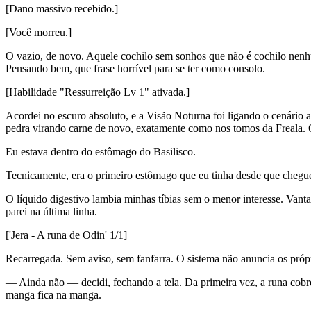
[Dano massivo recebido.]
[Você morreu.]
O vazio, de novo. Aquele cochilo sem sonhos que não é cochilo nenhum
Pensando bem, que frase horrível para se ter como consolo.
[Habilidade "Ressurreição Lv 1" ativada.]
Acordei no escuro absoluto, e a Visão Noturna foi ligando o cenári
pedra virando carne de novo, exatamente como nos tomos da Freala. O
Eu estava dentro do estômago do Basilisco.
Tecnicamente, era o primeiro estômago que eu tinha desde que chegue
O líquido digestivo lambia minhas tíbias sem o menor interesse. Vanta
parei na última linha.
['Jera - A runa de Odin' 1/1]
Recarregada. Sem aviso, sem fanfarra. O sistema não anuncia os própr
— Ainda não — decidi, fechando a tela. Da primeira vez, a runa cobro
manga fica na manga.