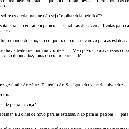
s e uma fileira de estátuas que um dia foram pessoas. Leof apoiou as c
sto.
re essa criatura que não seja "o olhar dela petrifica"?
ecita para não entrar em pânico. — Criaturas de caverna. Lentas para 
deles.
todo mundo decidiu, em conjunto, não olhar de novo para as estátuas.
não havia teatro nenhum na voz dele. — Meu povo chamava essas coisa
r acaso domina luz, raios ou controle mental?
ige fundir Ar e Luz. Eu tenho Ar. Se algum deus me devolver dez anos
o fora.
de de pedra maciça?
abalhar. Eu olhei de novo para as estátuas. Não para as pessoas — par