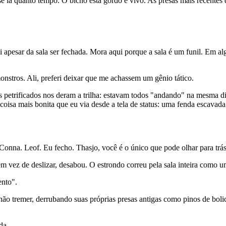
 lá quanto tempo. O bicho está gordo e vivo. As presas mais recentes d
apesar da sala ser fechada. Mora aqui porque a sala é um funil. Em al
stros. Ali, preferi deixar que me achassem um gênio tático.
os petrificados nos deram a trilha: estavam todos "andando" na mesma
 coisa mais bonita que eu via desde a tela de status: uma fenda escavada
onna. Leof. Eu fecho. Thasjo, você é o único que pode olhar para trás
m vez de deslizar, desabou. O estrondo correu pela sala inteira como um
ento".
hão tremer, derrubando suas próprias presas antigas como pinos de bolic
da.