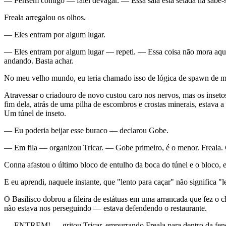
— Pensem comigo — falei devagar. — Essa sala está selada há sabe-se
Freala arregalou os olhos.
— Eles entram por algum lugar.
— Eles entram por algum lugar — repeti. — Essa coisa não mora aqui 
andando. Basta achar.
No meu velho mundo, eu teria chamado isso de lógica de spawn de mon
Atravessar o criadouro de novo custou caro nos nervos, mas os inset
fim dela, atrás de uma pilha de escombros e crostas minerais, estava a
Um túnel de inseto.
— Eu poderia beijar esse buraco — declarou Gobe.
— Em fila — organizou Tricar. — Gobe primeiro, é o menor. Freala. C
Conna afastou o último bloco de entulho da boca do túnel e o bloco, e
E eu aprendi, naquele instante, que "lento para caçar" não significa "l
O Basilisco dobrou a fileira de estátuas em uma arrancada que fez o c
não estava nos perseguindo — estava defendendo o restaurante.
— ENTREM! — gritou Tricar, empurrando Freala para dentro da fen