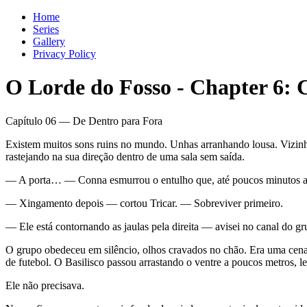
Home
Series
Gallery
Privacy Policy
O Lorde do Fosso
-
Chapter
6
: 
Capítulo 06 — De Dentro para Fora
Existem muitos sons ruins no mundo. Unhas arranhando lousa. Vizinho
rastejando na sua direção dentro de uma sala sem saída.
— A porta… — Conna esmurrou o entulho que, até poucos minutos atrá
— Xingamento depois — cortou Tricar. — Sobreviver primeiro.
— Ele está contornando as jaulas pela direita — avisei no canal do 
O grupo obedeceu em silêncio, olhos cravados no chão. Era uma cena 
de futebol. O Basilisco passou arrastando o ventre a poucos metros, le
Ele não precisava.