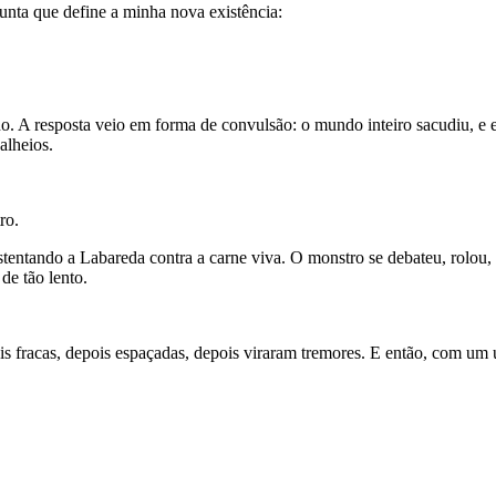
unta que define a minha nova existência:
 A resposta veio em forma de convulsão: o mundo inteiro sacudiu, e e
alheios.
ro.
stentando a Labareda contra a carne viva. O monstro se debateu, rolou
de tão lento.
is fracas, depois espaçadas, depois viraram tremores. E então, com u