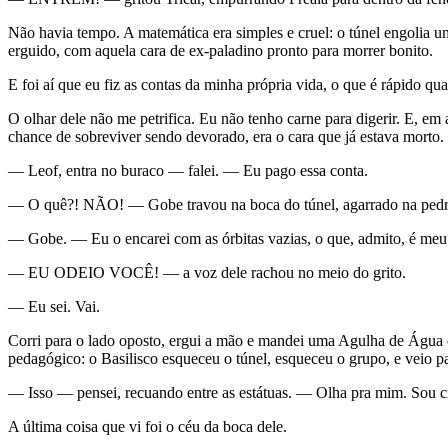
Não havia tempo. A matemática era simples e cruel: o túnel engolia um
erguido, com aquela cara de ex-paladino pronto para morrer bonito.
E foi aí que eu fiz as contas da minha própria vida, o que é rápido qu
O olhar dele não me petrifica. Eu não tenho carne para digerir. E, e
chance de sobreviver sendo devorado, era o cara que já estava morto.
— Leof, entra no buraco — falei. — Eu pago essa conta.
— O quê?! NÃO! — Gobe travou na boca do túnel, agarrado na ped
— Gobe. — Eu o encarei com as órbitas vazias, o que, admito, é meu 
— EU ODEIO VOCÊ! — a voz dele rachou no meio do grito.
— Eu sei. Vai.
Corri para o lado oposto, ergui a mão e mandei uma Agulha de Água e
pedagógico: o Basilisco esqueceu o túnel, esqueceu o grupo, e veio p
— Isso — pensei, recuando entre as estátuas. — Olha pra mim. Sou c
A última coisa que vi foi o céu da boca dele.