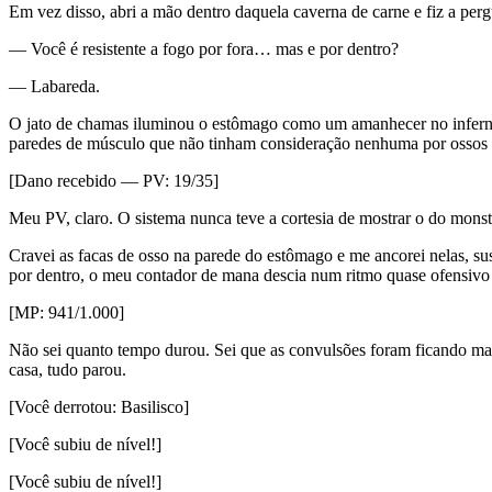
Em vez disso, abri a mão dentro daquela caverna de carne e fiz a perg
— Você é resistente a fogo por fora… mas e por dentro?
— Labareda.
O jato de chamas iluminou o estômago como um amanhecer no inferno.
paredes de músculo que não tinham consideração nenhuma por ossos 
[Dano recebido — PV: 19/35]
Meu PV, claro. O sistema nunca teve a cortesia de mostrar o do monst
Cravei as facas de osso na parede do estômago e me ancorei nelas, su
por dentro, o meu contador de mana descia num ritmo quase ofensivo 
[MP: 941/1.000]
Não sei quanto tempo durou. Sei que as convulsões foram ficando ma
casa, tudo parou.
[Você derrotou: Basilisco]
[Você subiu de nível!]
[Você subiu de nível!]