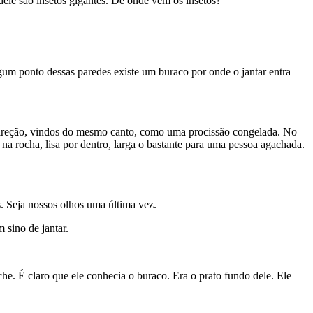
ele são insetos gigantes. De onde vêm os insetos?
gum ponto dessas paredes existe um buraco por onde o jantar entra
 direção, vindos do mesmo canto, como uma procissão congelada. No
 na rocha, lisa por dentro, larga o bastante para uma pessoa agachada.
. Seja nossos olhos uma última vez.
 sino de jantar.
he. É claro que ele conhecia o buraco. Era o prato fundo dele. Ele