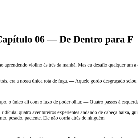
Capítulo 06 — De Dentro para F
 aprendendo violino às três da manhã. Mas eu desafio qualquer um a en
s, era a nossa única rota de fuga. — Aquele gordo desgraçado selou 
grupo, o único ali com o luxo de poder olhar. — Quatro passos à esque
ridícula: quatro aventureiros experientes andando de cabeça baixa, g
nto, pesado, paciente. Ele não corria atrás de ninguém.