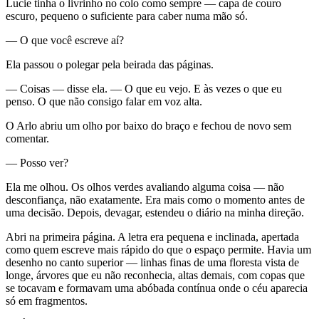
Lucie tinha o livrinho no colo como sempre — capa de couro
escuro, pequeno o suficiente para caber numa mão só.
— O que você escreve aí?
Ela passou o polegar pela beirada das páginas.
— Coisas — disse ela. — O que eu vejo. E às vezes o que eu
penso. O que não consigo falar em voz alta.
O Arlo abriu um olho por baixo do braço e fechou de novo sem
comentar.
— Posso ver?
Ela me olhou. Os olhos verdes avaliando alguma coisa — não
desconfiança, não exatamente. Era mais como o momento antes de
uma decisão. Depois, devagar, estendeu o diário na minha direção.
Abri na primeira página. A letra era pequena e inclinada, apertada
como quem escreve mais rápido do que o espaço permite. Havia um
desenho no canto superior — linhas finas de uma floresta vista de
longe, árvores que eu não reconhecia, altas demais, com copas que
se tocavam e formavam uma abóbada contínua onde o céu aparecia
só em fragmentos.