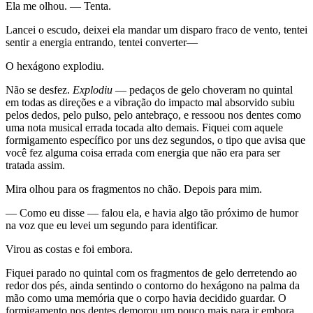
Ela me olhou. — Tenta.
Lancei o escudo, deixei ela mandar um disparo fraco de vento, tentei
sentir a energia entrando, tentei converter—
O hexágono explodiu.
Não se desfez.
Explodiu
— pedaços de gelo choveram no quintal
em todas as direções e a vibração do impacto mal absorvido subiu
pelos dedos, pelo pulso, pelo antebraço, e ressoou nos dentes como
uma nota musical errada tocada alto demais. Fiquei com aquele
formigamento específico por uns dez segundos, o tipo que avisa que
você fez alguma coisa errada com energia que não era para ser
tratada assim.
Mira olhou para os fragmentos no chão. Depois para mim.
— Como eu disse — falou ela, e havia algo tão próximo de humor
na voz que eu levei um segundo para identificar.
Virou as costas e foi embora.
Fiquei parado no quintal com os fragmentos de gelo derretendo ao
redor dos pés, ainda sentindo o contorno do hexágono na palma da
mão como uma memória que o corpo havia decidido guardar. O
formigamento nos dentes demorou um pouco mais para ir embora.