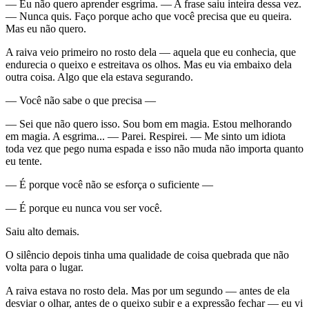
— Eu não quero aprender esgrima. — A frase saiu inteira dessa vez.
— Nunca quis. Faço porque acho que você precisa que eu queira.
Mas eu não quero.
A raiva veio primeiro no rosto dela — aquela que eu conhecia, que
endurecia o queixo e estreitava os olhos. Mas eu via embaixo dela
outra coisa. Algo que ela estava segurando.
— Você não sabe o que precisa —
— Sei que não quero isso. Sou bom em magia. Estou melhorando
em magia. A esgrima... — Parei. Respirei. — Me sinto um idiota
toda vez que pego numa espada e isso não muda não importa quanto
eu tente.
— É porque você não se esforça o suficiente —
— É porque eu nunca vou ser você.
Saiu alto demais.
O silêncio depois tinha uma qualidade de coisa quebrada que não
volta para o lugar.
A raiva estava no rosto dela. Mas por um segundo — antes de ela
desviar o olhar, antes de o queixo subir e a expressão fechar — eu vi