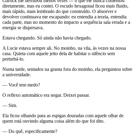
Garrick me derrubou menos vezes — o que ele nunca comentou
diretamente, mas eu contei. O escudo hexagonal ficou mais fluido,
mais rápido, mais lembrado do que construído. O absorver e
devolver continuava me escapando: eu entendia a teoria, entendia
cada parte, mas no momento do impacto a sequência saía errada e a
energia se dispersava.
Estava chegando. Só ainda não havia chegado.
A Lucie estava sempre ali. No moinho, na vila, às vezes na nossa
casa. Quieta com aquele jeito dela de habitar o silêncio sem
perturbá-lo.
Numa tarde, sentados na grama fora do moinho, ela perguntou sobre
a universidade.
— Você tem medo?
O reflexo automático era negar. Deixei passar.
— Sim.
Ela ficou olhando para as espigas douradas com aquele olhar de
quem está ouvindo alguma coisa além do que foi dito.
— Do quê, especificamente?