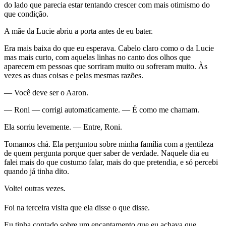
do lado que parecia estar tentando crescer com mais otimismo do
que condição.
A mãe da Lucie abriu a porta antes de eu bater.
Era mais baixa do que eu esperava. Cabelo claro como o da Lucie
mas mais curto, com aquelas linhas no canto dos olhos que
aparecem em pessoas que sorriram muito ou sofreram muito. Às
vezes as duas coisas e pelas mesmas razões.
— Você deve ser o Aaron.
— Roni — corrigi automaticamente. — É como me chamam.
Ela sorriu levemente. — Entre, Roni.
Tomamos chá. Ela perguntou sobre minha família com a gentileza
de quem pergunta porque quer saber de verdade. Naquele dia eu
falei mais do que costumo falar, mais do que pretendia, e só percebi
quando já tinha dito.
Voltei outras vezes.
Foi na terceira visita que ela disse o que disse.
Eu tinha contado sobre um encantamento que eu achava que