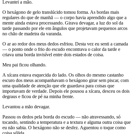
Levantei a mão.
O hexágono de gelo translúcido tomou forma. As bordas mais
regulares do que de manhã — o corpo havia aprendido algo que a
mente ainda estava processando. Girava devagar, a luz do sol da
tarde passando por ele em ângulos que projetavam pequenos arcos
no chão de madeira da varanda.
O ar ao redor dos meus dedos esfriou. Desta vez eu senti a camada
— o ponto onde o frio do escudo encontrava o calor da tarde e
criava uma borda invisível entre dois estados de coisa.
Meu pai ficou olhando.
A xícara estava esquecida do lado. Os olhos do mesmo castanho
escuro dos meus acompanhavam o hexágono girar sem piscar, com
uma qualidade de atenção que ele guardava para coisas que
importavam de verdade. Depois ele pousou a xícara, desceu os dois
degraus e ficou de pé na minha frente.
Levantou a mão devagar.
Passou os dedos pela borda do escudo — não atravessando, só
tocando, sentindo a temperatura e a textura e alguma outra coisa que
eu não sabia. O hexágono não se desfez. Aguentou o toque como
coisa sólida.