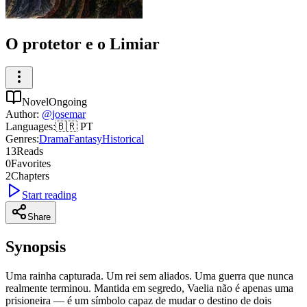
O protetor e o Limiar
Novel
Ongoing
Author
:
@
josemar
Languages
:
🇧🇷
PT
Genres
:
Drama
Fantasy
Historical
13
Reads
0
Favorites
2
Chapters
Start reading
Share
Synopsis
Uma rainha capturada. Um rei sem aliados. Uma guerra que nunca
realmente terminou. Mantida em segredo, Vaelia não é apenas uma
prisioneira — é um símbolo capaz de mudar o destino de dois