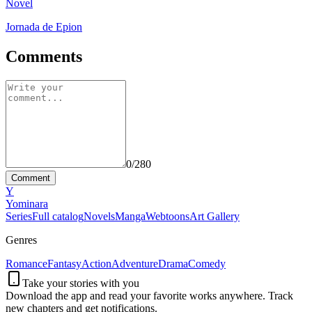
Novel
Jornada de Epion
Comments
0
/280
Comment
Y
Yominara
Series
Full catalog
Novels
Manga
Webtoons
Art Gallery
Genres
Romance
Fantasy
Action
Adventure
Drama
Comedy
Take your stories with you
Download the app and read your favorite works anywhere. Track
new chapters and get notifications.