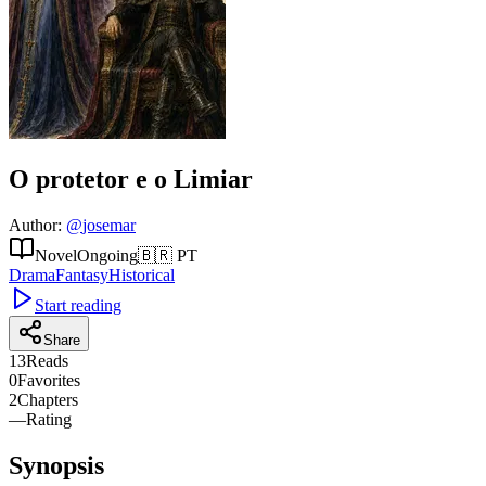
O protetor e o Limiar
Author
:
@
josemar
Novel
Ongoing
🇧🇷
PT
Drama
Fantasy
Historical
Start reading
Share
13
Reads
0
Favorites
2
Chapters
—
Rating
Synopsis