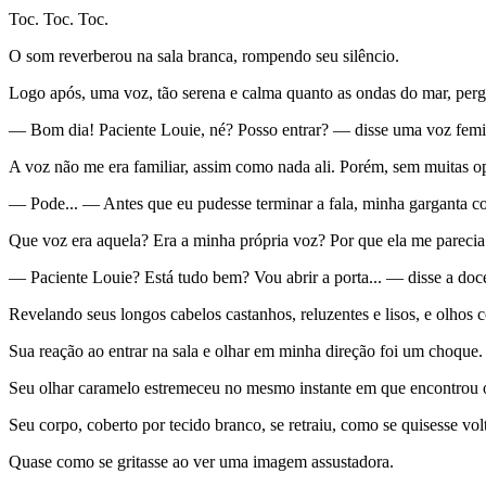
Toc. Toc. Toc.
O som reverberou na sala branca, rompendo seu silêncio.
Logo após, uma voz, tão serena e calma quanto as ondas do mar, per
— Bom dia! Paciente Louie, né? Posso entrar? — disse uma voz femin
A voz não me era familiar, assim como nada ali. Porém, sem muitas op
— Pode... — Antes que eu pudesse terminar a fala, minha garganta c
Que voz era aquela? Era a minha própria voz? Por que ela me parecia 
— Paciente Louie? Está tudo bem? Vou abrir a porta... — disse a doce
Revelando seus longos cabelos castanhos, reluzentes e lisos, e olh
Sua reação ao entrar na sala e olhar em minha direção foi um choque.
Seu olhar caramelo estremeceu no mesmo instante em que encontrou 
Seu corpo, coberto por tecido branco, se retraiu, como se quisesse vo
Quase como se gritasse ao ver uma imagem assustadora.