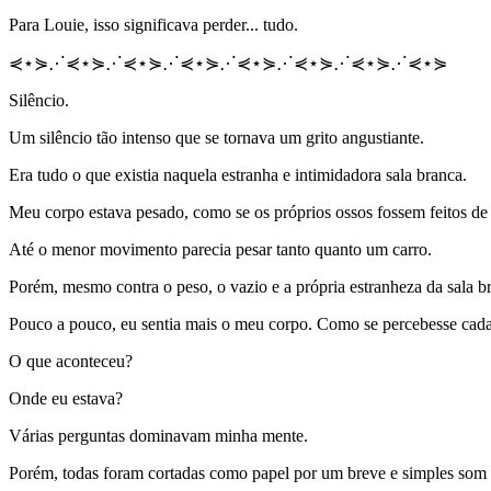
Para Louie, isso significava perder... tudo.
⋞⋆⋟⋰⋞⋆⋟⋰⋞⋆⋟⋰⋞⋆⋟⋰⋞⋆⋟⋰⋞⋆⋟⋰⋞⋆⋟⋰⋞⋆⋟
Silêncio.
Um silêncio tão intenso que se tornava um grito angustiante.
Era tudo o que existia naquela estranha e intimidadora sala branca.
Meu corpo estava pesado, como se os próprios ossos fossem feitos de 
Até o menor movimento parecia pesar tanto quanto um carro.
Porém, mesmo contra o peso, o vazio e a própria estranheza da sala b
Pouco a pouco, eu sentia mais o meu corpo. Como se percebesse cada 
O que aconteceu?
Onde eu estava?
Várias perguntas dominavam minha mente.
Porém, todas foram cortadas como papel por um breve e simples som d