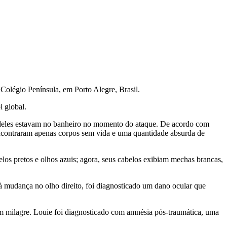
olégio Península, em Porto Alegre, Brasil.
i global.
o deles estavam no banheiro no momento do ataque. De acordo com
encontraram apenas corpos sem vida e uma quantidade absurda de
os pretos e olhos azuis; agora, seus cabelos exibiam mechas brancas,
 à mudança no olho direito, foi diagnosticado um dano ocular que
 um milagre. Louie foi diagnosticado com amnésia pós-traumática, uma