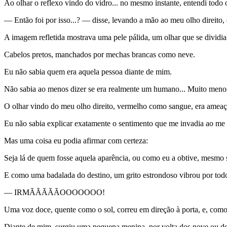
Ao olhar o reflexo vindo do vidro... no mesmo instante, entendi todo 
— Então foi por isso...? — disse, levando a mão ao meu olho direit
A imagem refletida mostrava uma pele pálida, um olhar que se dividia e
Cabelos pretos, manchados por mechas brancas como neve.
Eu não sabia quem era aquela pessoa diante de mim.
Não sabia ao menos dizer se era realmente um humano... Muito menos
O olhar vindo do meu olho direito, vermelho como sangue, era ameaça
Eu não sabia explicar exatamente o sentimento que me invadia ao me 
Mas uma coisa eu podia afirmar com certeza:
Seja lá de quem fosse aquela aparência, ou como eu a obtive, mesmo s
E como uma badalada do destino, um grito estrondoso vibrou por todo 
— IRMÃÃÃÃÃOOOOOOO!
Uma voz doce, quente como o sol, correu em direção à porta, e, com
Diante de mim, surgiu uma pequena menina, por volta dos nove ou dez