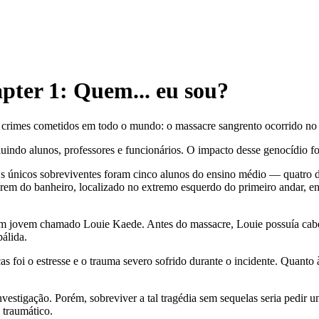
pter
1
: Quem... eu sou?
 crimes cometidos em todo o mundo: o massacre sangrento ocorrido no C
uindo alunos, professores e funcionários. O impacto desse genocídio fo
. Os únicos sobreviventes foram cinco alunos do ensino médio — quatr
aírem do banheiro, localizado no extremo esquerdo do primeiro andar, 
um jovem chamado Louie Kaede. Antes do massacre, Louie possuía cabel
pálida.
 foi o estresse e o trauma severo sofrido durante o incidente. Quanto
nvestigação. Porém, sobreviver a tal tragédia sem sequelas seria pedir
 traumático.