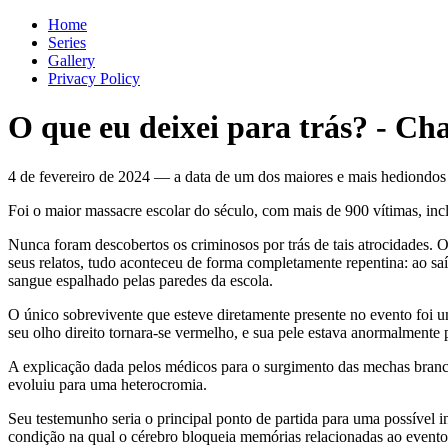
Home
Series
Gallery
Privacy Policy
O que eu deixei para trás?
-
Cha
4 de fevereiro de 2024 — a data de um dos maiores e mais hediondos
Foi o maior massacre escolar do século, com mais de 900 vítimas, incl
Nunca foram descobertos os criminosos por trás de tais atrocidades
seus relatos, tudo aconteceu de forma completamente repentina: ao s
sangue espalhado pelas paredes da escola.
O único sobrevivente que esteve diretamente presente no evento foi 
seu olho direito tornara-se vermelho, e sua pele estava anormalmente 
A explicação dada pelos médicos para o surgimento das mechas brancas
evoluiu para uma heterocromia.
Seu testemunho seria o principal ponto de partida para uma possível i
condição na qual o cérebro bloqueia memórias relacionadas ao evento