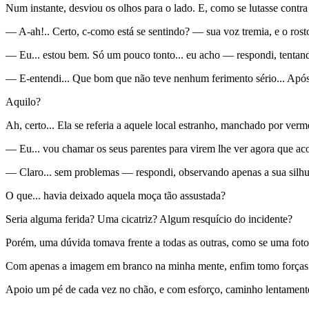
Num instante, desviou os olhos para o lado. E, como se lutasse contra 
— A-ah!.. Certo, c-como está se sentindo? — sua voz tremia, e o rost
— Eu... estou bem. Só um pouco tonto... eu acho — respondi, tentan
— E-entendi... Que bom que não teve nenhum ferimento sério... Após 
Aquilo?
Ah, certo... Ela se referia a aquele local estranho, manchado por verm
— Eu... vou chamar os seus parentes para virem lhe ver agora que aco
— Claro... sem problemas — respondi, observando apenas a sua silhue
O que... havia deixado aquela moça tão assustada?
Seria alguma ferida? Uma cicatriz? Algum resquício do incidente?
Porém, uma dúvida tomava frente a todas as outras, como se uma fot
Com apenas a imagem em branco na minha mente, enfim tomo forças pa
Apoio um pé de cada vez no chão, e com esforço, caminho lentamente 