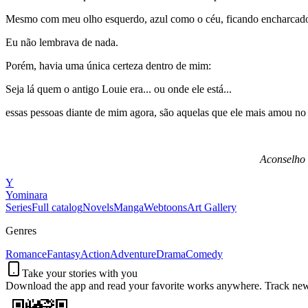
Mesmo com meu olho esquerdo, azul como o céu, ficando encharcado
Eu não lembrava de nada.
Porém, havia uma única certeza dentro de mim:
Seja lá quem o antigo Louie era... ou onde ele está...
essas pessoas diante de mim agora, são aquelas que ele mais amou n
Aconselho 
Y
Yominara
Series
Full catalog
Novels
Manga
Webtoons
Art Gallery
Genres
Romance
Fantasy
Action
Adventure
Drama
Comedy
Take your stories with you
Download the app and read your favorite works anywhere. Track new c