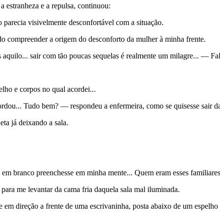
a estranheza e a repulsa, continuou:
o parecia visivelmente desconfortável com a situação.
do compreender a origem do desconforto da mulher à minha frente.
aquilo... sair com tão poucas sequelas é realmente um milagre... — Fa
elho e corpos no qual acordei...
rdou... Tudo bem? — respondeu a enfermeira, como se quisesse sair dal
ta já deixando a sala.
o em branco preenchesse em minha mente... Quem eram esses familiare
ra me levantar da cama fria daquela sala mal iluminada.
em direção a frente de uma escrivaninha, posta abaixo de um espelho 