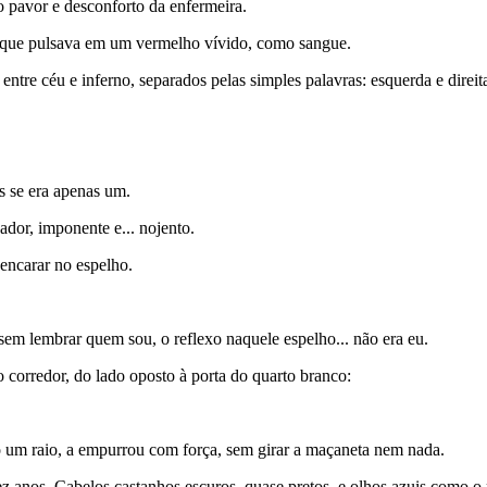
o pavor e desconforto da enfermeira.
o, que pulsava em um vermelho vívido, como sangue.
ntre céu e inferno, separados pelas simples palavras: esquerda e direit
 se era apenas um.
dor, imponente e... nojento.
encarar no espelho.
em lembrar quem sou, o reflexo naquele espelho... não era eu.
corredor, do lado oposto à porta do quarto branco:
o um raio, a empurrou com força, sem girar a maçaneta nem nada.
 anos. Cabelos castanhos escuros, quase pretos, e olhos azuis como o 