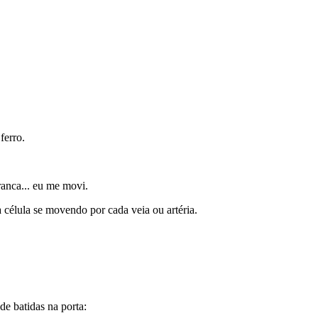
ferro.
ranca... eu me movi.
célula se movendo por cada veia ou artéria.
e batidas na porta: