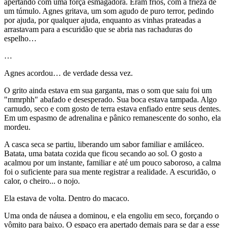
apertando com uma força esmagadora. Eram frios, com a frieza de
um túmulo. Agnes gritava, um som agudo de puro terror, pedindo
por ajuda, por qualquer ajuda, enquanto as vinhas prateadas a
arrastavam para a escuridão que se abria nas rachaduras do
espelho…
…
Agnes acordou… de verdade dessa vez.
O grito ainda estava em sua garganta, mas o som que saiu foi um
"mmrphh" abafado e desesperado. Sua boca estava tampada. Algo
carnudo, seco e com gosto de terra estava enfiado entre seus dentes.
Em um espasmo de adrenalina e pânico remanescente do sonho, ela
mordeu.
A casca seca se partiu, liberando um sabor familiar e amiláceo.
Batata, uma batata cozida que ficou secando ao sol. O gosto a
acalmou por um instante, familiar e até um pouco saboroso, a calma
foi o suficiente para sua mente registrar a realidade. A escuridão, o
calor, o cheiro... o nojo.
Ela estava de volta. Dentro do macaco.
Uma onda de náusea a dominou, e ela engoliu em seco, forçando o
vômito para baixo. O espaço era apertado demais para se dar a esse