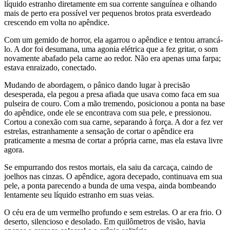
líquido estranho diretamente em sua corrente sanguínea e olhando
mais de perto era possível ver pequenos brotos prata esverdeado
crescendo em volta no apêndice.
Com um gemido de horror, ela agarrou o apêndice e tentou arrancá-
lo. A dor foi desumana, uma agonia elétrica que a fez gritar, o som
novamente abafado pela carne ao redor. Não era apenas uma farpa;
estava enraizado, conectado.
Mudando de abordagem, o pânico dando lugar à precisão
desesperada, ela pegou a presa afiada que usava como faca em sua
pulseira de couro. Com a mão tremendo, posicionou a ponta na base
do apêndice, onde ele se encontrava com sua pele, e pressionou.
Cortou a conexão com sua carne, separando à força. A dor a fez ver
estrelas, estranhamente a sensação de cortar o apêndice era
praticamente a mesma de cortar a própria carne, mas ela estava livre
agora.
Se empurrando dos restos mortais, ela saiu da carcaça, caindo de
joelhos nas cinzas. O apêndice, agora decepado, continuava em sua
pele, a ponta parecendo a bunda de uma vespa, ainda bombeando
lentamente seu líquido estranho em suas veias.
O céu era de um vermelho profundo e sem estrelas. O ar era frio. O
deserto, silencioso e desolado. Em quilômetros de visão, havia