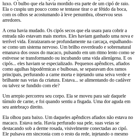
luxo. O bulbo que ela havia mordido era parte de um cipó de raio.
Ela o cuspiu um pouco como se tentasse tirar o ar fétido da boca,
com os olhos se acostumando à leve penumbra, observou seus
arredores.
A cena havia mudado. Os cipós secos que ela usara para cobrir a
entrada não estavam mais mortos. Eles haviam ganhado uma nova e
terrível vida. Enraizaram-se profundamente na carcaça, espalhando-
se como um sistema nervoso. Um brilho esverdeado e sobrenatural
emanava dos ossos do macaco, pulsando em um ritmo lento como se
estivesse se transformando ou incubando uma vida alienígena. E os
cipós... eles haviam se especializado. Pequenos apêndices, afiados
como agulhas hipodérmicas e bulbosas, se separavam dos ramos
principais, perfurando a carne morta e injetando uma seiva verde e
brilhante nas veias da criatura. Estava... se alimentando do cadáver
ou talvez se fundido com ele?
Um arrepio percorreu seu corpo. Ela se moveu para sair daquele
túmulo de carne, e foi quando sentiu a fisgada. Uma dor aguda em
seu antebraço direito.
Ela olhou para baixo. Um daqueles apêndices afiados não estava no
macaco. Estava nela. Havia perfurado sua pele, suas veias se
destacando sob a derme rosada, visivelmente conectadas ao cipó.
Ele pulsava em sincronia com o resto da rede, injetando o mesmo