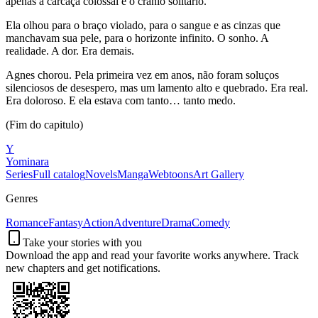
apenas a carcaça colossal e o crânio solitário.
Ela olhou para o braço violado, para o sangue e as cinzas que
manchavam sua pele, para o horizonte infinito. O sonho. A
realidade. A dor. Era demais.
Agnes chorou. Pela primeira vez em anos, não foram soluços
silenciosos de desespero, mas um lamento alto e quebrado. Era real.
Era doloroso. E ela estava com tanto… tanto medo.
(Fim do capitulo)
Y
Yominara
Series
Full catalog
Novels
Manga
Webtoons
Art Gallery
Genres
Romance
Fantasy
Action
Adventure
Drama
Comedy
Take your stories with you
Download the app and read your favorite works anywhere. Track
new chapters and get notifications.