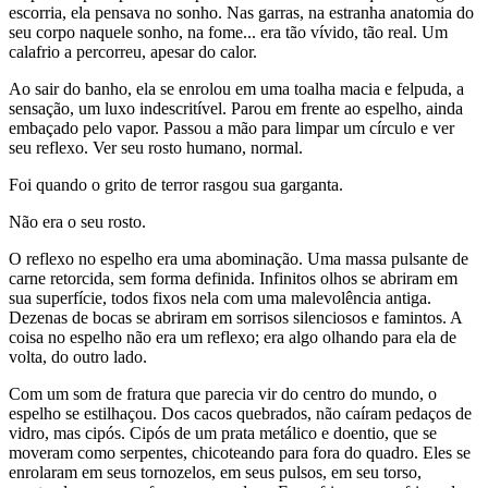
escorria, ela pensava no sonho. Nas garras, na estranha anatomia do
seu corpo naquele sonho, na fome... era tão vívido, tão real. Um
calafrio a percorreu, apesar do calor.
Ao sair do banho, ela se enrolou em uma toalha macia e felpuda, a
sensação, um luxo indescritível. Parou em frente ao espelho, ainda
embaçado pelo vapor. Passou a mão para limpar um círculo e ver
seu reflexo. Ver seu rosto humano, normal.
Foi quando o grito de terror rasgou sua garganta.
Não era o seu rosto.
O reflexo no espelho era uma abominação. Uma massa pulsante de
carne retorcida, sem forma definida. Infinitos olhos se abriram em
sua superfície, todos fixos nela com uma malevolência antiga.
Dezenas de bocas se abriram em sorrisos silenciosos e famintos. A
coisa no espelho não era um reflexo; era algo olhando para ela de
volta, do outro lado.
Com um som de fratura que parecia vir do centro do mundo, o
espelho se estilhaçou. Dos cacos quebrados, não caíram pedaços de
vidro, mas cipós. Cipós de um prata metálico e doentio, que se
moveram como serpentes, chicoteando para fora do quadro. Eles se
enrolaram em seus tornozelos, em seus pulsos, em seu torso,