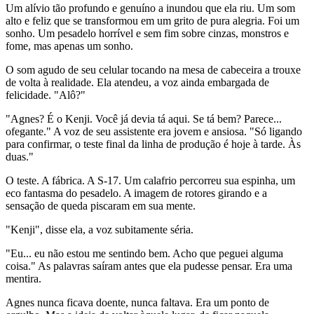
Um alívio tão profundo e genuíno a inundou que ela riu. Um som
alto e feliz que se transformou em um grito de pura alegria. Foi um
sonho. Um pesadelo horrível e sem fim sobre cinzas, monstros e
fome, mas apenas um sonho.
O som agudo de seu celular tocando na mesa de cabeceira a trouxe
de volta à realidade. Ela atendeu, a voz ainda embargada de
felicidade. "Alô?"
"Agnes? É o Kenji. Você já devia tá aqui. Se tá bem? Parece...
ofegante." A voz de seu assistente era jovem e ansiosa. "Só ligando
para confirmar, o teste final da linha de produção é hoje à tarde. Às
duas."
O teste. A fábrica. A S-17. Um calafrio percorreu sua espinha, um
eco fantasma do pesadelo. A imagem de rotores girando e a
sensação de queda piscaram em sua mente.
"Kenji", disse ela, a voz subitamente séria.
"Eu... eu não estou me sentindo bem. Acho que peguei alguma
coisa." As palavras saíram antes que ela pudesse pensar. Era uma
mentira.
Agnes nunca ficava doente, nunca faltava. Era um ponto de