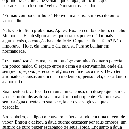
orgulho. Mas a ideia de voltar àquele lugar, de ficar naquela
passarela... era insuportável e até mesmo assustadora.
"Eu não vou poder ir hoje." Houve uma pausa surpresa do outro
lado da linha.
"Oh. Certo. Sem problemas, Agnes. Eu... eu cuido de tudo, eu acho.
Melhoras." Ela desligou antes que o rapaz pudesse falar mais
alguma coisa, o coração batendo forte. O que ela tinha feito? Não
importava. Hoje, ela tiraria o dia para si. Para se banhar em
normalidade.
Levantando-se da cama, ela notou algo estranho. O quarto parecia...
um pouco maior. O espaço entre a cama e a escrivaninha, onde ela
sempre tropeçava, parecia ter alguns centímetros a mais. Devo ter
arrumado as coisas ontem e não me lembro, pensou ela, descartando
a anomalia.
Sua mente estava focada em uma única coisa, um desejo que parecia
vir das profundezas de sua alma. Um banho quente. Ela precisava
sentir a água quente em sua pele, lavar os vestígios daquele
pesadelo.
No banheiro, ela ligou o chuveiro, a água saindo em uma nuvem de
vapor. Entrou e deixou a água quente cascatear por seus ombros, um
suspiro de puro prazer escapando de seus lábios. Enquanto a água