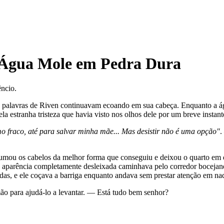
 Água Mole em Pedra Dura
êncio.
palavras de Riven continuavam ecoando em sua cabeça. Enquanto a água
a estranha tristeza que havia visto nos olhos dele por um breve instan
smo fraco, até para salvar minha mãe... Mas desistir não é uma opção"
.
mou os cabelos da melhor forma que conseguiu e deixou o quarto em di
parência completamente desleixada caminhava pelo corredor bocejando
as, e ele coçava a barriga enquanto andava sem prestar atenção em nad
o para ajudá-lo a levantar. — Está tudo bem senhor?