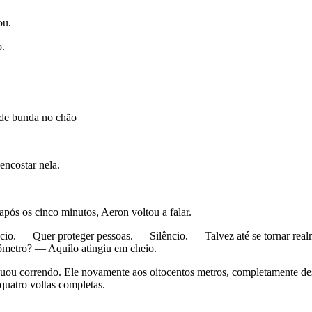
ou.
o.
 de bunda no chão
encostar nela.
pós os cinco minutos, Aeron voltou a falar.
ncio. — Quer proteger pessoas. — Silêncio. — Talvez até se tornar real
ômetro? — Aquilo atingiu em cheio.
uou correndo. Ele novamente aos oitocentos metros, completamente dest
quatro voltas completas.