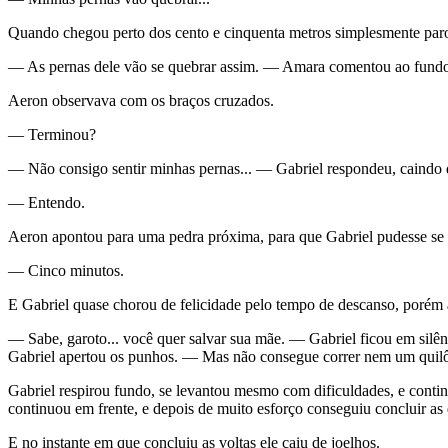
Quando chegou perto dos cento e cinquenta metros simplesmente par
— As pernas dele vão se quebrar assim. — Amara comentou ao fund
Aeron observava com os braços cruzados.
— Terminou?
— Não consigo sentir minhas pernas... — Gabriel respondeu, caindo
— Entendo.
Aeron apontou para uma pedra próxima, para que Gabriel pudesse se 
— Cinco minutos.
E Gabriel quase chorou de felicidade pelo tempo de descanso, porém a
— Sabe, garoto... você quer salvar sua mãe. — Gabriel ficou em silê
Gabriel apertou os punhos. — Mas não consegue correr nem um quil
Gabriel respirou fundo, se levantou mesmo com dificuldades, e contin
continuou em frente, e depois de muito esforço conseguiu concluir as 
E no instante em que concluiu as voltas ele caiu de joelhos.