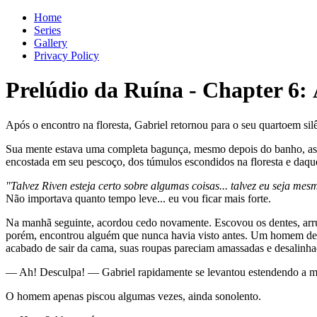
Home
Series
Gallery
Privacy Policy
Prelúdio da Ruína
-
Chapter
6
:
Após o encontro na floresta, Gabriel retornou para o seu quartoem sil
Sua mente estava uma completa bagunça, mesmo depois do banho, as 
encostada em seu pescoço, dos túmulos escondidos na floresta e daquel
"Talvez Riven esteja certo sobre algumas coisas... talvez eu seja me
Não importava quanto tempo leve... eu vou ficar mais forte.
Na manhã seguinte, acordou cedo novamente. Escovou os dentes, arru
porém, encontrou alguém que nunca havia visto antes. Um homem de a
acabado de sair da cama, suas roupas pareciam amassadas e desalinhad
— Ah! Desculpa! — Gabriel rapidamente se levantou estendendo a mã
O homem apenas piscou algumas vezes, ainda sonolento.