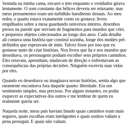
Sentada na minha cama, encarei o teto enquanto o ventilador girava
lentamente. O som constante das hélices deveria ser relaxante, mas
meus pensamentos eram um turbilhão barulhento demais. Ao meu
redor, o quarto estava exatamente como eu gostava: livros
empilhados sobre a mesa guardando universos inteiros, desenhos
presos na parede que serviam de fragmentos para mundos que criei,
e pequenos objetos colecionados ao longo dos anos. Cada detalhe
ali contava uma história que construí sozinha, longe dos moldes pré-
definidos que esperavam de mim. Talvez fosse por isso que eu
gostasse tanto de criar histórias. Nos livros que lia e nos mundos que
desenhava, os personagens podiam escolher seus próprios caminhos.
Eles erravam, aprendiam, mudavam de direção e enfrentavam as
consequências das próprias decisões. Ninguém escrevia suas vidas
por eles.
Quando eu desenhava ou imaginava novas histórias, sentia algo que
raramente encontrava fora daquele quarto: liberdade. Era um
sentimento simples, mas precioso. Por alguns instantes, eu podia
esquecer as expectativas dos outros e me lembrar de quem eu
realmente queria ser.
Naquela noite, meus pais haviam listado quais caminhos eram mais
seguros, quais escolhas eram inteligentes e quais sonhos valiam a
pena perseguir. E quais não valiam.