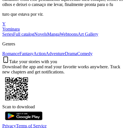
olhos e deixei o cansaço me levar, finalmente pronta para o fu
turo que estava por vir.
Y
Yominara
Series
Full catalog
Novels
Manga
Webtoons
Art Gallery
Genres
Romance
Fantasy
Action
Adventure
Drama
Comedy
Take your stories with you
Download the app and read your favorite works anywhere. Track
new chapters and get notifications.
Scan to download
Privacy
Terms of Service