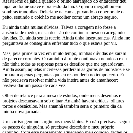
Afastei-me da janela quando o brilho alaranjado do entardecer deu
lugar ao toque suave e prateado da lua. O quarto mergulhou em
sombras tranquilas. Deitei-me na cama, puxando o cobertor até o
peito, sentindo o colchão me acolher como um abraço seguro.
Eu ainda tinha muitas dúvidas. Talvez a coragem não fosse a
ausência de medo, mas a decisão de continuar mesmo carregando
dúvidas. Eu ainda sentia receio. Ainda tinha inseguranças. Ainda me
perguntava se conseguiria enfrentar tudo o que estava por vir.
Mas, pela primeira vez em muito tempo, minhas dúvidas deixaram
de parecer correntes. O caminho à frente continuava nebuloso e eu
não tinha todas as respostas para os desafios que me aguardavam.
Ainda assim, aquelas incertezas perderam as garras de monstros e se
tornaram apenas perguntas que eu responderia no tempo certo. Eu
não precisava resolver minha vida inteira antes do amanhecer;
bastava dar um passo de cada vez.
Olhei de relance para a mesa de estudos, onde meus desenhos e
projetos descansavam sob o luar. Amanhã haverá críticas, olhares
tortos e obstáculos. Mas amanhã também seria o primeiro dia da
minha nova jornada.
Um sorriso genuíno surgiu nos meus lábios. Eu não precisava seguir
os passos de ninguém, só precisava descobrir o meu próprio
caminho. Com esse pensamento aquecendo meu coração, fechei os