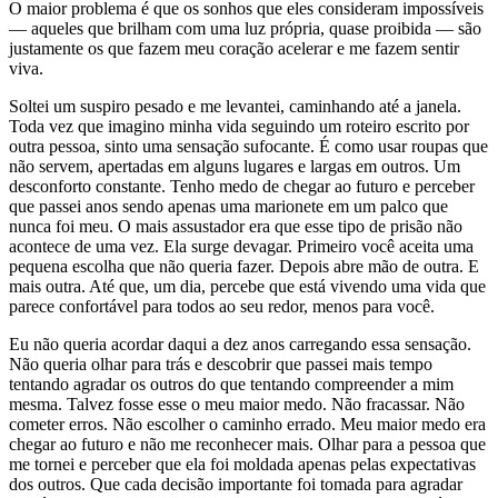
O maior problema é que os sonhos que eles consideram impossíveis
— aqueles que brilham com uma luz própria, quase proibida — são
justamente os que fazem meu coração acelerar e me fazem sentir
viva.
Soltei um suspiro pesado e me levantei, caminhando até a janela.
Toda vez que imagino minha vida seguindo um roteiro escrito por
outra pessoa, sinto uma sensação sufocante. É como usar roupas que
não servem, apertadas em alguns lugares e largas em outros. Um
desconforto constante. Tenho medo de chegar ao futuro e perceber
que passei anos sendo apenas uma marionete em um palco que
nunca foi meu. O mais assustador era que esse tipo de prisão não
acontece de uma vez. Ela surge devagar. Primeiro você aceita uma
pequena escolha que não queria fazer. Depois abre mão de outra. E
mais outra. Até que, um dia, percebe que está vivendo uma vida que
parece confortável para todos ao seu redor, menos para você.
Eu não queria acordar daqui a dez anos carregando essa sensação.
Não queria olhar para trás e descobrir que passei mais tempo
tentando agradar os outros do que tentando compreender a mim
mesma. Talvez fosse esse o meu maior medo. Não fracassar. Não
cometer erros. Não escolher o caminho errado. Meu maior medo era
chegar ao futuro e não me reconhecer mais. Olhar para a pessoa que
me tornei e perceber que ela foi moldada apenas pelas expectativas
dos outros. Que cada decisão importante foi tomada para agradar