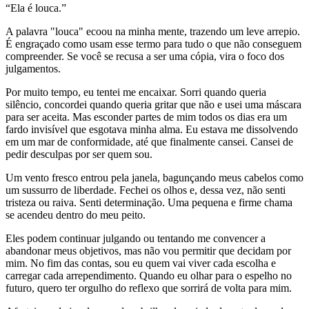
“Ela é louca.”
A palavra "louca" ecoou na minha mente, trazendo um leve arrepio.
É engraçado como usam esse termo para tudo o que não conseguem
compreender. Se você se recusa a ser uma cópia, vira o foco dos
julgamentos.
Por muito tempo, eu tentei me encaixar. Sorri quando queria
silêncio, concordei quando queria gritar que não e usei uma máscara
para ser aceita. Mas esconder partes de mim todos os dias era um
fardo invisível que esgotava minha alma. Eu estava me dissolvendo
em um mar de conformidade, até que finalmente cansei. Cansei de
pedir desculpas por ser quem sou.
Um vento fresco entrou pela janela, bagunçando meus cabelos como
um sussurro de liberdade. Fechei os olhos e, dessa vez, não senti
tristeza ou raiva. Senti determinação. Uma pequena e firme chama
se acendeu dentro do meu peito.
Eles podem continuar julgando ou tentando me convencer a
abandonar meus objetivos, mas não vou permitir que decidam por
mim. No fim das contas, sou eu quem vai viver cada escolha e
carregar cada arrependimento. Quando eu olhar para o espelho no
futuro, quero ter orgulho do reflexo que sorrirá de volta para mim.