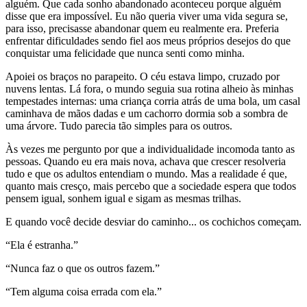
alguém. Que cada sonho abandonado aconteceu porque alguém
disse que era impossível. Eu não queria viver uma vida segura se,
para isso, precisasse abandonar quem eu realmente era. Preferia
enfrentar dificuldades sendo fiel aos meus próprios desejos do que
conquistar uma felicidade que nunca senti como minha.
Apoiei os braços no parapeito. O céu estava limpo, cruzado por
nuvens lentas. Lá fora, o mundo seguia sua rotina alheio às minhas
tempestades internas: uma criança corria atrás de uma bola, um casal
caminhava de mãos dadas e um cachorro dormia sob a sombra de
uma árvore. Tudo parecia tão simples para os outros.
Às vezes me pergunto por que a individualidade incomoda tanto as
pessoas. Quando eu era mais nova, achava que crescer resolveria
tudo e que os adultos entendiam o mundo. Mas a realidade é que,
quanto mais cresço, mais percebo que a sociedade espera que todos
pensem igual, sonhem igual e sigam as mesmas trilhas.
E quando você decide desviar do caminho... os cochichos começam.
“Ela é estranha.”
“Nunca faz o que os outros fazem.”
“Tem alguma coisa errada com ela.”