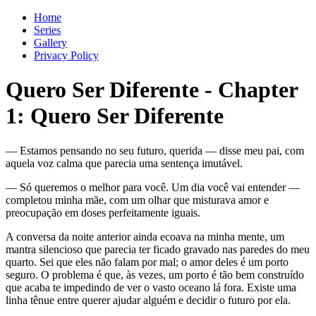
Home
Series
Gallery
Privacy Policy
Quero Ser Diferente
-
Chapter
1
: Quero Ser Diferente
— Estamos pensando no seu futuro, querida — disse meu pai, com
aquela voz calma que parecia uma sentença imutável.
— Só queremos o melhor para você. Um dia você vai entender —
completou minha mãe, com um olhar que misturava amor e
preocupação em doses perfeitamente iguais.
A conversa da noite anterior ainda ecoava na minha mente, um
mantra silencioso que parecia ter ficado gravado nas paredes do meu
quarto. Sei que eles não falam por mal; o amor deles é um porto
seguro. O problema é que, às vezes, um porto é tão bem construído
que acaba te impedindo de ver o vasto oceano lá fora. Existe uma
linha tênue entre querer ajudar alguém e decidir o futuro por ela.