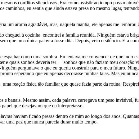
esmos conflitos silenciosos. Era como assistir ao tempo passar atravé
ios caminhos, eu sentia que ainda estava presa no mesmo lugar, tentan
ria um aroma agradável, mas, naquela manhã, ele apenas me lembrou de 
do cheguei à cozinha, encontrei a família reunida. Ninguém estava bri
a sem que uma única palavra fosse dita. Depois, veio o silêncio. Era c
o se espalhar como uma sombra. Eu tentava me convencer de que tudo e
 ser e quais sonhos deveria ter — sonhos que não faziam meu coração vi
inguém perguntava o que eu queria construir para o meu futuro. Ning
o pronto esperando que eu apenas decorasse minhas falas. Mas eu nunca
ma reação física tão familiar que quase fazia parte da rotina. Respirei
os e banais. Mesmo assim, cada palavra carregava um peso invisível,
papel que desejavam que eu interpretasse.
avras haviam ficado presas dentro de mim ao longo dos anos. Quantas 
ervar uma paz que nunca parecia durar muito tempo.