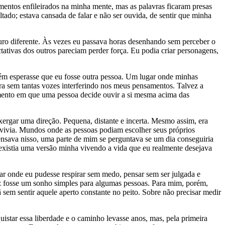
imentos enfileirados na minha mente, mas as palavras ficaram presas
tado; estava cansada de falar e não ser ouvida, de sentir que minha
ro diferente. Às vezes eu passava horas desenhando sem perceber o
ativas dos outros pareciam perder força. Eu podia criar personagens,
ém esperasse que eu fosse outra pessoa. Um lugar onde minhas
ra sem tantas vozes interferindo nos meus pensamentos. Talvez a
omento em que uma pessoa decide ouvir a si mesma acima das
xergar uma direção. Pequena, distante e incerta. Mesmo assim, era
 vivia. Mundos onde as pessoas podiam escolher seus próprios
ensava nisso, uma parte de mim se perguntava se um dia conseguiria
 existia uma versão minha vivendo a vida que eu realmente desejava
r onde eu pudesse respirar sem medo, pensar sem ser julgada e
vez fosse um sonho simples para algumas pessoas. Para mim, porém,
sem sentir aquele aperto constante no peito. Sobre não precisar medir
uistar essa liberdade e o caminho levasse anos, mas, pela primeira