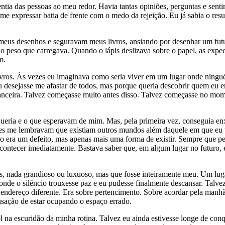
entia das pessoas ao meu redor. Havia tantas opiniões, perguntas e sent
me expressar batia de frente com o medo da rejeição. Eu já sabia o resul
eus desenhos e seguravam meus livros, ansiando por desenhar um futu
 peso que carregava. Quando o lápis deslizava sobre o papel, as expect
m.
livros. Às vezes eu imaginava como seria viver em um lugar onde ningu
u desejasse me afastar de todos, mas porque queria descobrir quem eu e
inanceira. Talvez começasse muito antes disso. Talvez começasse no m
queria e o que esperavam de mim. Mas, pela primeira vez, conseguia en
 Eles me lembravam que existiam outros mundos além daquele em que eu
o era um defeito, mas apenas mais uma forma de existir. Sempre que p
acontecer imediatamente. Bastava saber que, em algum lugar no futuro,
, nada grandioso ou luxuoso, mas que fosse inteiramente meu. Um luga
a, onde o silêncio trouxesse paz e eu pudesse finalmente descansar. Tal
endereço diferente. Era sobre pertencimento. Sobre acordar pela manhã 
ensação de estar ocupando o espaço errado.
l na escuridão da minha rotina. Talvez eu ainda estivesse longe de conq