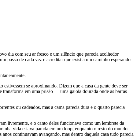
vo dia com seu ar fresco e um silêncio que parecia acolhedor.
r um passo de cada vez e acreditar que existia um caminho esperando
tantaneamente.
to estivessem se aproximando. Dizem que a casa da gente deve ser
 se transforma em uma prisão — uma gaiola dourada onde as barras
orrentes ou cadeados, mas a cama parecia dura e o quarto parecia
vam livremente, e o canto deles funcionava como um lembrete da
ue minha vida estava parada em um loop, enquanto o resto do mundo
s anos continuavam avançando, mas dentro daquela casa tudo parecia