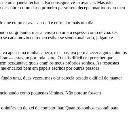
s de uma janela fechada. Eu conseguia vê-lo avançar. Mas não
do descobrir como dar o primeiro passo sem decepcionar todos ao meu
que eu precisava sair dali e enfrentar mais um dia.
gando ou gritando, mas a tensão no ar era espessa como névoa. Os
omo se cada movimento meu estivesse sendo analisado, julgado e
stava apenas na minha cabeça, mas bastava permanecer alguns minutos
brar — estavam por toda parte. O mais difícil era perceber que
uém perguntava quais eram os meus próprios sonhos. As respostas
 me encaixei bem em papéis escritos por outras pessoas.
 fundo uma, duas vezes, mas o ar parecia pesado e difícil de manter
 funcionando como pequenas lâminas. Não porque fossem
opiniões eu deixei de compartilhar. Quantos sonhos escondi para