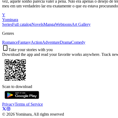
vez, aquele sonho parecia valer a pena. Não era apenas o desejo de 
meu em um verdadeiro lar era exatamente o que eu estava procurando
Y
Yominara
Series
Full catalog
Novels
Manga
Webtoons
Art Gallery
Genres
Romance
Fantasy
Action
Adventure
Drama
Comedy
Take your stories with you
Download the app and read your favorite works anywhere. Track new c
Scan to download
Privacy
Terms of Service
©
2026
Yominara, All rights reserved