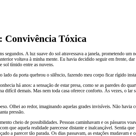
: Convivência Tóxica
s segundos. A luz suave do sol atravessava a janela, prometendo um no
nterior voltava à minha mente. Eu havia decidido seguir em frente, da
 sol tímido entre as nuvens.
 lado da porta quebrou o silêncio, fazendo meu corpo ficar rígido ins
nhecia há anos: a sensação de estar presa, como se as paredes do quar
a difícil demais. Mas nem toda casa oferece conforto. Às vezes, o lar
so. Olhei ao redor, imaginando aquelas grades invisíveis. Não havia c
anta pressão.
imento cheio de possibilidades. Pessoas caminhavam e os pássaros voa
a com que aquela realidade parecesse distante e inalcançável. Sentia q
ado a parecer tão parada. Os dias passavam, as estações mudavam e o