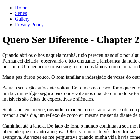
Home
Series
Gallery
Privacy Policy
Quero Ser Diferente
-
Chapter
2
Quando abri os olhos naquela manhã, tudo pareceu tranquilo por algun
Permaneci deitada, observando o teto enquanto a lembrança da noite a
por mim. Um pequeno sorriso surgiu em meus lábios, como um raio de
Mas a paz durou pouco. O som familiar e indesejado de vozes do outro
Aquela sensação sufocante voltou. Era o mesmo desconforto que eu co
um lar, um refúgio seguro para onde voltamos quando o mundo se torn
invisíveis são feitas de expectativas e silêncios.
Sentei-me lentamente, ouvindo a madeira do estrado ranger sob meu pe
menor a cada dia, um reflexo de como eu mesma me sentia diante de t
Caminhei até a janela. Do lado de fora, o mundo continuava seu mov
liberdade que eu tanto almejava. Observar tudo através do vidro fazi
avançava. Às vezes eu me perguntava quando minha vida havia começ