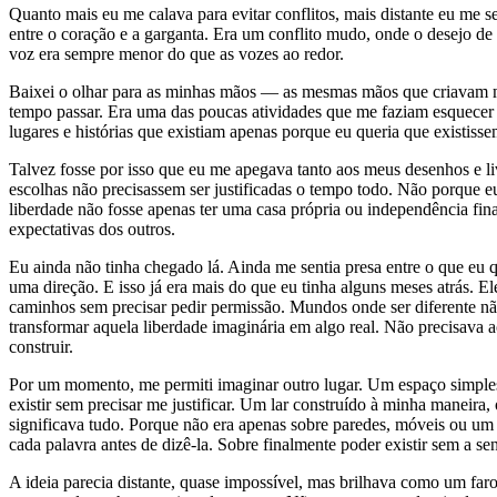
Quanto mais eu me calava para evitar conflitos, mais distante eu me s
entre o coração e a garganta. Era um conflito mudo, onde o desejo de 
voz era sempre menor do que as vozes ao redor.
Baixei o olhar para as minhas mãos — as mesmas mãos que criavam m
tempo passar. Era uma das poucas atividades que me faziam esquecer o
lugares e histórias que existiam apenas porque eu queria que existisse
Talvez fosse por isso que eu me apegava tanto aos meus desenhos e 
escolhas não precisassem ser justificadas o tempo todo. Não porque e
liberdade não fosse apenas ter uma casa própria ou independência f
expectativas dos outros.
Eu ainda não tinha chegado lá. Ainda me sentia presa entre o que eu 
uma direção. E isso já era mais do que eu tinha alguns meses atrás.
caminhos sem precisar pedir permissão. Mundos onde ser diferente nã
transformar aquela liberdade imaginária em algo real. Não precisava 
construir.
Por um momento, me permiti imaginar outro lugar. Um espaço simples
existir sem precisar me justificar. Um lar construído à minha maneir
significava tudo. Porque não era apenas sobre paredes, móveis ou um 
cada palavra antes de dizê-la. Sobre finalmente poder existir sem a s
A ideia parecia distante, quase impossível, mas brilhava como um faro