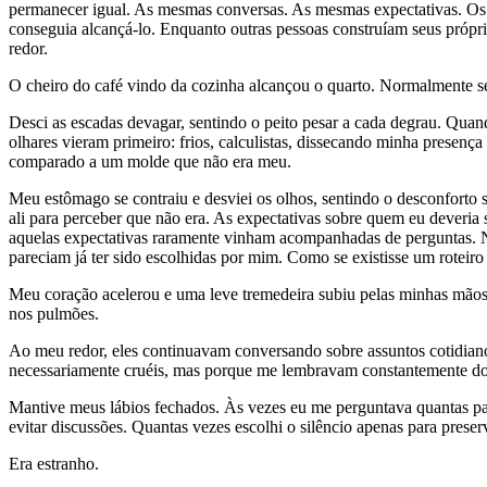
permanecer igual. As mesmas conversas. As mesmas expectativas. Os m
conseguia alcançá-lo. Enquanto outras pessoas construíam seus própr
redor.
O cheiro do café vindo da cozinha alcançou o quarto. Normalmente se
Desci as escadas devagar, sentindo o peito pesar a cada degrau. Quan
olhares vieram primeiro: frios, calculistas, dissecando minha presenç
comparado a um molde que não era meu.
Meu estômago se contraiu e desviei os olhos, sentindo o desconfort
ali para perceber que não era. As expectativas sobre quem eu deveria
aquelas expectativas raramente vinham acompanhadas de perguntas. N
pareciam já ter sido escolhidas por mim. Como se existisse um roteir
Meu coração acelerou e uma leve tremedeira subiu pelas minhas mãos, u
nos pulmões.
Ao meu redor, eles continuavam conversando sobre assuntos cotidian
necessariamente cruéis, mas porque me lembravam constantemente do 
Mantive meus lábios fechados. Às vezes eu me perguntava quantas pal
evitar discussões. Quantas vezes escolhi o silêncio apenas para pres
Era estranho.