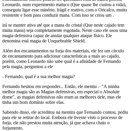
Leonardo, num experimento maluco (Que quase lhe custou a vida),
conseguiu ligar esse minério, frágil e reativo, com o Oricalco, muito
resistente e bom para conduzir mana. Com isso se criou um .
irá se manter ativa até que a mana do cristal (Que neste cajado tem
muita mana) seja completamente esgotada. Neste caso ele usou uma
magia defensiva capaz de anular qualquer ataque físico. Ele
denomina está magia de Unquebrable Shield.
Além dos encantamentos na forja dos materiais, ele fez um círculo
de encantamento para adicionar características a mais ao cajado,
porém, como Leonardo não sabe qual é a afinidade de Fernando
pela magia, perguntou a ele
- Fernando, qual é a sua melhor magia?
Fernando hesitou em responder... Então, ele mentiu – "A minha
melhor magia são as Magias defensivas, em especial o Absolute
dome", as magias defensivas não eram as melhores dele, mas ele
tinha um bom domínio sobre elas.
Sabendo disso, ele acreditou na mentira que Fernando contou, pediu
para ele se retirar do local. Embora ele tivesse visto o processo de
forja, ele não prestou muita atenção, já que achava chato o
forjamento.