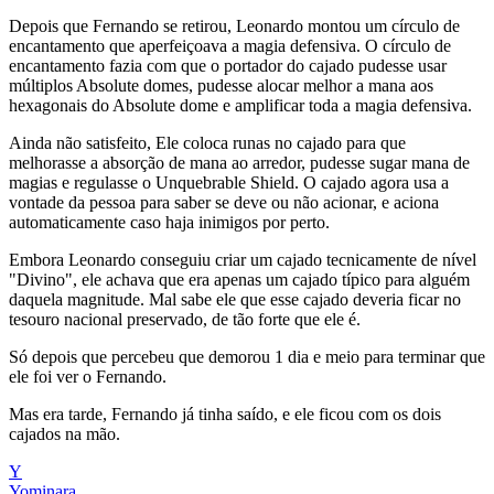
Depois que Fernando se retirou, Leonardo montou um círculo de
encantamento que aperfeiçoava a magia defensiva. O círculo de
encantamento fazia com que o portador do cajado pudesse usar
múltiplos Absolute domes, pudesse alocar melhor a mana aos
hexagonais do Absolute dome e amplificar toda a magia defensiva.
Ainda não satisfeito, Ele coloca runas no cajado para que
melhorasse a absorção de mana ao arredor, pudesse sugar mana de
magias e regulasse o Unquebrable Shield. O cajado agora usa a
vontade da pessoa para saber se deve ou não acionar, e aciona
automaticamente caso haja inimigos por perto.
Embora Leonardo conseguiu criar um cajado tecnicamente de nível
"Divino", ele achava que era apenas um cajado típico para alguém
daquela magnitude. Mal sabe ele que esse cajado deveria ficar no
tesouro nacional preservado, de tão forte que ele é.
Só depois que percebeu que demorou 1 dia e meio para terminar que
ele foi ver o Fernando.
Mas era tarde, Fernando já tinha saído, e ele ficou com os dois
cajados na mão.
Y
Yominara