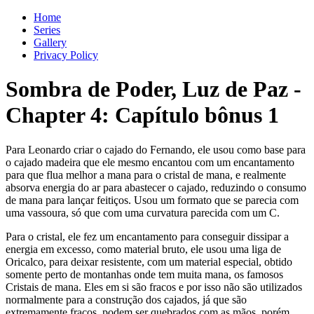
Home
Series
Gallery
Privacy Policy
Sombra de Poder, Luz de Paz
-
Chapter
4
: Capítulo bônus 1
Para Leonardo criar o cajado do Fernando, ele usou como base para
o cajado madeira que ele mesmo encantou com um encantamento
para que flua melhor a mana para o cristal de mana, e realmente
absorva energia do ar para abastecer o cajado, reduzindo o consumo
de mana para lançar feitiços. Usou um formato que se parecia com
uma vassoura, só que com uma curvatura parecida com um C.
Para o cristal, ele fez um encantamento para conseguir dissipar a
energia em excesso, como material bruto, ele usou uma liga de
Oricalco, para deixar resistente, com um material especial, obtido
somente perto de montanhas onde tem muita mana, os famosos
Cristais de mana. Eles em si são fracos e por isso não são utilizados
normalmente para a construção dos cajados, já que são
extremamente fracos, podem ser quebrados com as mãos, porém,