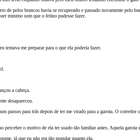
rro de pelos brancos havia se recuperado e passado novamente pelo bur
quer minimo som que o felino pudesse fazer.
u tentava me preparar para o que ela poderia fazer.
l.
ançou a cabeça.
nte desapareceu.
s passos para trás depois de ter me virado para a garota. O corredor 
erceber o motivo de ela ter soado tão familiar antes. Aquela garota e
e, já que eu não era tão popular quanto ela.