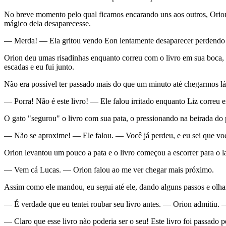
No breve momento pelo qual ficamos encarando uns aos outros, Orion
mágico dela desaparecesse.
— Merda! — Ela gritou vendo Eon lentamente desaparecer perdendo s
Orion deu umas risadinhas enquanto correu com o livro em sua boca, el
escadas e eu fui junto.
Não era possível ter passado mais do que um minuto até chegarmos lá, m
— Porra! Não é este livro! — Ele falou irritado enquanto Liz correu e
O gato "segurou" o livro com sua pata, o pressionando na beirada do pr
— Não se aproxime! — Ele falou. — Você já perdeu, e eu sei que voc
Orion levantou um pouco a pata e o livro começou a escorrer para o l
— Vem cá Lucas. — Orion falou ao me ver chegar mais próximo.
Assim como ele mandou, eu segui até ele, dando alguns passos e olhan
— É verdade que eu tentei roubar seu livro antes. — Orion admitiu. 
— Claro que esse livro não poderia ser o seu! Este livro foi passado