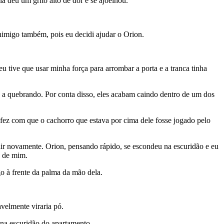
a deu um grito alto de dor e se ajoelhou.
nimigo também, pois eu decidi ajudar o Orion.
u tive que usar minha força para arrombar a porta e a tranca tinha
 a quebrando. Por conta disso, eles acabam caindo dentro de um dos
 fez com que o cachorro que estava por cima dele fosse jogado pelo
ir novamente. Orion, pensando rápido, se escondeu na escuridão e eu
s de mim.
o à frente da palma da mão dela.
avelmente viraria pó.
na escuridão do apartamento.