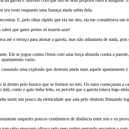
 da garota e fazendo com que um de seus próprios raios a atingisse. El
em seu rosto enquanto uma fumaça ainda subia dela.
ncontrar. E, pelo olhar rápido que ela me deu, ela me considerava um i
 saber que gatos pretos só trazem azar!
 até o terraço para atrasar a garota, mas não adiantaria de nada, pois e
nte. Ele se jogou contra Orion com uma força absurda contra a parede,
m apartamento vazio.
e, causando uma explosão que destruiu ainda mais aquele apartamento e
lá dentro pelo buraco que se formou no teto. Os raios começaram a ca
 dali, como o gato tinha feito, eu percebi que a garota estava logo atrá
a sentir um pouco da eletricidade que saía pelo símbolo flutuando log
taneamente naqueles poucos centímetros de distância entre nós e eu prov
 tom sério enquanto olhava pelo meu ombro tentando encontrar o gato 