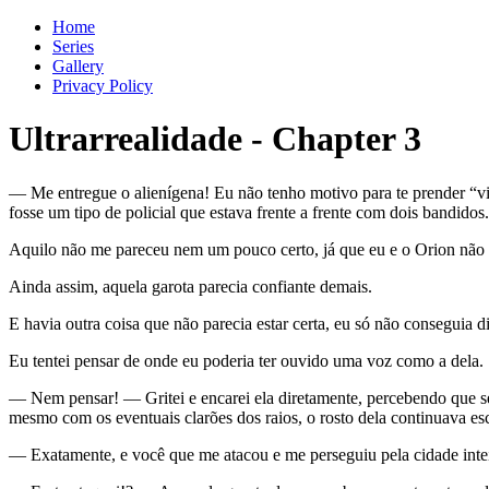
Home
Series
Gallery
Privacy Policy
Ultrarrealidade
-
Chapter
3
— Me entregue o alienígena! Eu não tenho motivo para te prender “vi
fosse um tipo de policial que estava frente a frente com dois bandidos.
Aquilo não me pareceu nem um pouco certo, já que eu e o Orion não 
Ainda assim, aquela garota parecia confiante demais.
E havia outra coisa que não parecia estar certa, eu só não conseguia d
Eu tentei pensar de onde eu poderia ter ouvido uma voz como a dela.
— Nem pensar! — Gritei e encarei ela diretamente, percebendo que se
mesmo com os eventuais clarões dos raios, o rosto dela continuava 
— Exatamente, e você que me atacou e me perseguiu pela cidade inte