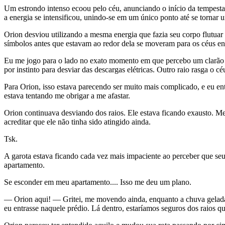
Um estrondo intenso ecoou pelo céu, anunciando o início da tempesta
a energia se intensificou, unindo-se em um único ponto até se tornar 
Orion desviou utilizando a mesma energia que fazia seu corpo flutuar
símbolos antes que estavam ao redor dela se moveram para os céus en
Eu me jogo para o lado no exato momento em que percebo um clarão l
por instinto para desviar das descargas elétricas. Outro raio rasga o c
Para Orion, isso estava parecendo ser muito mais complicado, e eu ent
estava tentando me obrigar a me afastar.
Orion continuava desviando dos raios. Ele estava ficando exausto. Me
acreditar que ele não tinha sido atingido ainda.
Tsk.
A garota estava ficando cada vez mais impaciente ao perceber que seu
apartamento.
Se esconder em meu apartamento.... Isso me deu um plano.
— Orion aqui! — Gritei, me movendo ainda, enquanto a chuva gelada c
eu entrasse naquele prédio. Lá dentro, estaríamos seguros dos raios 