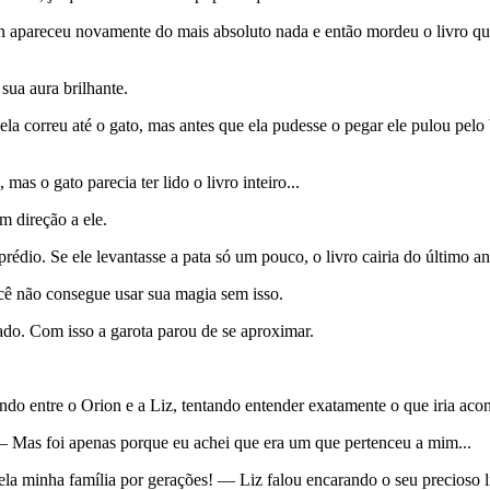
 apareceu novamente do mais absoluto nada e então mordeu o livro que
ua aura brilhante.
a correu até o gato, mas antes que ela pudesse o pegar ele pulou pelo b
as o gato parecia ter lido o livro inteiro...
m direção a ele.
édio. Se ele levantasse a pata só um pouco, o livro cairia do último and
ê não consegue usar sua magia sem isso.
ado. Com isso a garota parou de se aproximar.
do entre o Orion e a Liz, tentando entender exatamente o que iria acon
— Mas foi apenas porque eu achei que era um que pertenceu a mim...
 pela minha família por gerações! — Liz falou encarando o seu precios