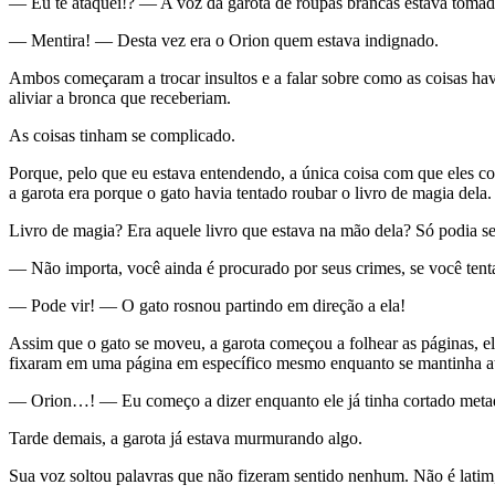
— Eu te ataquei!? — A voz da garota de roupas brancas estava tomad
— Mentira! — Desta vez era o Orion quem estava indignado.
Ambos começaram a trocar insultos e a falar sobre como as coisas hav
aliviar a bronca que receberiam.
As coisas tinham se complicado.
Porque, pelo que eu estava entendendo, a única coisa com que eles co
a garota era porque o gato havia tentado roubar o livro de magia dela.
Livro de magia? Era aquele livro que estava na mão dela? Só podia s
— Não importa, você ainda é procurado por seus crimes, se você tentar 
— Pode vir! — O gato rosnou partindo em direção a ela!
Assim que o gato se moveu, a garota começou a folhear as páginas, el
fixaram em uma página em específico mesmo enquanto se mantinha at
— Orion…! — Eu começo a dizer enquanto ele já tinha cortado metade 
Tarde demais, a garota já estava murmurando algo.
Sua voz soltou palavras que não fizeram sentido nenhum. Não é latim,