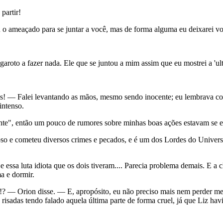
partir!
u o ameaçado para se juntar a você, mas de forma alguma eu deixarei v
roto a fazer nada. Ele que se juntou a mim assim que eu mostrei a 'ultr
os! — Falei levantando as mãos, mesmo sendo inocente; eu lembrava com
intenso.
ilante", então um pouco de rumores sobre minhas boas ações estavam se
oso e cometeu diversos crimes e pecados, e é um dos Lordes do Universo
e essa luta idiota que os dois tiveram.... Parecia problema demais. E a
a e dormir.
— Orion disse. — E, apropósito, eu não preciso mais nem perder meu 
sadas tendo falado aquela última parte de forma cruel, já que Liz havia 