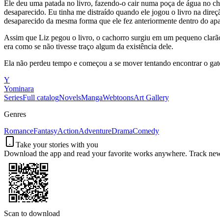
Ele deu uma patada no livro, fazendo-o cair numa poça de água no chã
desaparecido. Eu tinha me distraído quando ele jogou o livro na direç
desaparecido da mesma forma que ele fez anteriormente dentro do ap
Assim que Liz pegou o livro, o cachorro surgiu em um pequeno clarão.
era como se não tivesse traço algum da existência dele.
Ela não perdeu tempo e começou a se mover tentando encontrar o ga
Y
Yominara
Series
Full catalog
Novels
Manga
Webtoons
Art Gallery
Genres
Romance
Fantasy
Action
Adventure
Drama
Comedy
Take your stories with you
Download the app and read your favorite works anywhere. Track new c
Scan to download