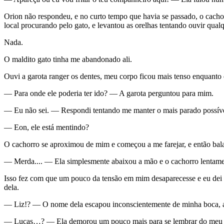
Orion não respondeu, e no curto tempo que havia se passado, o cacho
local procurando pelo gato, e levantou as orelhas tentando ouvir qual
Nada.
O maldito gato tinha me abandonado ali.
Ouvi a garota ranger os dentes, meu corpo ficou mais tenso enquanto e
— Para onde ele poderia ter ido? — A garota perguntou para mim.
— Eu não sei. — Respondi tentando me manter o mais parado possíve
— Eon, ele está mentindo?
O cachorro se aproximou de mim e começou a me farejar, e então bal
— Merda.... — Ela simplesmente abaixou a mão e o cachorro lentame
Isso fez com que um pouco da tensão em mim desaparecesse e eu dei un
dela.
— Liz!? — O nome dela escapou inconscientemente de minha boca, ao p
— Lucas…? — Ela demorou um pouco mais para se lembrar do meu nom