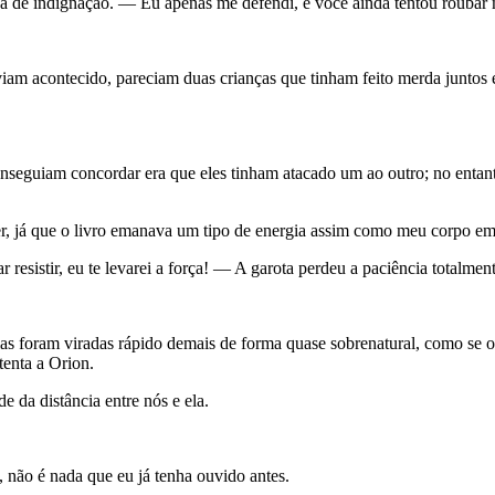
a de indignação. — Eu apenas me defendi, e você ainda tentou roubar 
iam acontecido, pareciam duas crianças que tinham feito merda juntos e
nseguiam concordar era que eles tinham atacado um ao outro; no entanto
er, já que o livro emanava um tipo de energia assim como meu corpo e
resistir, eu te levarei a força! — A garota perdeu a paciência totalmen
as foram viradas rápido demais de forma quase sobrenatural, como se o 
enta a Orion.
da distância entre nós e ela.
 não é nada que eu já tenha ouvido antes.