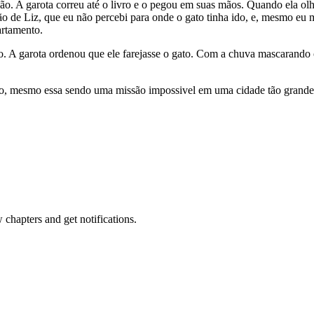
o. A garota correu até o livro e o pegou em suas mãos. Quando ela olho
ão de Liz, que eu não percebi para onde o gato tinha ido, e, mesmo eu m
artamento.
 A garota ordenou que ele farejasse o gato. Com a chuva mascarando o c
to, mesmo essa sendo uma missão impossivel em uma cidade tão grand
hapters and get notifications.