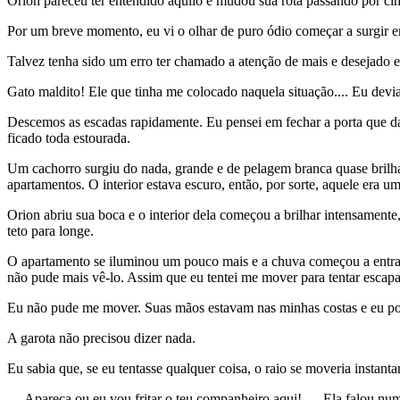
Orion pareceu ter entendido aquilo e mudou sua rota passando por cima
Por um breve momento, eu vi o olhar de puro ódio começar a surgir 
Talvez tenha sido um erro ter chamado a atenção de mais e desejado e
Gato maldito! Ele que tinha me colocado naquela situação.... Eu devia
Descemos as escadas rapidamente. Eu pensei em fechar a porta que dava
ficado toda estourada.
Um cachorro surgiu do nada, grande e de pelagem branca quase brilha
apartamentos. O interior estava escuro, então, por sorte, aquele era u
Orion abriu sua boca e o interior dela começou a brilhar intensament
teto para longe.
O apartamento se iluminou um pouco mais e a chuva começou a entrar 
não pude mais vê-lo. Assim que eu tentei me mover para tentar escapar
Eu não pude me mover. Suas mãos estavam nas minhas costas e eu podi
A garota não precisou dizer nada.
Eu sabia que, se eu tentasse qualquer coisa, o raio se moveria instan
— Apareça ou eu vou fritar o teu companheiro aqui! — Ela falou num