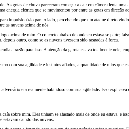
de. As gotas de chuva pareceram começar a cair em câmera lenta uma at
uma energia elétrica que se movimentou por entre as gotas em direção ao
 para impulsioná-lo para o lado, percebendo que um ataque direto vindo
tre as nuvens acima de nós.
ogo acima de mim. O concreto abaixo de onde eu estava se parte; faí
éu, depois outro, como se as nuvens tivessem sido rasgadas à força.
endia a razão para isso. A atenção da garota estava totalmente nele, en
smo com sua agilidade e instintos afiados, a quantidade de raios que es
 adversário era realmente habilidoso com sua agilidade. Isso explicav
aía sobre mim. Eles tinham se afastado mais de onde eu estava, e isso
que estavam caindo das nuvens.