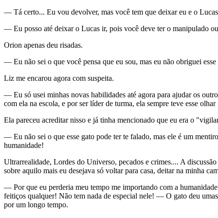
— Tá certo... Eu vou devolver, mas você tem que deixar eu e o Lucas 
— Eu posso até deixar o Lucas ir, pois você deve ter o manipulado o
Orion apenas deu risadas.
— Eu não sei o que você pensa que eu sou, mas eu não obriguei esse ga
Liz me encarou agora com suspeita.
— Eu só usei minhas novas habilidades até agora para ajudar os outr
com ela na escola, e por ser líder de turma, ela sempre teve esse olhar 
Ela pareceu acreditar nisso e já tinha mencionado que eu era o "vig
— Eu não sei o que esse gato pode ter te falado, mas ele é um mentir
humanidade!
Ultrarrealidade, Lordes do Universo, pecados e crimes.... A discussão 
sobre aquilo mais eu desejava só voltar para casa, deitar na minha cam
— Por que eu perderia meu tempo me importando com a humanidade!? 
feitiços qualquer! Não tem nada de especial nele! — O gato deu umas ri
por um longo tempo.