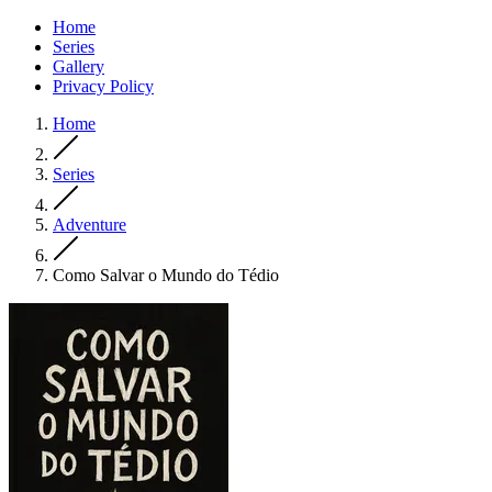
Home
Series
Gallery
Privacy Policy
Home
Series
Adventure
Como Salvar o Mundo do Tédio