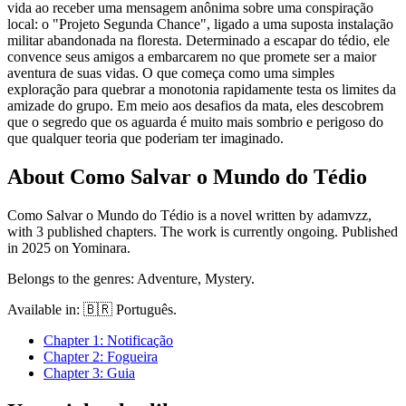
vida ao receber uma mensagem anônima sobre uma conspiração
local: o "Projeto Segunda Chance", ligado a uma suposta instalação
militar abandonada na floresta. Determinado a escapar do tédio, ele
convence seus amigos a embarcarem no que promete ser a maior
aventura de suas vidas. O que começa como uma simples
exploração para quebrar a monotonia rapidamente testa os limites da
amizade do grupo. Em meio aos desafios da mata, eles descobrem
que o segredo que os aguarda é muito mais sombrio e perigoso do
que qualquer teoria que poderiam ter imaginado.
About Como Salvar o Mundo do Tédio
Como Salvar o Mundo do Tédio is a novel written by adamvzz,
with 3 published chapters. The work is currently ongoing.
Published
in 2025 on Yominara.
Belongs to the genres: Adventure, Mystery.
Available in: 🇧🇷 Português.
Chapter
1
: Notificação
Chapter
2
: Fogueira
Chapter
3
: Guia