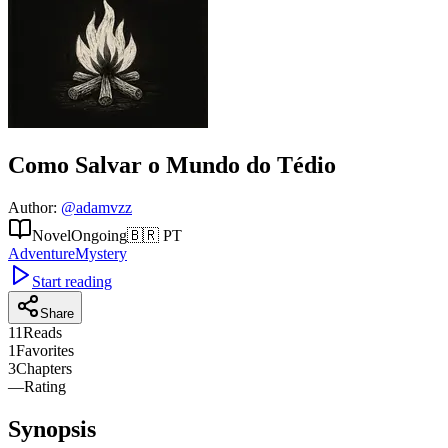
Como Salvar o Mundo do Tédio
Author
:
@
adamvzz
Novel
Ongoing
🇧🇷
PT
Adventure
Mystery
Start reading
Share
11
Reads
1
Favorites
3
Chapters
—
Rating
Synopsis