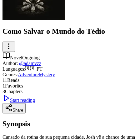
Como Salvar o Mundo do Tédio
Novel
Ongoing
Author
:
@
adamvzz
Languages
:
🇧🇷
PT
Genres
:
Adventure
Mystery
11
Reads
1
Favorites
3
Chapters
Start reading
Share
Synopsis
Cansado da rotina de sua pequena cidade, Josh vê a chance de uma