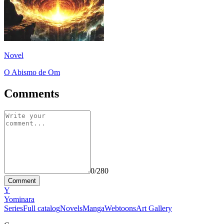
Novel
O Abismo de Om
Comments
0
/280
Comment
Y
Yominara
Series
Full catalog
Novels
Manga
Webtoons
Art Gallery