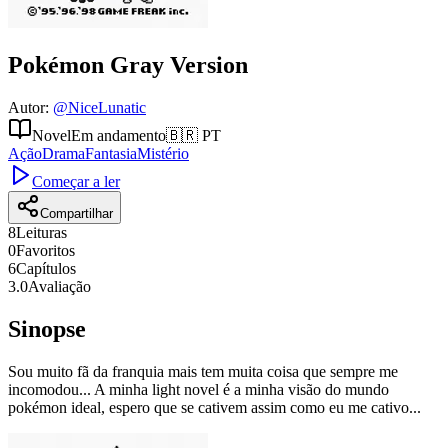
Pokémon Gray Version
Autor
:
@
NiceLunatic
Novel
Em andamento
🇧🇷
PT
Ação
Drama
Fantasia
Mistério
Começar a ler
Compartilhar
8
Leituras
0
Favoritos
6
Capítulos
3.0
Avaliação
Sinopse
Sou muito fã da franquia mais tem muita coisa que sempre me
incomodou... A minha light novel é a minha visão do mundo
pokémon ideal, espero que se cativem assim como eu me cativo...