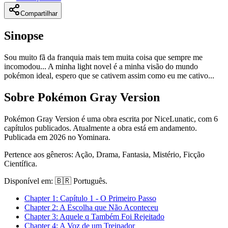
Compartilhar
Sinopse
Sou muito fã da franquia mais tem muita coisa que sempre me
incomodou... A minha light novel é a minha visão do mundo
pokémon ideal, espero que se cativem assim como eu me cativo...
Sobre Pokémon Gray Version
Pokémon Gray Version é uma obra escrita por NiceLunatic, com 6
capítulos publicados. Atualmente a obra está em andamento.
Publicada em 2026 no Yominara.
Pertence aos gêneros: Ação, Drama, Fantasia, Mistério, Ficção
Científica.
Disponível em: 🇧🇷 Português.
Chapter
1
: Capítulo 1 - O Primeiro Passo
Chapter
2
: A Escolha que Não Aconteceu
Chapter
3
: Aquele q Também Foi Rejeitado
Chapter
4
: A Voz de um Treinador