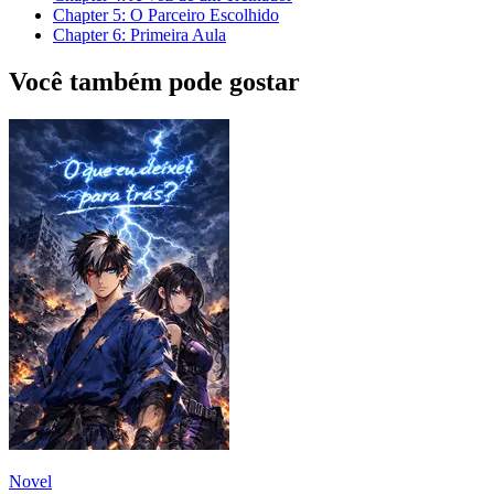
Chapter
5
: O Parceiro Escolhido
Chapter
6
: Primeira Aula
Você também pode gostar
Novel