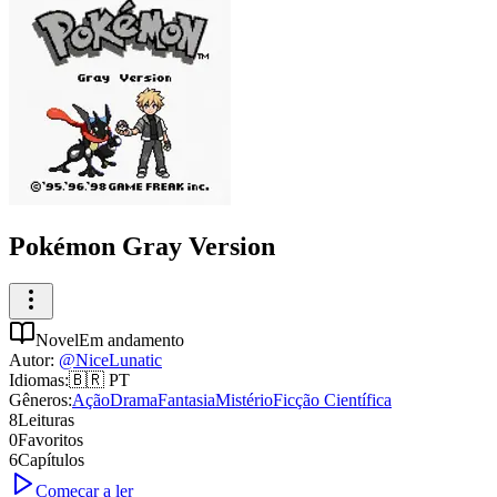
Pokémon Gray Version
Novel
Em andamento
Autor
:
@
NiceLunatic
Idiomas
:
🇧🇷
PT
Gêneros
:
Ação
Drama
Fantasia
Mistério
Ficção Científica
8
Leituras
0
Favoritos
6
Capítulos
Começar a ler