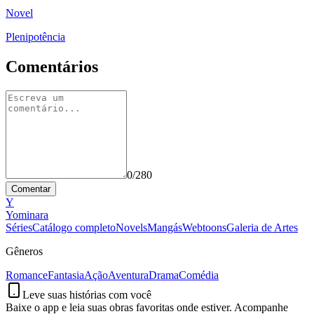
Novel
Plenipotência
Comentários
0
/280
Comentar
Y
Yominara
Séries
Catálogo completo
Novels
Mangás
Webtoons
Galeria de Artes
Gêneros
Romance
Fantasia
Ação
Aventura
Drama
Comédia
Leve suas histórias com você
Baixe o app e leia suas obras favoritas onde estiver. Acompanhe