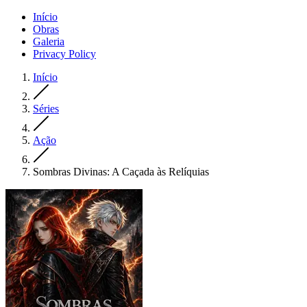
Início
Obras
Galeria
Privacy Policy
Início
Séries
Ação
Sombras Divinas: A Caçada às Relíquias