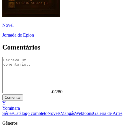
Novel
Jornada de Epion
Comentários
0
/280
Comentar
Y
Yominara
Séries
Catálogo completo
Novels
Mangás
Webtoons
Galeria de Artes
Gêneros