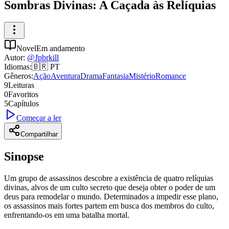
Sombras Divinas: A Caçada às Relíquias
Novel
Em andamento
Autor
:
@
Jpbrkill
Idiomas
:
🇧🇷
PT
Gêneros
:
Ação
Aventura
Drama
Fantasia
Mistério
Romance
9
Leituras
0
Favoritos
5
Capítulos
Começar a ler
Compartilhar
Sinopse
Um grupo de assassinos descobre a existência de quatro relíquias
divinas, alvos de um culto secreto que deseja obter o poder de um
deus para remodelar o mundo. Determinados a impedir esse plano,
os assassinos mais fortes partem em busca dos membros do culto,
enfrentando-os em uma batalha mortal.