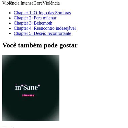
Violência Intensa
Gore
Violência
Chapter
1
: O Jogo das Sombras
Chapter
2
: Fera milenar
Chapter
3
: Behemoth
Chapter
4
: Reencontro indesejável
Chapter
5
: Desejo reconfortante
Você também pode gostar