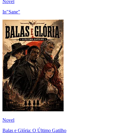
Novel
In"Sane"
Novel
Balas e Glória: O Último Gatilho