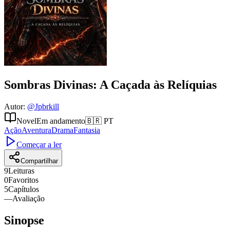
Sombras Divinas: A Caçada às Relíquias
Autor
:
@
Jpbrkill
Novel
Em andamento
🇧🇷
PT
Ação
Aventura
Drama
Fantasia
Começar a ler
Compartilhar
9
Leituras
0
Favoritos
5
Capítulos
—
Avaliação
Sinopse