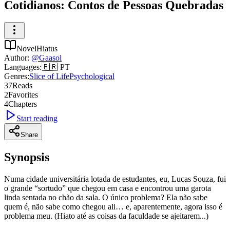
Cotidianos: Contos de Pessoas Quebradas
Novel
Hiatus
Author
:
@
Gaasol
Languages
:
🇧🇷
PT
Genres
:
Slice of Life
Psychological
37
Reads
2
Favorites
4
Chapters
Start reading
Share
Synopsis
Numa cidade universitária lotada de estudantes, eu, Lucas Souza, fui
o grande “sortudo” que chegou em casa e encontrou uma garota
linda sentada no chão da sala. O único problema? Ela não sabe
quem é, não sabe como chegou ali… e, aparentemente, agora isso é
problema meu. (Hiato até as coisas da faculdade se ajeitarem...)