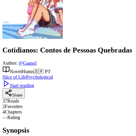
Cotidianos: Contos de Pessoas Quebradas
Author
:
@
Gaasol
Novel
Hiatus
🇧🇷
PT
Slice of Life
Psychological
Start reading
Share
37
Reads
2
Favorites
4
Chapters
—
Rating
Synopsis