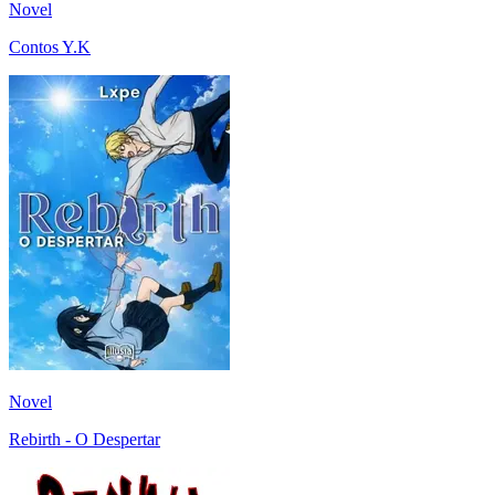
Novel
Contos Y.K
Novel
Rebirth - O Despertar