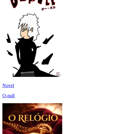
Novel
O-null