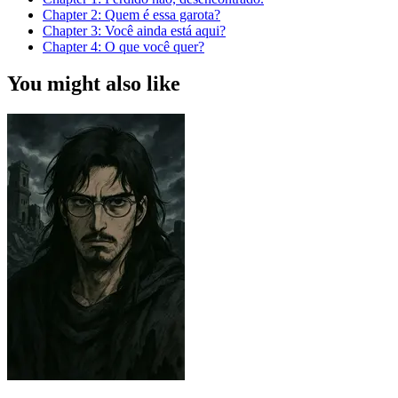
Chapter
2
: Quem é essa garota?
Chapter
3
: Você ainda está aqui?
Chapter
4
: O que você quer?
You might also like