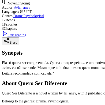
Novel
Ongoing
Author
:
@
lai_aney
Languages
:
🇧🇷
PT
Genres
:
Drama
Psychological
12
Reads
1
Favorites
3
Chapters
Start reading
Share
Synopsis
Ela só queria ser compreendida. Queria amor, respeito… e um motivo p
assim, ela não se rende. Mesmo que tudo doa, mesmo que o mundo seja
Leitura recomendada com cautela.*
About Quero Ser Diferente
Quero Ser Diferente is a novel written by lai_aney, with 3 published 
Belongs to the genres: Drama, Psychological.