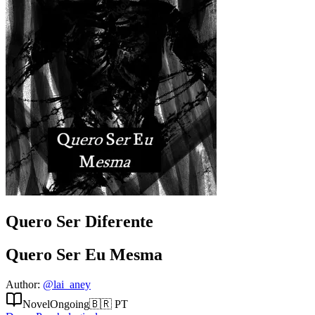
Quero Ser Diferente
Quero Ser Eu Mesma
Author
:
@
lai_aney
Novel
Ongoing
🇧🇷
PT