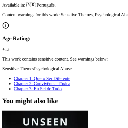
Available in: 🇧🇷 Português.
Content warnings for this work: Sensitive Themes, Psychological Ab
Age Rating:
+13
This work contains sensitive content. See warnings below:
Sensitive Themes
Psychological Abuse
Chapter
1
: Quero Ser Diferente
Chapter
2
: Convivência Tóxica
Chapter
3
: Eu Sei de Tudo
You might also like