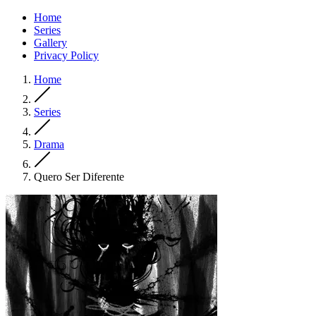
Home
Series
Gallery
Privacy Policy
Home
Series
Drama
Quero Ser Diferente