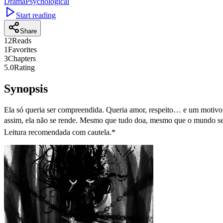
Drama
Psychological
Start reading
Share
12
Reads
1
Favorites
3
Chapters
5.0
Rating
Synopsis
Ela só queria ser compreendida. Queria amor, respeito… e um motivo p
assim, ela não se rende. Mesmo que tudo doa, mesmo que o mundo seja
Leitura recomendada com cautela.*