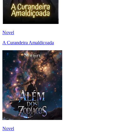
Novel
A Curandeira Amaldiçoada
Novel