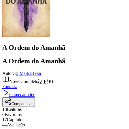
A Ordem do Amanhã
A Ordem do Amanhã
Autor
:
@
MarksHeka
Novel
Completo
🇧🇷
PT
Fantasia
Começar a ler
Compartilhar
13
Leituras
0
Favoritos
17
Capítulos
—
Avaliação