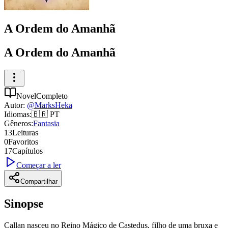
A Ordem do Amanhã
A Ordem do Amanhã
Novel
Completo
Autor
:
@
MarksHeka
Idiomas
:
🇧🇷
PT
Gêneros
:
Fantasia
13
Leituras
0
Favoritos
17
Capítulos
Começar a ler
Compartilhar
Sinopse
Callan nasceu no Reino Mágico de Castedus, filho de uma bruxa e