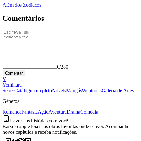
Além dos Zodíacos
Comentários
0
/280
Comentar
Y
Yominara
Séries
Catálogo completo
Novels
Mangás
Webtoons
Galeria de Artes
Gêneros
Romance
Fantasia
Ação
Aventura
Drama
Comédia
Leve suas histórias com você
Baixe o app e leia suas obras favoritas onde estiver. Acompanhe
novos capítulos e receba notificações.