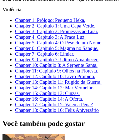
Violência
Chapter
1
: Prólogo: Pequeno Heka.
Chapter
2
: Capítulo 1: Uma Capa Verde.
Chapter
3
: Capítulo 2: Promessas ao Luar.
Chapter
4
: Capítulo 3: A Fraca Luz.
Chapter
5
: Capítulo 4: O Peso de um Nome.
Chapter
6
: Capítulo 5: Magma no Sangue.
Chapter
7
: Capítulo 6: Limiar.
Chapter
9
: Capítulo 7: Ultimo Amanhecer.
Chapter
10
: Capítulo 8: A Serpente Santa.
Chapter
11
: Capítulo 9: Olhos na Floresta.
Chapter
12
: Capítulo 10: Livro Proibido.
Chapter
13
: Capítulo 11: Rugido da Guerra.
Chapter
14
: Capítulo 12: Mar Vermelho.
Chapter
15
: Capítulo 13: Cinzas.
Chapter
16
: Capítulo 14: A Oferta.
Chapter
17
: Capítulo 15: Valeu a Pena?
Chapter
18
: Capítulo 16: Feliz Aniversário
Você também pode gostar